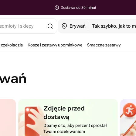
Dostawa od 30 minut
edmioty i sklepy
Erywań
Tak szybko, jak to 
 czekoladzie
Kosze i zestawy upominkowe
Smaczne zestawy
ywań
Zdjęcie przed
dostawą
Dbamy o to, aby prezent sprostał
Twoim oczekiwaniom