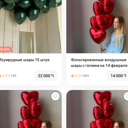
statni
Изумрудные шары 15 штук
Фольгированные воздушные
шары с гелием на 14 февраля
22 000
֏
14 000
֏
4.94
149
4.95
464