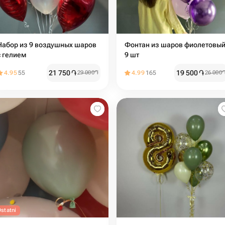
Набор из 9 воздушных шаров
Фонтан из шаров фиолетовый
с гелием
9 шт
21 750
֏
19 500
֏
4.95
55
29 000
֏
4.99
165
26 000
statni