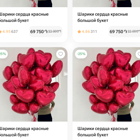
Шарики сердца красные
Шарики сердца красные
большой букет
большой букет
69 750
֏
69 750
֏
4.95
637
93 000
֏
4.86
311
93 000
25
%
-
25
%
Шарики сердца красные
Шарики сердца красные
большой букет
большой букет