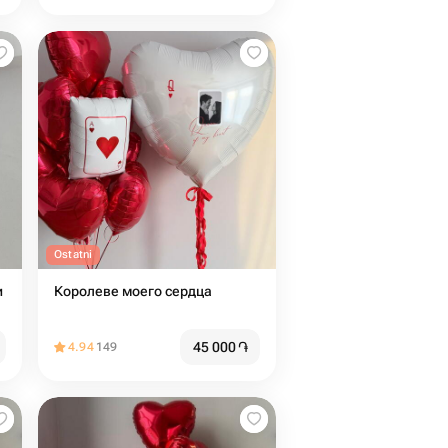
Ostatni
и
Королеве моего сердца
45 000
֏
4.94
149