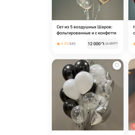
Сет из 5 воздушных Шаров:
фольгированные и с конфетти
12 000
֏
4.90
845
16 000
֏
O