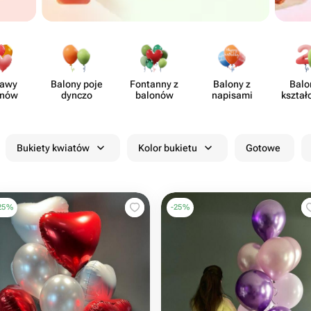
tawy
Balony poje​
Fontanny z
Balony z
Balo
onów
dynczo
balonów
napisami
kształc
Bukiety kwiatów
Kolor bukietu
Gotowe
25
%
-
25
%