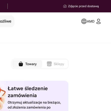
Zdjęcie przed dostawą
możliwe
AMD
Towary
Sklepy
Łatwe śledzenie
zamówienia
Otrzymuj aktualizacje na bieżąco,
od złożenia zamówienia po