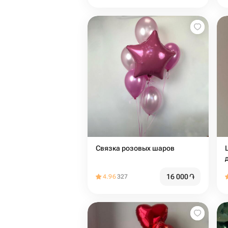
Связка розовых шаров
16 000
֏
4.96
327