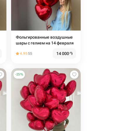
Фольгированные воздушные
шары с гелием на 14 февраля
14 000
֏
4.95
55
-
25
%