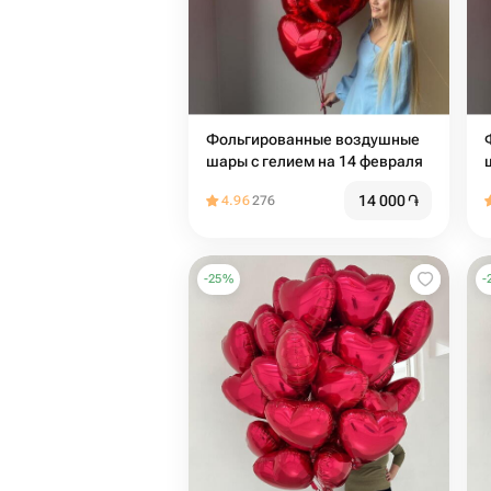
Фольгированные воздушные
шары с гелием на 14 февраля
14 000
֏
4.96
276
-
25
%
-