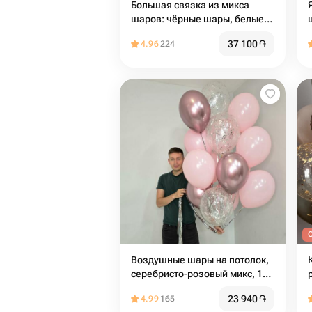
Большая связка из микса
шаров: чёрные шары, белые,
прозрачные, серебро
37 100
֏
4.96
224
O
Воздушные шары на потолок,
серебристо-розовый микс, 15
шаров
23 940
֏
4.99
165