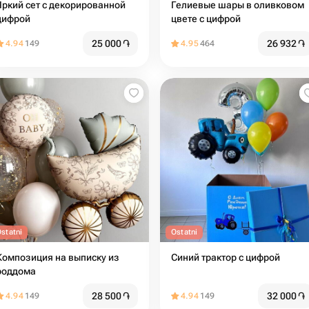
Яркий сет с декорированной
Гелиевые шары в оливковом
цифрой
цвете с цифрой
25 000
֏
26 932
֏
4.94
149
4.95
464
statni
Ostatni
Композиция на выписку из
Синий трактор с цифрой
роддома
28 500
֏
32 000
֏
4.94
149
4.94
149