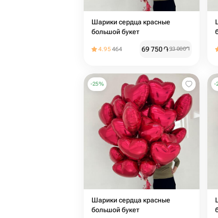
Шарики сердца красные
большой букет
69 750
֏
4.95
464
93 000
֏
-
25
%
-
Шарики сердца красные
большой букет