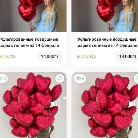
Фольгированные воздушные
Фольгированные воздушные
шары с гелием на 14 февраля
шары с гелием на 14 февраля
14 000
֏
14 000
֏
4.65
59
4.99
165
25
%
-
25
%