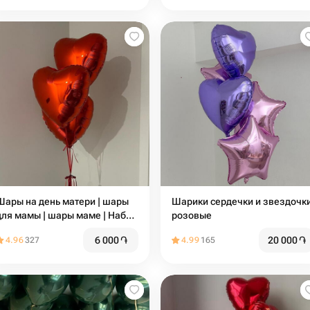
Шары на день матери | шары
Шарики сердечки и звездочк
для мамы | шары маме | Набор
розовые
шаров сердца 3шт
6 000
֏
20 000
֏
4.96
327
4.99
165