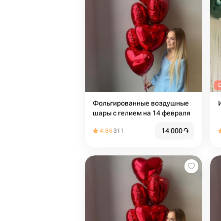
O
Фольгированные воздушные
шары с гелием на 14 февраля
14 000
֏
4.86
311