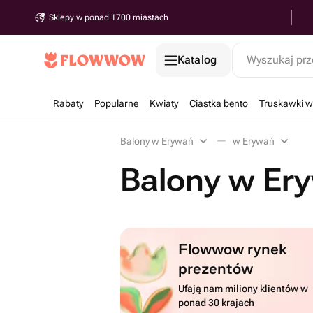
Sklepy w ponad 1700 miastach
Katalog
Wyszukaj prz
Rabaty
Popularne
Kwiaty
Ciastka bento
Truskawki w
Balony w Erywań
w Erywań
Balony w Er
Flowwow rynek
prezentów
Ufają nam miliony klientów w
ponad 30 krajach