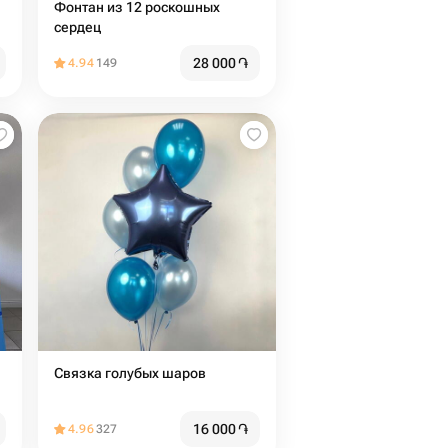
Фонтан из 12 роскошных
сердец
28 000
֏
4.94
149
Связка голубых шаров
16 000
֏
4.96
327