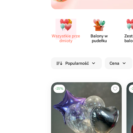
Wszystkie prze​
Balony w
Zes
dmioty
pudełku
bal
Popularność
Cena
-
25
%
-