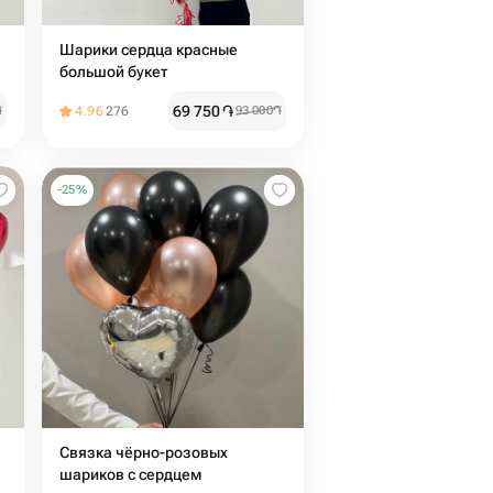
Шарики сердца красные
большой букет
69 750
֏
֏
4.96
276
93 000
֏
-
25
%
Связка чёрно-розовых
шариков с сердцем