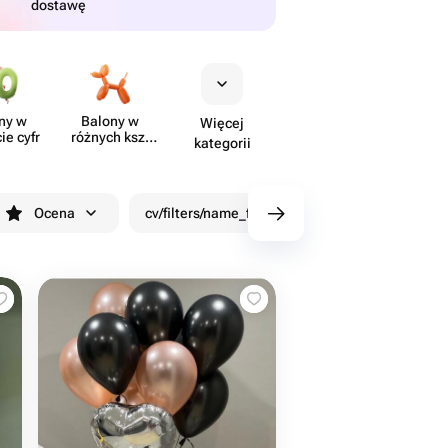
dostawę
ny w
Balony w
Więcej
ie cyfr
różnych kszt​
kategorii
ałtach
Ocena
cv/filters/name_fast_delivery
Rabaty