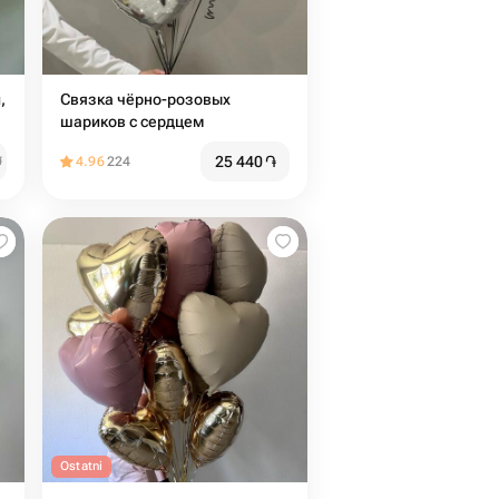
,
Связка чёрно-розовых
шариков с сердцем
25 440
֏
֏
4.96
224
Ostatni