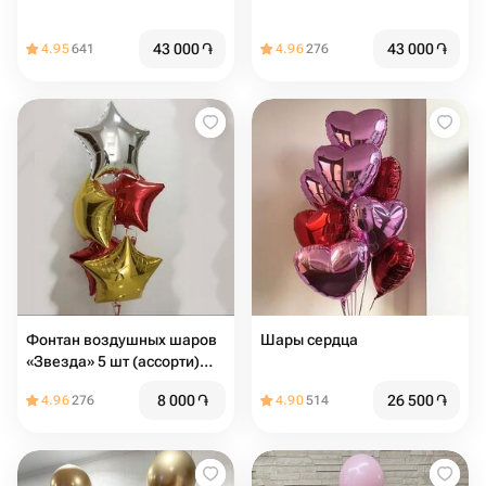
43 000
֏
43 000
֏
4.95
641
4.96
276
Фонтан воздушных шаров
Шары сердца
«Звезда» 5 шт (ассорти)
диаметр 42
8 000
֏
26 500
֏
4.96
276
4.90
514