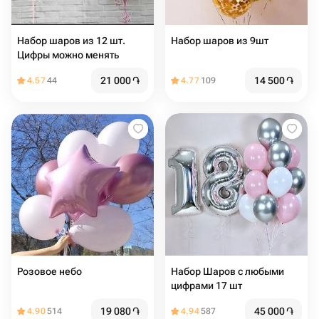
Набор шаров из 12 шт.
Набор шаров из 9шт
Цифры можно менять
21 000
֏
14 500
֏
4.57
44
4.77
109
Розовое небо
Набор Шаров с любыми
цифрами 17 шт
19 080
֏
45 000
֏
4.90
514
4.94
587