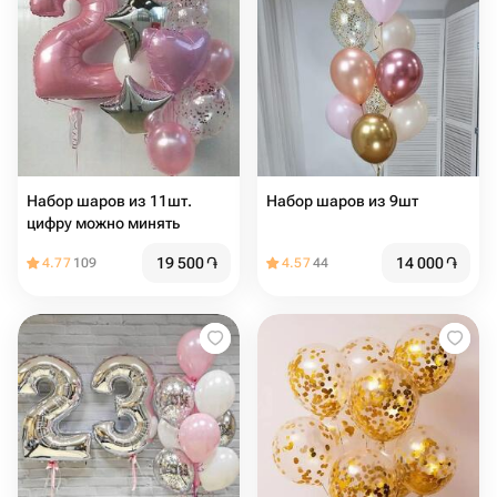
Набор шаров из 11шт.
Набор шаров из 9шт
цифру можно минять
19 500
֏
14 000
֏
4.77
109
4.57
44