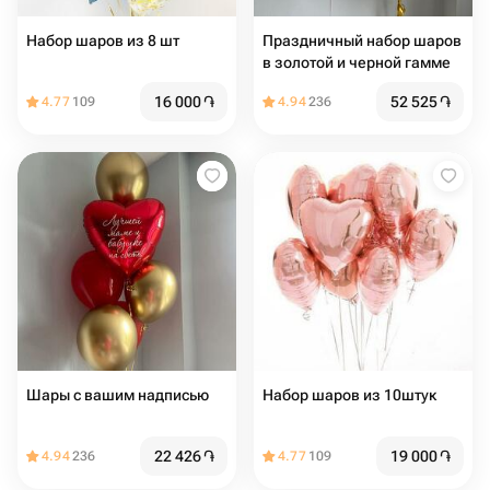
Набор шаров из 8 шт
Праздничный набор шаров
в золотой и черной гамме
16 000
֏
52 525
֏
4.77
109
4.94
236
Шары с вашим надписью
Набор шаров из 10штук
22 426
֏
19 000
֏
4.94
236
4.77
109