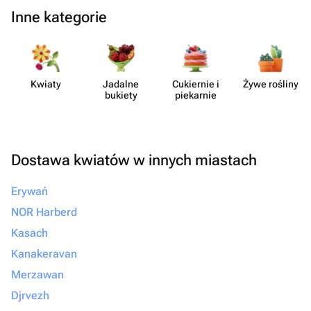
Inne kategorie
Kwiaty
Jadalne
Cukiernie i
Żywe rośliny
bukiety
piekarnie
Dostawa kwiatów w innych miastach
Erywań
NOR Harberd
Kasach
Kanakeravan
Merzawan
Djrvezh