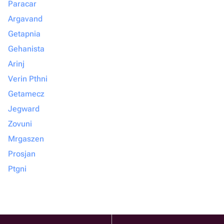
Paracar
Argavand
Getapnia
Gehanista
Arinj
Verin Pthni
Getamecz
Jegward
Zovuni
Mrgaszen
Prosjan
Ptgni