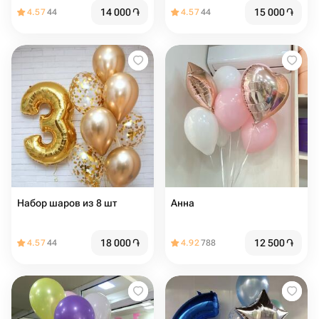
14 000
֏
15 000
֏
4.57
44
4.57
44
Набор шаров из 8 шт
Анна
18 000
֏
12 500
֏
4.57
44
4.92
788