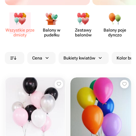
Wszystkie prze​
Balony w
Zestawy
Balony poje​
dmioty
pudełku
balonów
dynczo
Cena
Bukiety kwiatów
Kolor buk