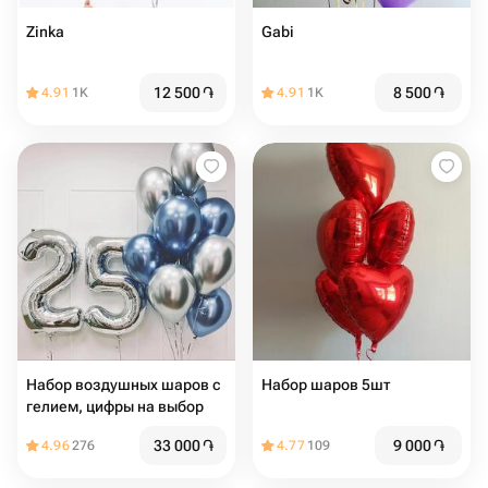
Zinka
Gabi
12 500
֏
8 500
֏
4.91
1K
4.91
1K
Набор воздушных шаров с
Набор шаров 5шт
гелием, цифры на выбор
33 000
֏
9 000
֏
4.96
276
4.77
109