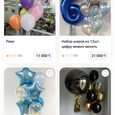
Рики
Набор шаров из 12шт.
цифру можно менять
11 000
֏
21 000
֏
4.92
788
4.77
109