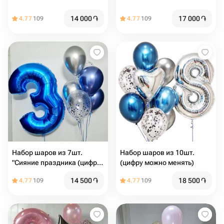
14 000
֏
17 000
֏
4.77
109
4.77
109
Набор шаров из 7шт.
Набор шаров из 10шт.
"Сияние праздника (цифру
(цифру можно менять)
можно менять)"
14 500
֏
18 500
֏
4.77
109
4.77
109