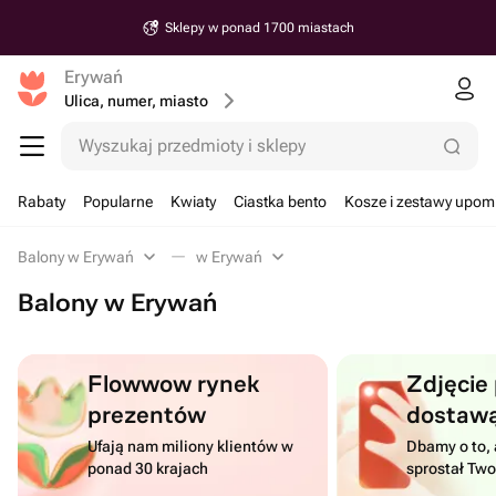
Sklepy w ponad 1700 miastach
Erywań
Ulica, numer, miasto
Wyszukaj przedmioty i sklepy
Rabaty
Popularne
Kwiaty
Ciastka bento
Kosze i zestawy upo
Balony w Erywań
w Erywań
Balony w Erywań
Flowwow rynek
Zdjęcie
prezentów
dostaw
Ufają nam miliony klientów w
Dbamy o to, 
ponad 30 krajach
sprostał Tw