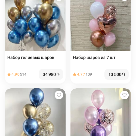
Набор гелиевых шаров
Набор шаров из 7 шт
34 980
֏
13 500
֏
4.90
514
4.77
109