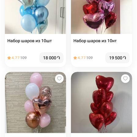
Набор шаров из 10шт
Набор шаров из 10нт
18 000
֏
19 500
֏
4.77
109
4.77
109