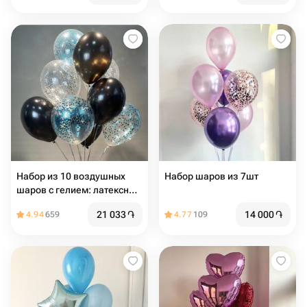
Набор из 10 воздушных
Набор шаров из 7шт
шаров с гелием: латексные
и с конфетти
21 033
֏
14 000
֏
4.94
659
4.77
109