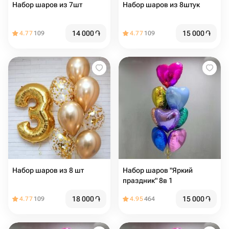
Набор шаров из 7шт
Набор шаров из 8штук
14 000
֏
15 000
֏
4.77
109
4.77
109
Набор шаров из 8 шт
Набор шаров "Яркий
праздник" 8в 1
18 000
֏
15 000
֏
4.77
109
4.95
464