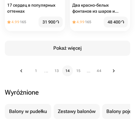
17 сердец в популярных
Два красно-белых
оттенках
фонтанов из шаров и
сердец
31 900
֏
48 400
֏
4.99
165
4.99
165
Pokaż więcej
1
13
14
15
44
...
...
Wyróżnione
Balony w pudełku
Zestawy balonów
Balony poje