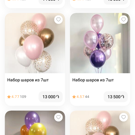
Набор шаров из 7шт
Набор шаров из 7шт
13 000
֏
13 500
֏
4.77
109
4.57
44