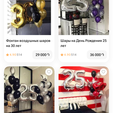
Фонтан воздушных шаров
Шары на День Рождения 25
на 30 лет
лет
29 000
֏
36 000
֏
4.90
514
4.90
514