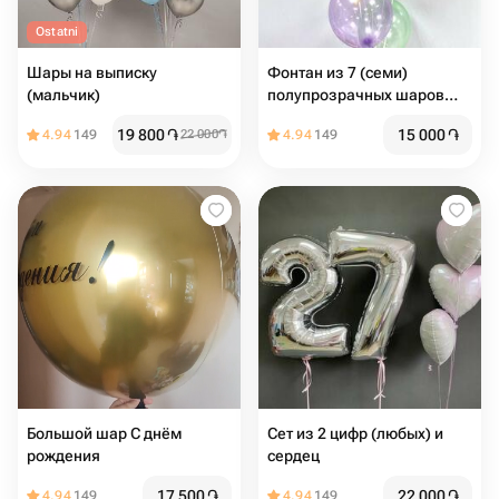
Ostatni
Шары на выписку
Фонтан из 7 (семи)
(мальчик)
полупрозрачных шаров
Кристалл
19 800
֏
15 000
֏
4.94
149
22 000
֏
4.94
149
Большой шар С днём
Сет из 2 цифр (любых) и
рождения
сердец
17 500
֏
22 000
֏
4.94
149
4.94
149