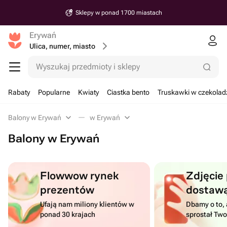
Sklepy w ponad 1700 miastach
Erywań
Ulica, numer, miasto
Wyszukaj przedmioty i sklepy
Rabaty
Popularne
Kwiaty
Ciastka bento
Truskawki w czekolad
Balony w Erywań
w Erywań
Balony w Erywań
Flowwow rynek
Zdjęcie
prezentów
dostaw
Ufają nam miliony klientów w
Dbamy o to, 
ponad 30 krajach
sprostał Tw