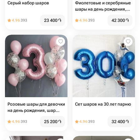
Серый набор шаров
Фиолетовые и серебряные
шары на день рождения,
шары цифры (цифры
23 400
֏
42 300
֏
4.96
393
4.96
393
любые) 21шт
Розовые шары для девочки
Сет шаров на 30 лет парню
на день рождения, шар
цифра (цифра любая) 15шт
25 200
֏
32 400
֏
4.96
393
4.96
393