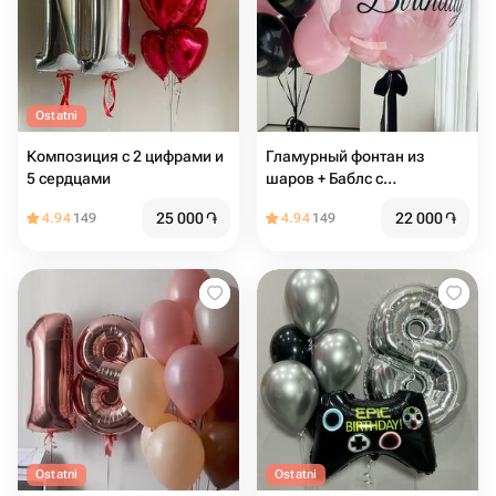
Ostatni
Композиция с 2 цифрами и
Гламурный фонтан из
5 сердцами
шаров + Баблс с
индивидуальной надписью
25 000
֏
22 000
֏
4.94
149
4.94
149
Ostatni
Ostatni