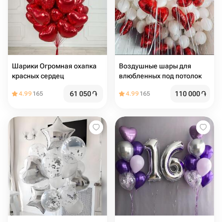
Шарики Огромная охапка
Воздушные шары для
красных сердец
влюбленных под потолок
61 050
֏
110 000
֏
4.99
165
4.99
165