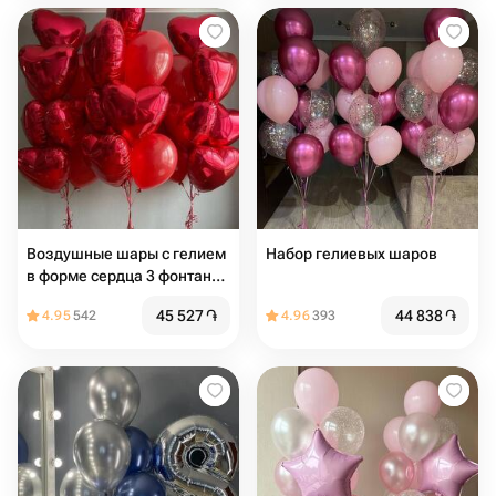
Воздушные шары с гелием
Набор гелиевых шаров
в форме сердца 3 фонтана
на грузиках
45 527
֏
44 838
֏
4.95
542
4.96
393