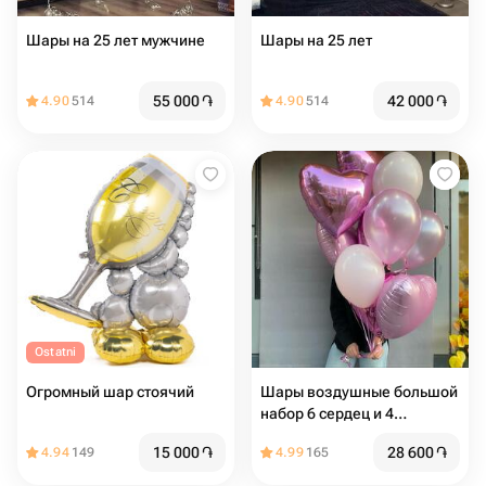
Шары на 25 лет мужчине
Шары на 25 лет
55 000
֏
42 000
֏
4.90
514
4.90
514
Ostatni
Огромный шар стоячий
Шары воздушные большой
набор 6 сердец и 4
стандартных
15 000
֏
28 600
֏
4.94
149
4.99
165