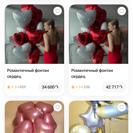
Романтичный фонтан
Романтичный фонтан
сердец
сердец
34 600
֏
42 717
֏
4.94
659
4.94
236