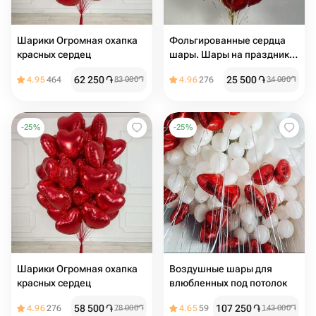
Шарики Огромная охапка
Фольгированные сердца
красных сердец
шары. Шары на праздник.
Шары на день Рождения.
62 250
֏
25 500
֏
4.95
464
83 000
֏
4.96
276
34 000
֏
Подарок на мероприятие.
Подарок на день Рождения
-
25
%
-
25
%
Шарики Огромная охапка
Воздушные шары для
красных сердец
влюбленных под потолок
58 500
֏
107 250
֏
4.96
276
78 000
֏
4.65
59
143 000
֏