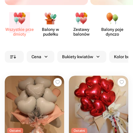
Wszystkie prze​
Balony w
Zestawy
Balony poje​
dmioty
pudełku
balonów
dynczo
Cena
Bukiety kwiatów
Kolor buk
Ostatni
Ostatni