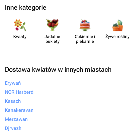
Inne kategorie
Kwiaty
Jadalne
Cukiernie i
Żywe rośliny
bukiety
piekarnie
Dostawa kwiatów w innych miastach
Erywań
NOR Harberd
Kasach
Kanakeravan
Merzawan
Djrvezh