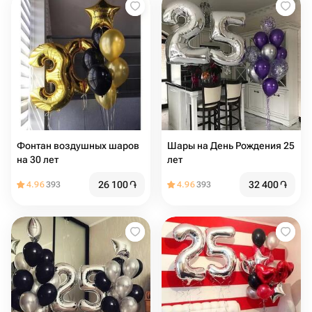
Фонтан воздушных шаров
Шары на День Рождения 25
на 30 лет
лет
26 100
֏
32 400
֏
4.96
393
4.96
393