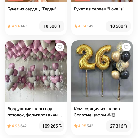
Букет из сердец "Тедди"
Букет из сердец "Love is"
18 500
֏
18 500
֏
4.94
149
4.94
149
Воздушные шары под
Композиция из шаров
потолок, фольгированные
Золотые цифры 🫶🏻
шарики с гелием в форме
109 265
֏
27 316
֏
4.95
542
4.95
542
сердца