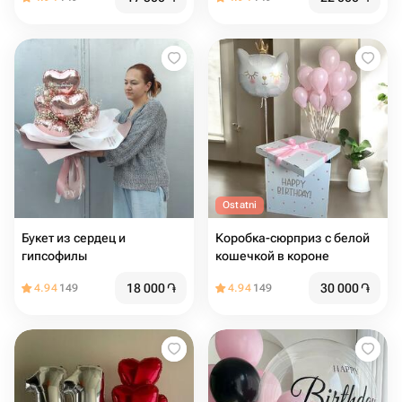
Ostatni
Букет из сердец и
Коробка-сюрприз с белой
гипсофилы
кошечкой в короне
18 000
֏
30 000
֏
4.94
149
4.94
149