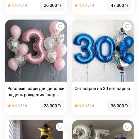
шары цифры (цифры
26 000
֏
47 000
֏
4.90
514
4.90
514
любые) 21шт
Розовые шары для девочки
Сет шаров на 30 лет парню
на день рождения, шар
цифра (цифра любая) 15шт
28 000
֏
36 000
֏
4.90
514
4.90
514