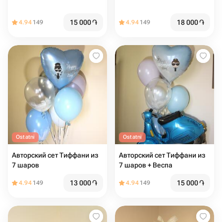
15 000
֏
18 000
֏
4.94
149
4.94
149
Ostatni
Ostatni
Авторский сет Тиффани из
Авторский сет Тиффани из
7 шаров
7 шаров + Веспа
13 000
֏
15 000
֏
4.94
149
4.94
149