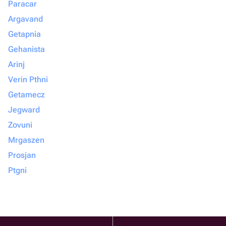
Paracar
Argavand
Getapnia
Gehanista
Arinj
Verin Pthni
Getamecz
Jegward
Zovuni
Mrgaszen
Prosjan
Ptgni