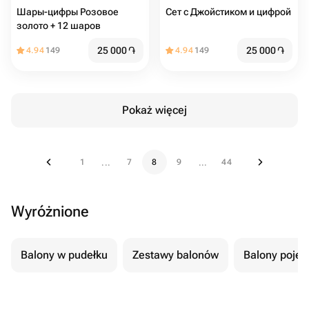
Шары-цифры Розовое
Сет с Джойстиком и цифрой
золото + 12 шаров
25 000
֏
25 000
֏
4.94
149
4.94
149
Pokaż więcej
1
7
8
9
44
...
...
Wyróżnione
Balony w pudełku
Zestawy balonów
Balony poje