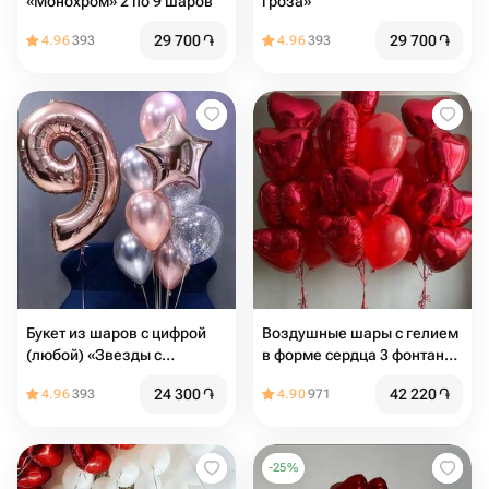
«Монохром» 2 по 9 шаров
гроза»
29 700
֏
29 700
֏
4.96
393
4.96
393
Букет из шаров с цифрой
Воздушные шары с гелием
(любой) «Звезды с
в форме сердца 3 фонтана
космосом»
на грузиках
24 300
֏
42 220
֏
4.96
393
4.90
971
-
25
%