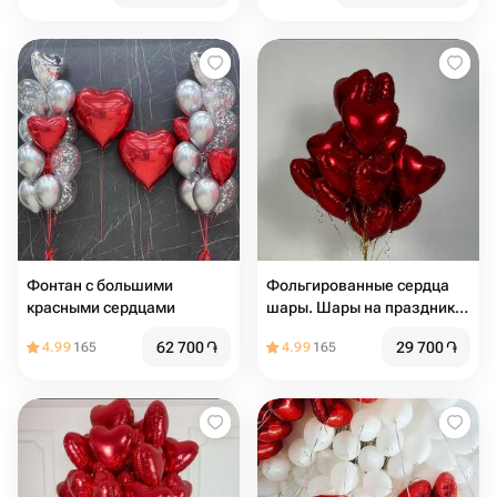
Фонтан с большими
Фольгированные сердца
красными сердцами
шары. Шары на праздник.
Шары на день Рождения.
62 700
֏
29 700
֏
4.99
165
4.99
165
Подарок на мероприятие.
Подарок на день Рождения