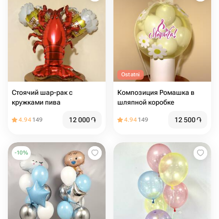
Ostatni
Стоячий шар-рак с
Композиция Ромашка в
кружками пива
шляпной коробке
12 000
֏
12 500
֏
4.94
149
4.94
149
-
10
%