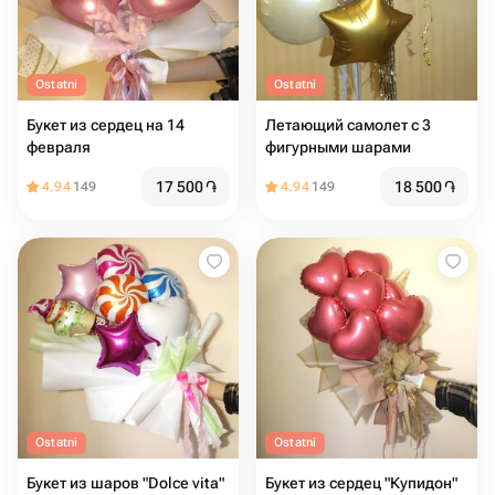
Ostatni
Ostatni
Букет из сердец на 14
Летающий самолет с 3
февраля
фигурными шарами
17 500
֏
18 500
֏
4.94
149
4.94
149
Ostatni
Ostatni
Букет из шаров "Dolce vita"
Букет из сердец "Купидон"