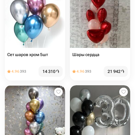
Сет шаров хром 5шт
Шары сердца
14 310
֏
21 942
֏
4.96
393
4.96
393