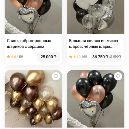
Связка чёрно-розовых
Большая связка из микса
шариков с сердцем
шаров: чёрные шары,
белые, прозрачные,
25 000
֏
36 750
֏
4.65
59
4.99
165
49 000
֏
серебро