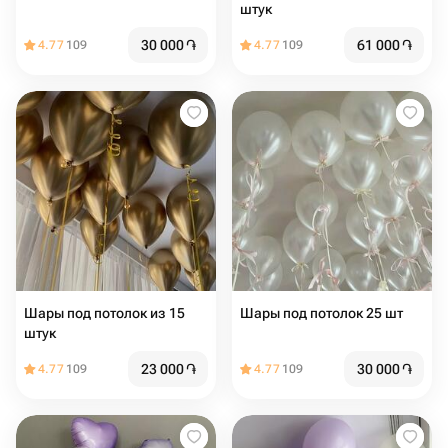
штук
30 000
֏
61 000
֏
4.77
109
4.77
109
Шары под потолок из 15
Шары под потолок 25 шт
штук
23 000
֏
30 000
֏
4.77
109
4.77
109