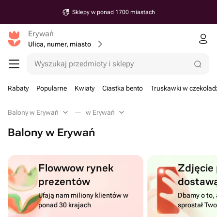
Sklepy w ponad 1700 miastach
Erywań
Ulica, numer, miasto
Wyszukaj przedmioty i sklepy
Rabaty
Popularne
Kwiaty
Ciastka bento
Truskawki w czekolad
Balony w Erywań
w Erywań
Balony w Erywań
Flowwow rynek
Zdjęcie
prezentów
dostaw
Ufają nam miliony klientów w
Dbamy o to, 
ponad 30 krajach
sprostał Tw