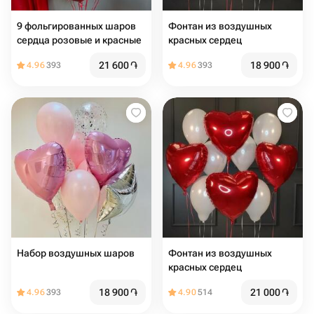
9 фольгированных шаров
Фонтан из воздушных
сердца розовые и красные
красных сердец
21 600
֏
18 900
֏
4.96
393
4.96
393
Набор воздушных шаров
Фонтан из воздушных
красных сердец
18 900
֏
21 000
֏
4.96
393
4.90
514