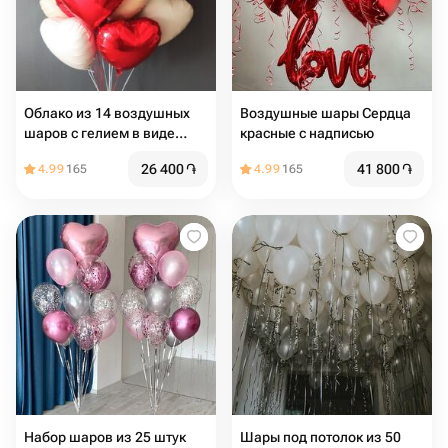
Облако из 14 воздушных
Воздушные шары Сердца
шаров с гелием в виде
красные с надписью
сердца для любимой
26 400
֏
41 800
֏
4.99
165
4.99
165
Набор шаров из 25 штук
Шары под потолок из 50