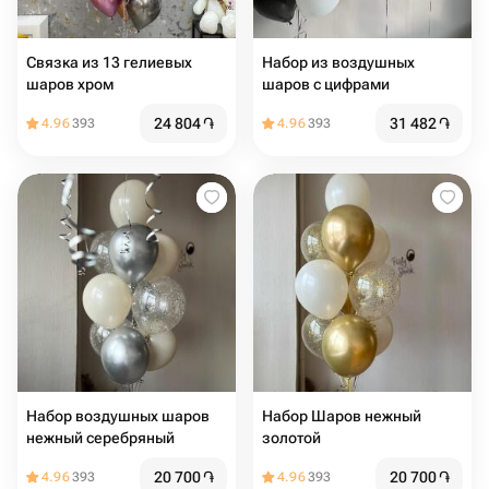
Связка из 13 гелиевых
Набор из воздушных
шаров хром
шаров с цифрами
24 804
֏
31 482
֏
4.96
393
4.96
393
Набор воздушных шаров
Набор Шаров нежный
нежный серебряный
золотой
20 700
֏
20 700
֏
4.96
393
4.96
393