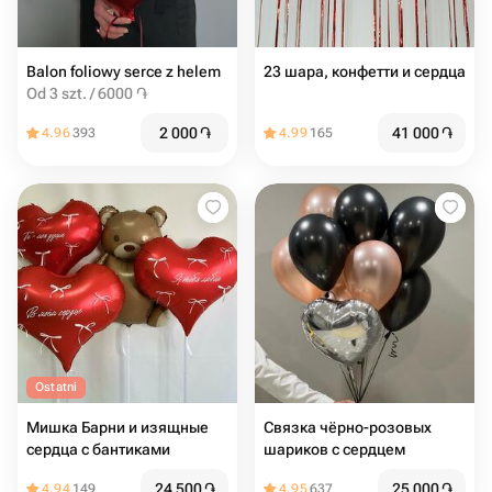
Balon foliowy serce z helem
23 шара, конфетти и сердца
Od 3 szt. / 6000 ֏
2 000
֏
41 000
֏
4.96
393
4.99
165
Ostatni
Мишка Барни и изящные
Связка чёрно-розовых
сердца с бантиками
шариков с сердцем
24 500
֏
25 000
֏
4.94
149
4.95
637