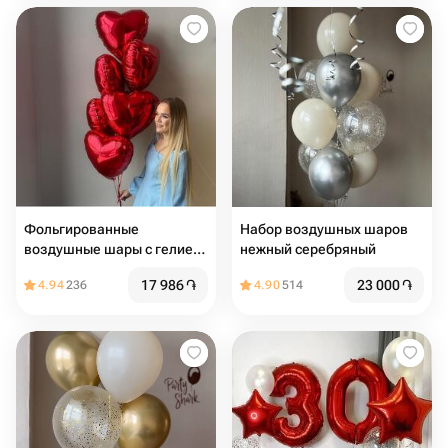
Фольгированные
Набор воздушных шаров
воздушные шары с гелием
нежный серебряный
на 14 февраля
17 986
֏
23 000
֏
4.94
236
4.90
514