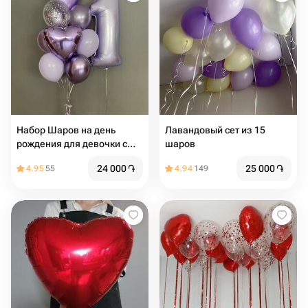
Набор Шаров на день
Лавандовый сет из 15
рождения для девочки с
шаров
сиреневых цветах с цифрой
24 000
֏
25 000
֏
4.95
55
4.94
149