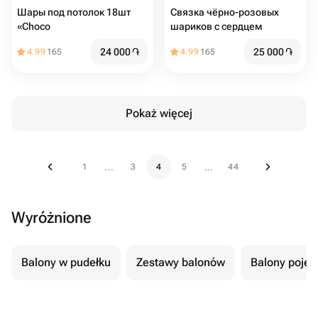
Шары под потолок 18шт
Связка чёрно-розовых
«Choco
шариков с сердцем
24 000
֏
25 000
֏
4.99
165
4.99
165
Pokaż więcej
1
3
4
5
44
...
...
Wyróżnione
Balony w pudełku
Zestawy balonów
Balony poje