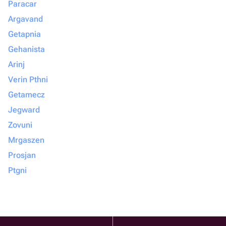
Paracar
Argavand
Getapnia
Gehanista
Arinj
Verin Pthni
Getamecz
Jegward
Zovuni
Mrgaszen
Prosjan
Ptgni