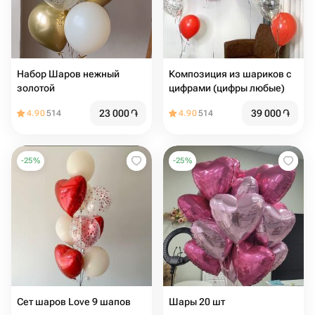
Набор Шаров нежный
Композиция из шариков с
золотой
цифрами (цифры любые)
23 000
֏
39 000
֏
4.90
514
4.90
514
-
25
%
-
25
%
Сет шаров Love 9 шапов
Шары 20 шт