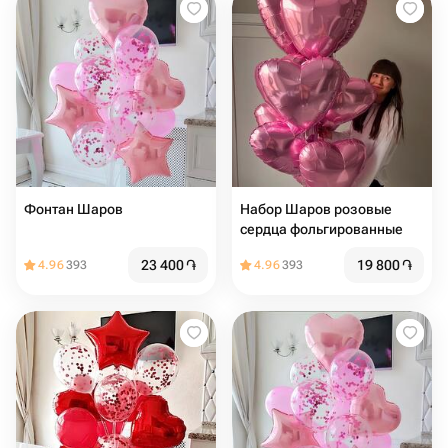
Фонтан Шаров️
Набор Шаров розовые
сердца фольгированные
23 400
֏
19 800
֏
4.96
393
4.96
393