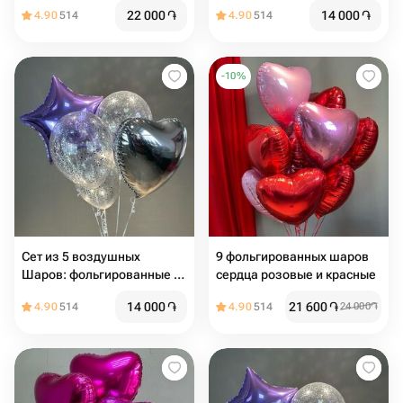
22 000
֏
14 000
֏
4.90
514
4.90
514
-
10
%
Сет из 5 воздушных
9 фольгированных шаров
Шаров: фольгированные и
сердца розовые и красные
с конфетти
14 000
֏
21 600
֏
4.90
514
4.90
514
24 000
֏