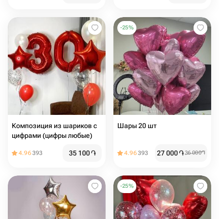
-
25
%
Композиция из шариков с
Шары 20 шт
цифрами (цифры любые)
35 100
֏
27 000
֏
4.96
393
4.96
393
36 000
֏
-
25
%