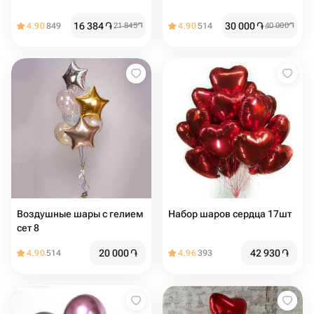
16 384
֏
30 000
֏
4.90
849
21 845
֏
4.90
514
40 000
֏
Воздушные шары с гелием
Набор шаров сердца 17шт
сет 8
20 000
֏
42 930
֏
4.90
514
4.96
393