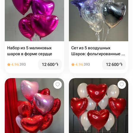
Набор из 5 малиновых
Сет из 5 воздушных
шаров в форме сердце
Шаров: фольгированные и
с конфетти
12 600
֏
12 600
֏
4.96
393
4.96
393