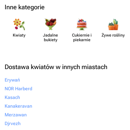
Inne kategorie
Kwiaty
Jadalne
Cukiernie i
Żywe rośliny
bukiety
piekarnie
Dostawa kwiatów w innych miastach
Erywań
NOR Harberd
Kasach
Kanakeravan
Merzawan
Djrvezh