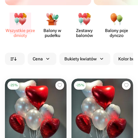
Wszystkie prze​
Balony w
Zestawy
Balony poje​
dmioty
pudełku
balonów
dynczo
Cena
Bukiety kwiatów
Kolor buk
-
25
%
-
25
%