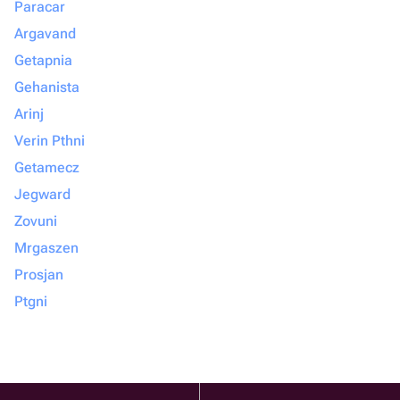
Paracar
Argavand
Getapnia
Gehanista
Arinj
Verin Pthni
Getamecz
Jegward
Zovuni
Mrgaszen
Prosjan
Ptgni