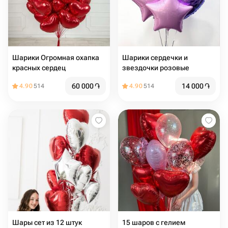
Шарики Огромная охапка
Шарики сердечки и
красных сердец
звездочки розовые
60 000
֏
14 000
֏
4.90
514
4.90
514
Шары сет из 12 штук
15 шаров с гелием