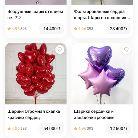
Воздушные шары с гелием
Фольгированные сердца
сет 7🤍
шары. Шары на праздник.
Шары на день Рождения.
14 400
֏
23 400
֏
4.96
393
4.96
393
Подарок на мероприятие.
14 февраля
Шарики Огромная охапка
Шарики сердечки и
красных сердец
звездочки розовые
54 000
֏
12 600
֏
4.96
393
4.96
393