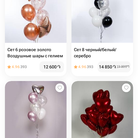
Сет 6 розовое золото
Сет 8 черный/белый/
Воздушные шары с гелием
серебро
12 600
֏
14 850
֏
4.96
393
4.96
393
19 800
֏