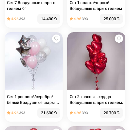
Сет 7 Воздушные шары с
Сет 1 золото/черный
гелием 🤍
Воздушные шары с гелием
14 400
֏
25 000
֏
4.96
393
4.96
393
Сет 1 розовый/серебро/
Сет 2 красные сердца
белый Воздушные шары с
Воздушные шары с гелием.️️
гелием
21 600
֏
20 700
֏
4.96
393
4.96
393