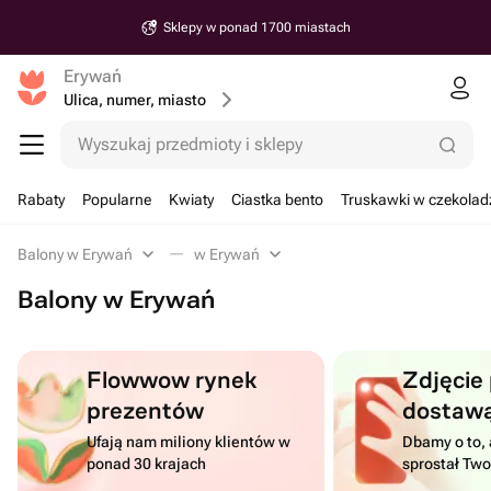
Dostawa od 30 minut
Erywań
Ulica, numer, miasto
Wyszukaj przedmioty i sklepy
Rabaty
Popularne
Kwiaty
Ciastka bento
Truskawki w czekolad
Balony w Erywań
w Erywań
Balony w Erywań
Flowwow rynek
Zdjęcie
prezentów
dostaw
Ufają nam miliony klientów w
Dbamy o to, 
ponad 30 krajach
sprostał Tw