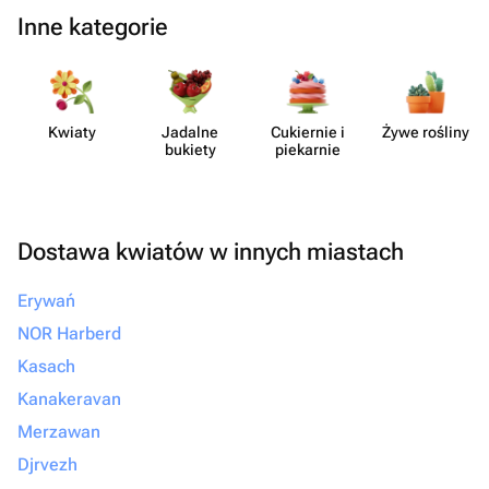
Inne kategorie
Kwiaty
Jadalne
Cukiernie i
Żywe rośliny
bukiety
piekarnie
Dostawa kwiatów w innych miastach
Erywań
NOR Harberd
Kasach
Kanakeravan
Merzawan
Djrvezh