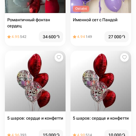
Ostatni
Романтичный фонтан
Именной сет с Пандой
сердец
34 600
֏
27 000
֏
4.95
542
4.94
149
5 шаров: сердце и конфетти
5 шаров: сердце и конфетти
15 000
֏
10 000
֏
4.96
393
4.90
514