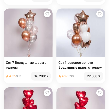
Сет 7 Воздушные шары с
Сет 1 розовое золото
гелием
Воздушные шары с гелием
16 200
֏
22 500
֏
4.96
393
4.96
393