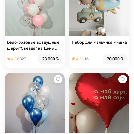
Бело-розовые воздушные
Набор для мальчика мишка
шары "Звезда" на День
Рождение девочки,
23 000
֏
20 000
֏
4.96
327
4.56
16
девушки, жены