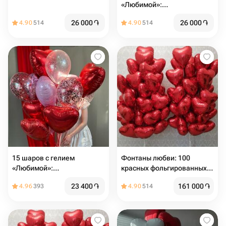
«Любимой»:
фольгированные и с
26 000
֏
26 000
֏
4.90
514
4.90
514
конфетти
15 шаров с гелием
Фонтаны любви: 100
«Любимой»:
красных фольгированных
фольгированные и с
шаров-сердец
23 400
֏
161 000
֏
4.96
393
4.90
514
конфетти