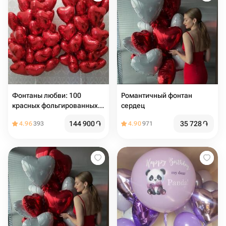
Фонтаны любви: 100
Романтичный фонтан
красных фольгированных
сердец
шаров-сердец
144 900
֏
35 728
֏
4.96
393
4.90
971