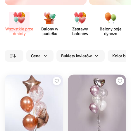
Wszystkie prze​
Balony w
Zestawy
Balony poje​
dmioty
pudełku
balonów
dynczo
Cena
Bukiety kwiatów
Kolor buk