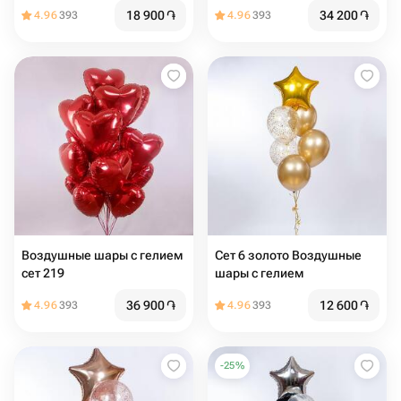
18 900
֏
34 200
֏
4.96
393
4.96
393
Воздушные шары с гелием
Сет 6 золото Воздушные
сет 219
шары с гелием
36 900
֏
12 600
֏
4.96
393
4.96
393
-
25
%