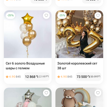
-
25
%
-
25
%
Сет 6 золото Воздушные
Золотой королевский сет
шары с гелием
38 шт
12 868
֏
73 500
֏
4.90
845
17 157
֏
4.90
845
98 000
֏