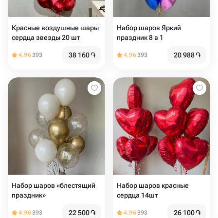
Красные воздушные шары
Набор шаров Яркий
сердца звезды 20 шт
праздник 8 в 1
38 160
֏
20 988
֏
4.96
393
4.96
393
Набор шаров «блестящий
Набор шаров красные
праздник»
сердца 14шт
22 500
֏
26 100
֏
4.96
393
4.96
393