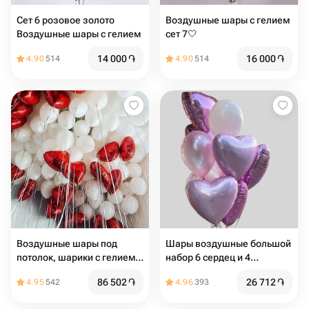
Сет 6 розовое золото
Воздушные шары с гелием
Воздушные шары с гелием
сет 7🤍
14 000
֏
16 000
֏
4.90
514
4.90
514
Воздушные шары под
Шары воздушные большой
потолок, шарики с гелием
набор 6 сердец и 4
под потолком в стиле
стандартных
86 502
֏
26 712
֏
4.95
542
4.96
393
Pinterest, в форме сердца
55 белых шариков и 20