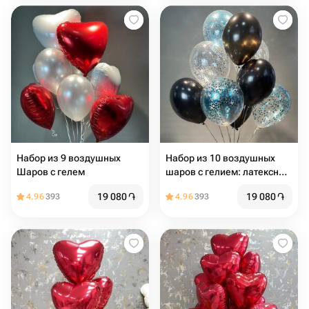
сердец
Набор из 9 воздушных
Набор из 10 воздушных
Шаров с гелем
шаров с гелием: латексные
и с конфетти
19 080
֏
19 080
֏
4.96
393
4.96
393