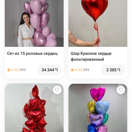
Сет из 15 розовых сердец
Шар Красное сердце
фольгированный
34 344
֏
2 385
֏
4.96
393
4.96
393