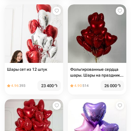
Шары сет из 12 штук
Фольгированные сердца
шары. Шары на праздник.
Шары на день Рождения.
23 400
֏
26 000
֏
4.96
393
4.90
514
Подарок на мероприятие.
14 февраля