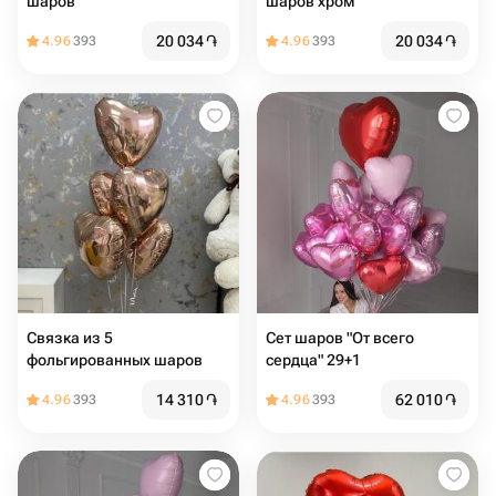
шаров
шаров хром
20 034
֏
20 034
֏
4.96
393
4.96
393
Связка из 5
Сет шаров "От всего
фольгированных шаров
сердца" 29+1
14 310
֏
62 010
֏
4.96
393
4.96
393