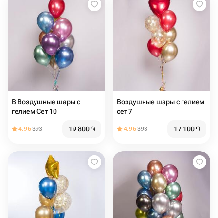
В Воздушные шары с
Воздушные шары с гелием
гелием Сет 10
сет 7
19 800
֏
17 100
֏
4.96
393
4.96
393