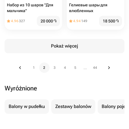
Набор из 10 шаров "Для
Гелиевые шары для
мальчика"
влюбленных
20 000
֏
18 500
֏
4.96
327
4.94
149
Pokaż więcej
1
2
3
4
5
44
...
Wyróżnione
Balony w pudełku
Zestawy balonów
Balony poje