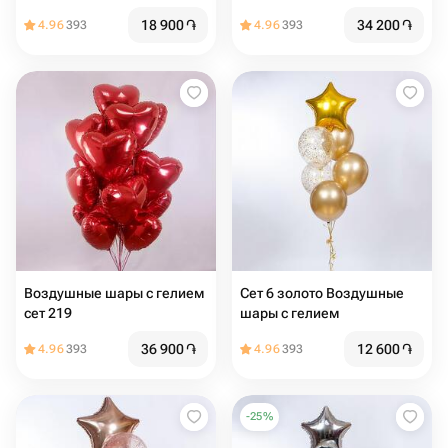
18 900
֏
34 200
֏
4.96
393
4.96
393
Воздушные шары с гелием
Сет 6 золото Воздушные
сет 219
шары с гелием
36 900
֏
12 600
֏
4.96
393
4.96
393
-
25
%