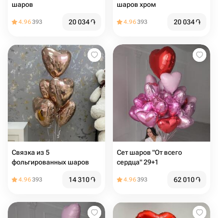
шаров
шаров хром
20 034
֏
20 034
֏
4.96
393
4.96
393
Связка из 5
Сет шаров "От всего
фольгированных шаров
сердца" 29+1
14 310
֏
62 010
֏
4.96
393
4.96
393