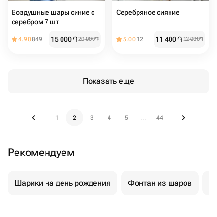
Воздушные шары синие с
Серебряное сияние
серебром 7 шт
15 000
֏
11 400
֏
4.90
849
20 000
֏
5.00
12
12 000
֏
Показать еще
1
2
3
4
5
44
...
Рекомендуем
Шарики на день рождения
Фонтан из шаров
Ш