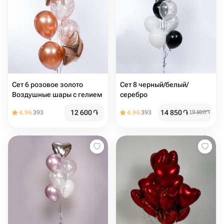
Сет 6 розовое золото
Сет 8 черный/белый/
Воздушные шары с гелием
серебро
12 600
֏
14 850
֏
4.96
393
4.96
393
19 800
֏