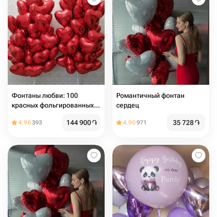
Фонтаны любви: 100
Романтичный фонтан
красных фольгированных
сердец
шаров-сердец
144 900
֏
35 728
֏
4.96
393
4.90
971