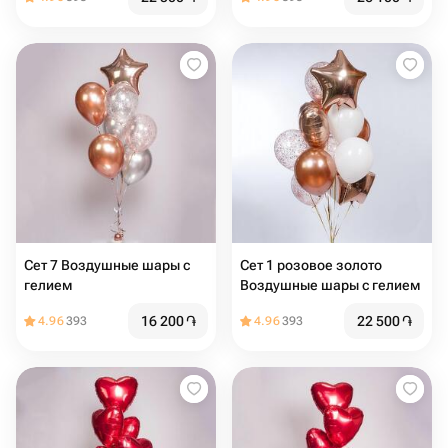
Сет 7 Воздушные шары с
Сет 1 розовое золото
гелием
Воздушные шары с гелием
16 200
֏
22 500
֏
4.96
393
4.96
393