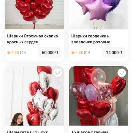
Шарики Огромная охапка
Шарики сердечки и
красных сердец
звездочки розовые
60 000
֏
14 000
֏
4.90
514
4.90
514
Шары сет из 12 штук
15 шаров с гелием