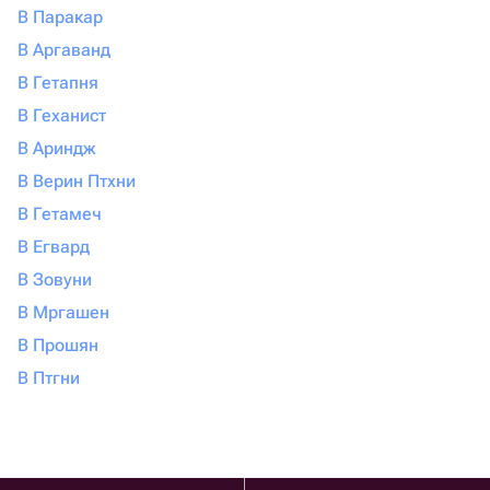
В Паракар
В Аргаванд
В Гетапня
В Геханист
В Ариндж
В Верин Птхни
В Гетамеч
В Егвард
В Зовуни
В Мргашен
В Прошян
В Птгни