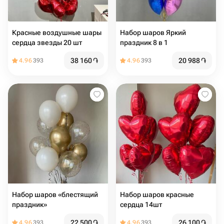
Красные воздушные шары
Набор шаров Яркий
сердца звезды 20 шт
праздник 8 в 1
38 160
֏
20 988
֏
4.96
393
4.96
393
Набор шаров «блестящий
Набор шаров красные
праздник»
сердца 14шт
22 500
֏
26 100
֏
4.96
393
4.96
393