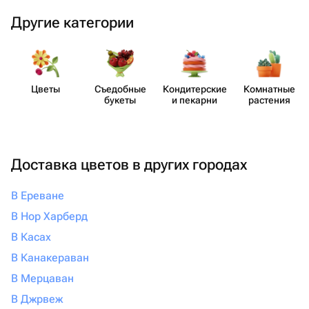
Другие категории
Цветы
Съедобные
Кондит​ерские
Комнатные
букеты
и пекарни
растения
Доставка цветов в других городах
В Ереване
В Нор Харберд
В Касах
В Канакераван
В Мерцаван
В Джрвеж