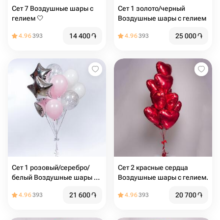
Сет 7 Воздушные шары с
Сет 1 золото/черный
гелием 🤍
Воздушные шары с гелием
14 400
֏
25 000
֏
4.96
393
4.96
393
Сет 1 розовый/серебро/
Сет 2 красные сердца
белый Воздушные шары с
Воздушные шары с гелием.️️
гелием
21 600
֏
20 700
֏
4.96
393
4.96
393