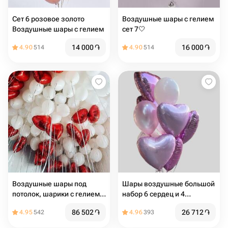
Сет 6 розовое золото
Воздушные шары с гелием
Воздушные шары с гелием
сет 7🤍
14 000
֏
16 000
֏
4.90
514
4.90
514
Воздушные шары под
Шары воздушные большой
потолок, шарики с гелием
набор 6 сердец и 4
под потолком в стиле
стандартных
86 502
֏
26 712
֏
4.95
542
4.96
393
Pinterest, в форме сердца
55 белых шариков и 20