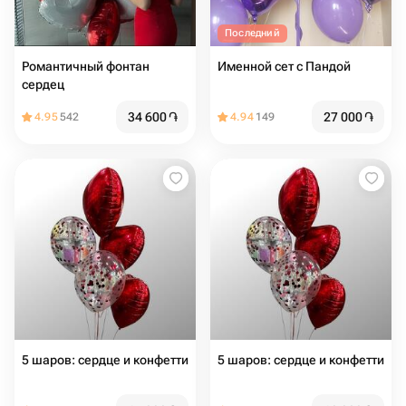
Последний
Романтичный фонтан
Именной сет с Пандой
сердец
34 600
֏
27 000
֏
4.95
542
4.94
149
5 шаров: сердце и конфетти
5 шаров: сердце и конфетти