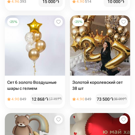
15 000
֏
10 000
֏
4.96
393
4.90
514
-
25
%
-
25
%
Сет 6 золото Воздушные
Золотой королевский сет
шары с гелием
38 шт
12 868
֏
73 500
֏
4.90
849
17 157
֏
4.90
849
98 000
֏