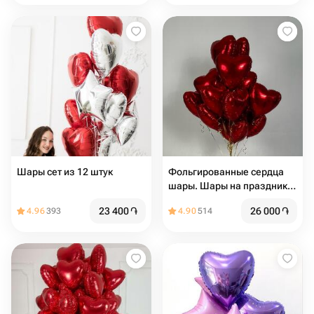
Шары сет из 12 штук
Фольгированные сердца
шары. Шары на праздник.
Шары на день Рождения.
23 400
֏
26 000
֏
4.96
393
4.90
514
Подарок на мероприятие.
14 февраля