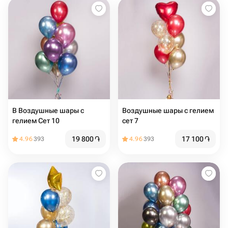
В Воздушные шары с
Воздушные шары с гелием
гелием Сет 10
сет 7
19 800
֏
17 100
֏
4.96
393
4.96
393