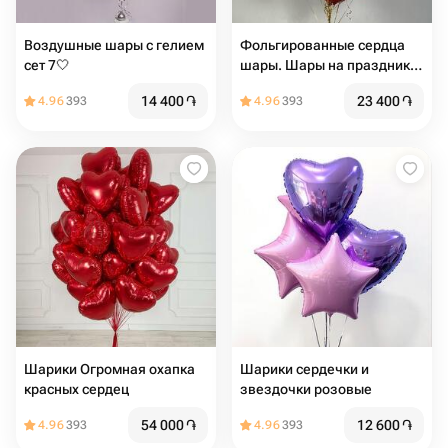
Воздушные шары с гелием
Фольгированные сердца
сет 7🤍
шары. Шары на праздник.
Шары на день Рождения.
14 400
֏
23 400
֏
4.96
393
4.96
393
Подарок на мероприятие.
14 февраля
Шарики Огромная охапка
Шарики сердечки и
красных сердец
звездочки розовые
54 000
֏
12 600
֏
4.96
393
4.96
393