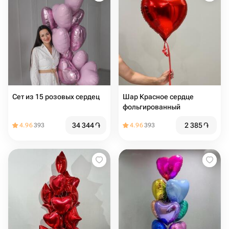
Сет из 15 розовых сердец
Шар Красное сердце
фольгированный
34 344
֏
2 385
֏
4.96
393
4.96
393