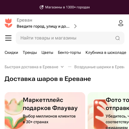
Магазины в 1300+ городах
Ереван
Введите город, улицу и дом доставки
Найти товары и магазины
Скидки
Тренды
Цветы
Бенто-торты
Клубника в шоколаде
Быстрая доставка в Ереване
Воздушные шарики в Ереван
Доставка шаров в Ереване
Маркетплейс
Фото т
подарков Флаувау
отправ
Выбор миллионов клиентов
Убедитесь, 
в 30+ странах
соответств
ожиданиям