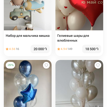
Набор для мальчика мишка
Гелиевые шары для
влюбленных
20 000
֏
18 500
֏
4.56
16
4.94
149
-
25
%