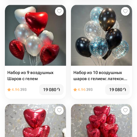
сердец
Набор из 9 воздушных
Набор из 10 воздушных
Шаров с гелем
шаров с гелием: латексные
и с конфетти
19 080
֏
19 080
֏
4.96
393
4.96
393