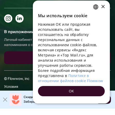
×
Мы используем сookie
RUSSIAN
Нажимая ОК или продолжая
ENGLISH
использовать сайт, вы
В приложении еще удобнее!
UKRAINIAN
соглашаетесь на обработку
персональных данных с
Личный кабинет получателя, больше бонусов за покупки и
PORTUGUESE
использованием cookie-файлов,
напоминания о событиях
включая сервисы «Яндекс
SPANISH
Метрика» и «Top Mail.ru», для
Скачать приложение
анализа использования и
HUNGARIAN
улучшения работы сервисов.
ITALIAN
Более подробная информация
представлена в
Политике в
FRENCH
© Flowwow, inc
отношении файлов cookie Flowwow
TURKISH
Условия
OK
GERMAN
Обработка персональных данных
Скидка 20% на первый заказ!
Открыть
Забирайте промокод в приложении!
POLISH