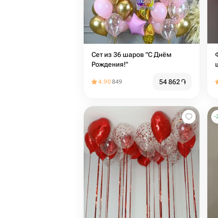
Сет из 36 шаров "С Днём
Рождения!"
54 862
֏
4.90
849
-