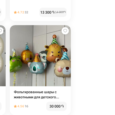
13 300
֏
֏
4.72
32
14 000
֏
Фольгированные шары с
животными для детского
праздника
30 000
֏
4.56
16