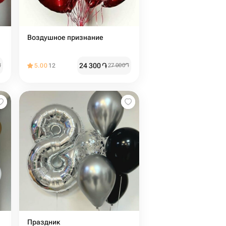
Воздушное признание
24 300
֏
֏
5.00
12
27 000
֏
Праздник