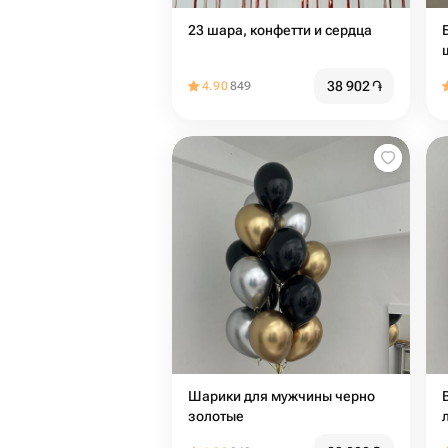
23 шара, конфетти и сердца
38 902
֏
4.90
849
Шарики для мужчины черно
золотые