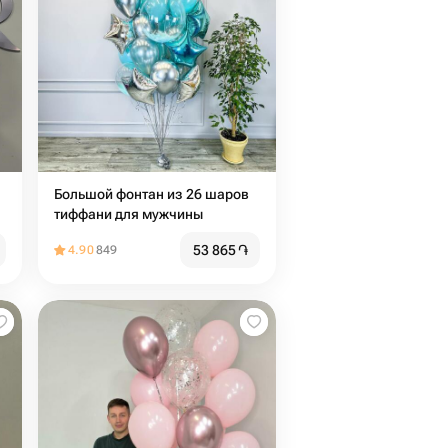
Большой фонтан из 26 шаров
тиффани для мужчины
53 865
֏
4.90
849