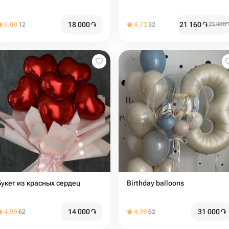
18 000
֏
21 160
֏
5.00
12
4.72
32
23 000
Букет из красных сердец
Birthday balloons
14 000
֏
31 000
֏
4.99
62
4.99
62