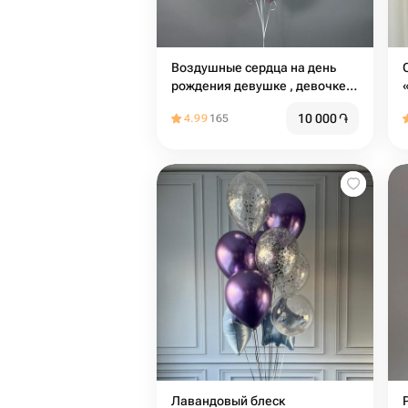
Воздушные сердца на день
рождения девушке , девочке ,
для мамы , на девишник ,
10 000
֏
4.99
165
шары для влюбленных ,на
свадьбу ,шары сердца
Лавандовый блеск