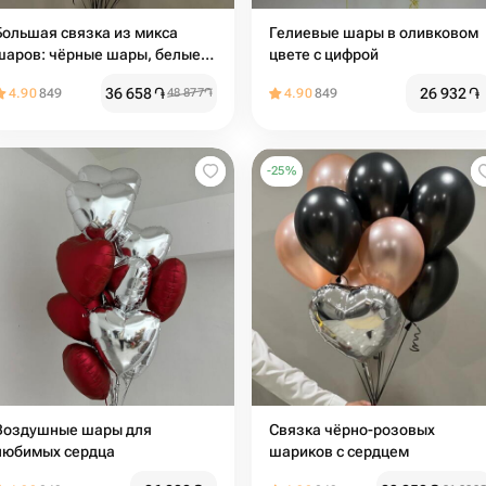
Большая связка из микса
Гелиевые шары в оливковом
шаров: чёрные шары, белые,
цвете с цифрой
прозрачные, серебро
36 658
֏
26 932
֏
4.90
849
48 877
֏
4.90
849
-
25
%
Воздушные шары для
Связка чёрно-розовых
любимых сердца
шариков с сердцем ️