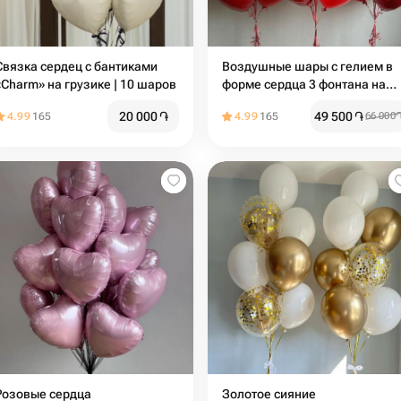
Связка сердец c бантиками
Воздушные шары с гелием в
«Charm» на грузике | 10 шаров
форме сердца 3 фонтана на
грузиках
20 000
֏
49 500
֏
4.99
165
4.99
165
66 000
Розовые сердца
Золотое сияние