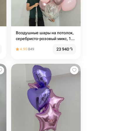
Воздушные шары на потолок,
серебристо-розовый микс, 15
шаров
23 940
֏
4.90
849