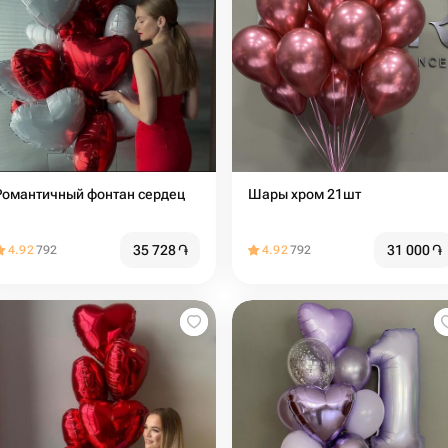
Романтичный фонтан сердец
Шары хром 21шт
35 728
֏
31 000
֏
4.92
792
4.92
792