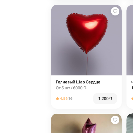
Гелиевый Шар Сердце
От 5 шт / 6000 ֏
1 200
֏
4.56
16