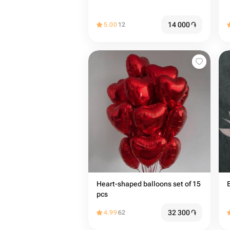
14 000
֏
5.00
12
Heart-shaped balloons set of 15
pcs
32 300
֏
4.99
62