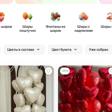
 шаров
Шары
Фонтаны из
Шары с
Шары 
поштучно
шаров
надписями
Цветы в составе
Цвет букета
Уже собран
-
25
%