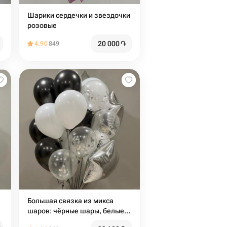
Шарики сердечки и звездочки
розовые
20 000
֏
4.90
849
Большая связка из микса
шаров: чёрные шары, белые,
прозрачные, серебро ️