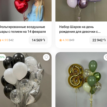
Фольгированные воздушные
Набор Шаров на день
шары с гелием на 14 февраля
рождения для девочки с
сиреневых цветах с цифрой
14 569
֏
22 942
֏
4.95
542
4.90
849
25
%