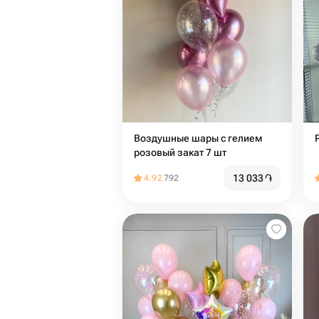
Воздушные шары с гелием
розовый закат 7 шт
13 033
֏
4.92
792