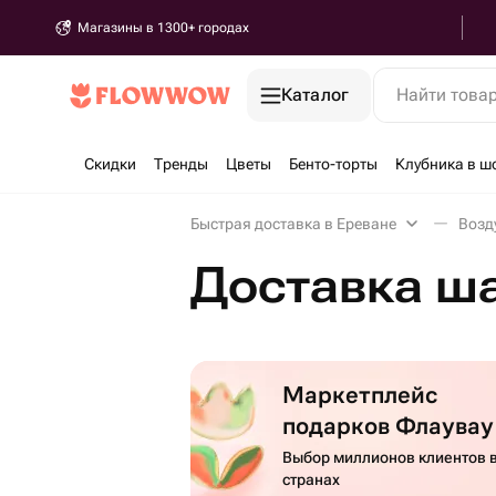
Магазины в 1300+ городах
Каталог
Найти това
Скидки
Тренды
Цветы
Бенто-торты
Клубника в ш
Быстрая доставка в Ереване
Возд
Доставка ша
Маркетплейс
подарков Флаувау
Выбор миллионов клиентов в
странах