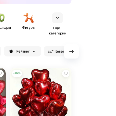
цифры
Фигуры
Еще
категории
Рейтинг
cv/filters/name_fast_delivery
Скид
-
10
%