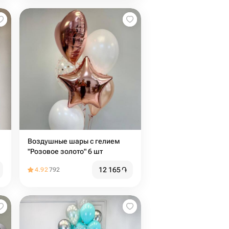
Воздушные шары с гелием
"Розовое золото" 6 шт
12 165
֏
4.92
792