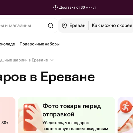
Доставка от 30 минут
ры и магазины
Ереван
Как можно скорее
околаде
Подарочные наборы
ушные шарики в Ереване
ров в Ереване
Фото товара перед
отправкой
 30+
Убедитесь, что подарок
соответствует вашим ожиданиям