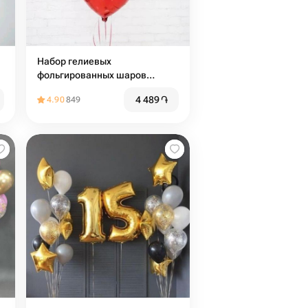
Набор гелиевых
фольгированных шаров
«Красное сердце»
4 489
֏
4.90
849