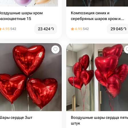
Воздушные шары хром
Композиция синих и
разноцветные 15
серебряных шаров хром и
прозрачных шариков с
23 424
֏
29 045
֏
4.95
542
4.95
542
блестками
Шары сердце 3шт
Воздушные шары сердца пят
штук