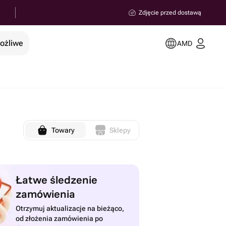
Zdjęcie przed dostawą
możliwe
AMD
Towary
Sklepy
Łatwe śledzenie
zamówienia
Otrzymuj aktualizacje na bieżąco,
od złożenia zamówienia po