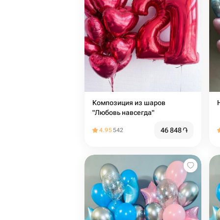
Композиция из шаров
"Любовь навсегда"
46 848
֏
4.95
542