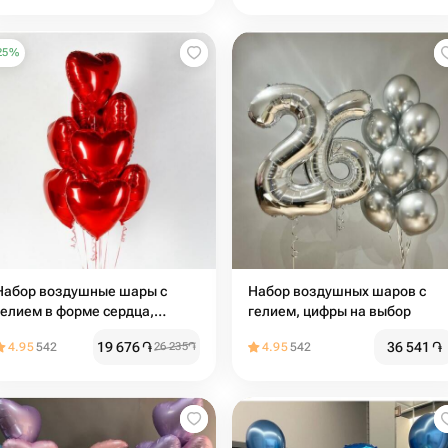
25
%
Набор воздушные шары с
Набор воздушных шаров с
гелием в форме сердца,
гелием, цифры на выбор
красные 9 шт
19 676
֏
36 541
֏
4.95
542
26 235
֏
4.95
542