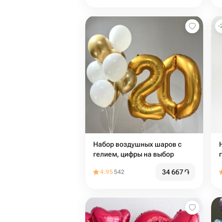
-
Набор воздушных шаров с
гелием, цифры на выбор
34 667
֏
4.95
542