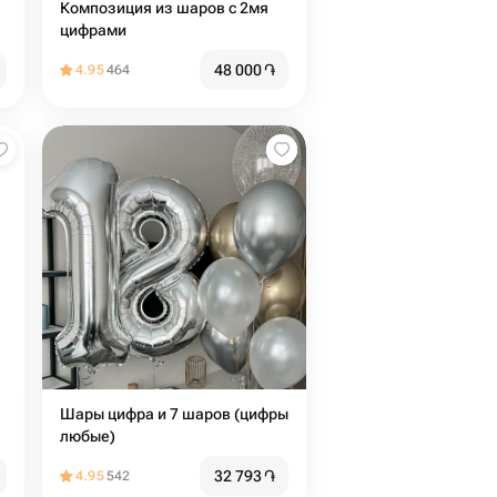
Композиция из шаров с 2мя
цифрами
48 000
֏
4.95
464
Шары цифра и 7 шаров (цифры
любые)
32 793
֏
4.95
542