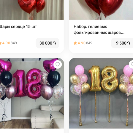
Шары сердце 15 шт
Набор. гелиевых
фольгированных шаров
«Красное сердце»
30 000
֏
9 500
֏
4.90
849
4.90
849