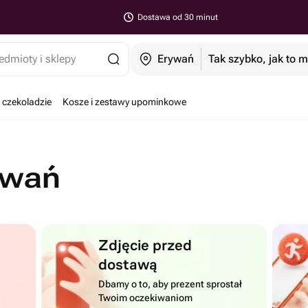
Dostawa od 30 minut
edmioty i sklepy
Erywań
Tak szybko, jak to 
 czekoladzie
Kosze i zestawy upominkowe
ywań
Zdjęcie przed
dostawą
Dbamy o to, aby prezent sprostał
Twoim oczekiwaniom