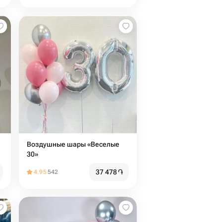
Воздушные шары «Веселые
30»
37 478
֏
4.95
542