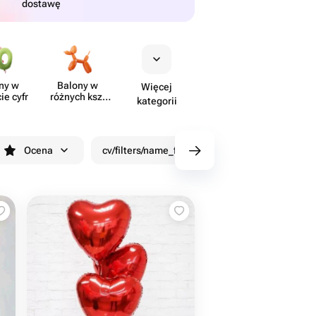
dostawę
ny w
Balony w
Więcej
ie cyfr
różnych kszt​
kategorii
ałtach
Ocena
cv/filters/name_fast_delivery
Rabaty