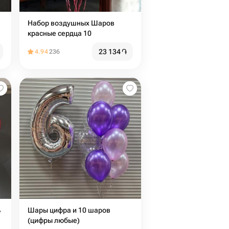
Набор воздушных Шаров
красные сердца 10
23 134
֏
4.94
236
ь
Шары цифра и 10 шаров
(цифры любые)