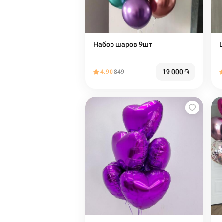
Набор шаров 9шт
19 000
֏
4.90
849