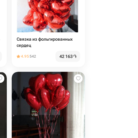
3
Связка из фольгированных
сердец
42 163
֏
4.95
542