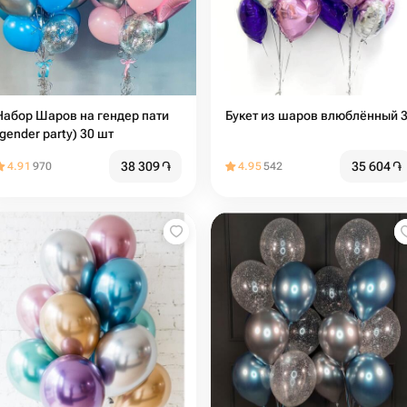
Набор Шаров на гендер пати
Букет из шаров влюблённый 
(gender party) 30 шт
38 309
֏
35 604
֏
4.91
970
4.95
542