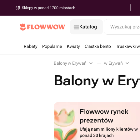
Sklepy w ponad 1700 miastach
Katalog
Wyszukaj prz
Rabaty
Popularne
Kwiaty
Ciastka bento
Truskawki w
Balony w Erywań
w Erywań
Balony w Er
Flowwow rynek
prezentów
Ufają nam miliony klientów w
ponad 30 krajach