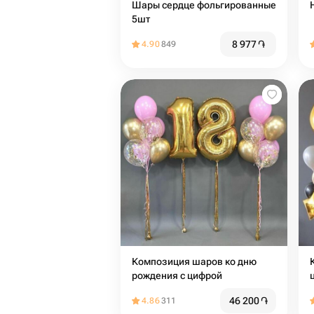
Шары сердце фольгированные
5шт
8 977
֏
4.90
849
Композиция шаров ко дню
рождения с цифрой
46 200
֏
4.86
311