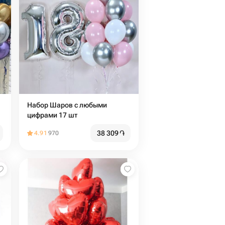
Набор Шаров с любыми
цифрами 17 шт
38 309
֏
4.91
970