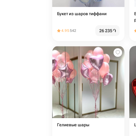
Букет из шаров тиффани
26 235
֏
4.95
542
Гелиевые шары