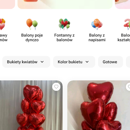
tawy
Balony poje​
Fontanny z
Balony z
Balo
onów
dynczo
balonów
napisami
kształc
Bukiety kwiatów
Kolor bukietu
Gotowe