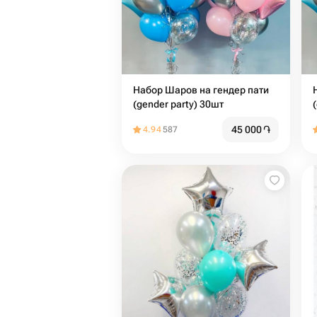
Набор Шаров на гендер пати
(gender party) 30шт
45 000
֏
4.94
587