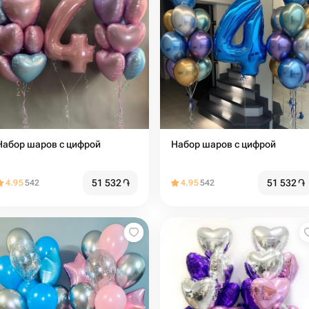
Набор шаров с цифрой
Набор шаров с цифрой
51 532
֏
51 532
֏
4.95
542
4.95
542