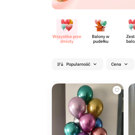
Wszystkie prze​
Balony w
Zes
dmioty
pudełku
bal
Popularność
Cena