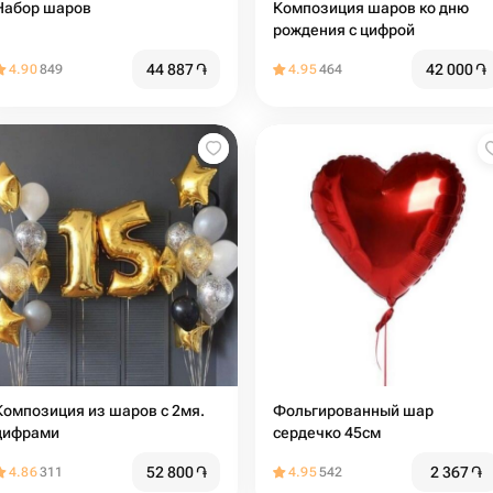
Набор шаров
Композиция шаров ко дню
рождения с цифрой
44 887
֏
42 000
֏
4.90
849
4.95
464
Композиция из шаров с 2мя.
Фольгированный шар
цифрами
сердечко 45см
52 800
֏
2 367
֏
4.86
311
4.95
542