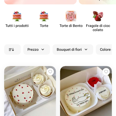
Tutti i prodotti
Torte
Torte di Bento
Fragole di cioc​
colato
Prezzo
Bouquet di fiori
Colore de