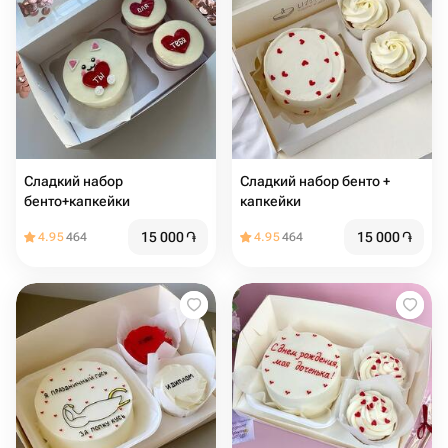
Сладкий набор
Сладкий набор бенто +
бенто+капкейки
капкейки
15 000
֏
15 000
֏
4.95
464
4.95
464