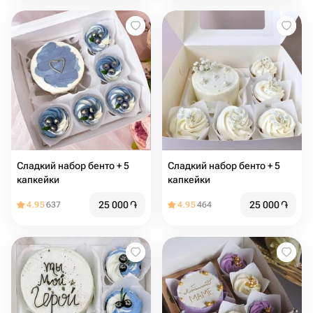
Сладкий набор бенто + 5
Сладкий набор бенто + 5
капкейки
капкейки
25 000
֏
25 000
֏
4.95
637
4.95
464