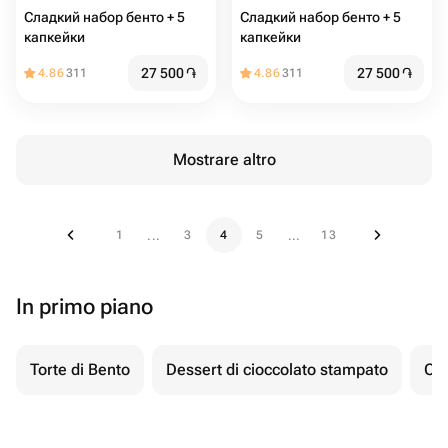
Сладкий набор бенто + 5
Сладкий набор бенто + 5
капкейки
капкейки
27 500
֏
27 500
֏
4.86
311
4.86
311
Mostrare altro
1
3
4
5
13
...
...
In primo piano
Torte di Bento
Dessert di cioccolato stampato
Ch