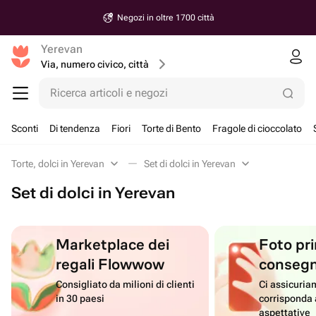
Negozi in oltre 1700 città
Yerevan
Via, numero civico, città
Ricerca articoli e negozi
Sconti
Di tendenza
Fiori
Torte di Bento
Fragole di cioccolato
Torte, dolci in Yerevan
Set di dolci in Yerevan
Set di dolci in Yerevan
Marketplace dei
Foto pri
regali Flowwow
conseg
Consigliato da milioni di clienti
Ci assicuriam
in 30 paesi
corrisponda 
aspettative