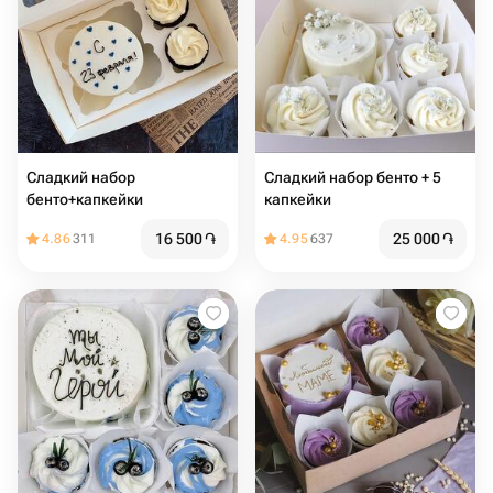
Сладкий набор
Сладкий набор бенто + 5
бенто+капкейки
капкейки
16 500
֏
25 000
֏
4.86
311
4.95
637