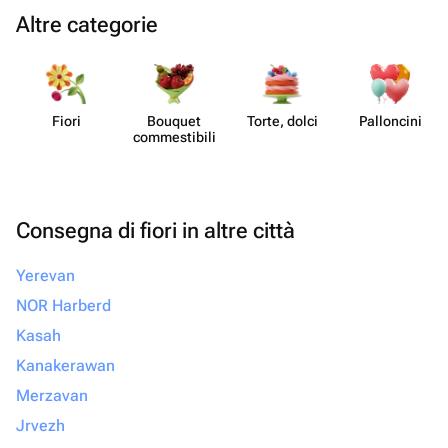
Altre categorie
Fiori
Bouquet
Torte, dolci
Pall​oncini
commes​tibili
Consegna di fiori in altre città
Yerevan
NOR Harberd
Kasah
Kanakerawan
Merzavan
Jrvezh