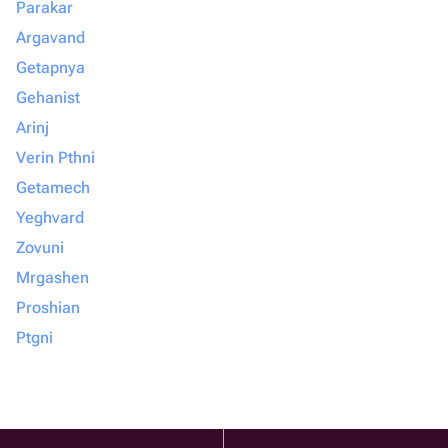
Parakar
Argavand
Getapnya
Gehanist
Arinj
Verin Pthni
Getamech
Yeghvard
Zovuni
Mrgashen
Proshian
Ptgni