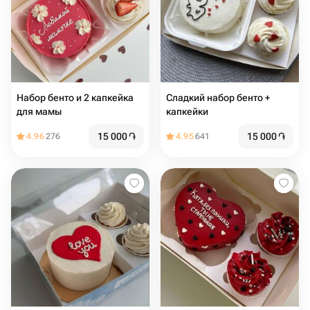
Набор бенто и 2 капкейка
Сладкий набор бенто +
для мамы
капкейки
15 000
֏
15 000
֏
4.96
276
4.95
641