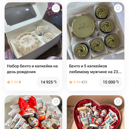
Набор бенто и капкейки на
Бенто и 5 капкейков
день рождения
любимому мужчине на 23
февраля
14 925
֏
15 000
֏
5.00
8
4.96
423