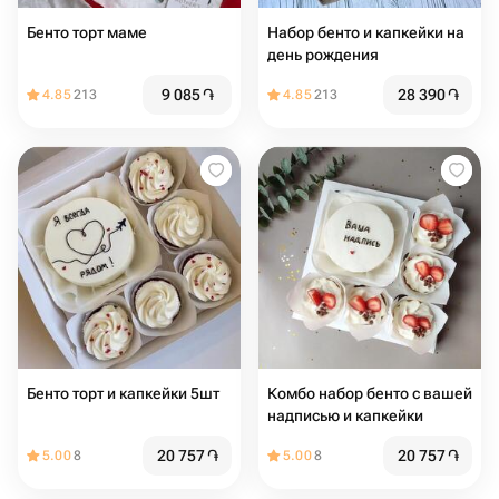
Бенто торт маме
Набор бенто и капкейки на
день рождения
9 085
֏
28 390
֏
4.85
213
4.85
213
Бенто торт и капкейки 5шт
Комбо набор бенто с вашей
надписью и капкейки
20 757
֏
20 757
֏
5.00
8
5.00
8