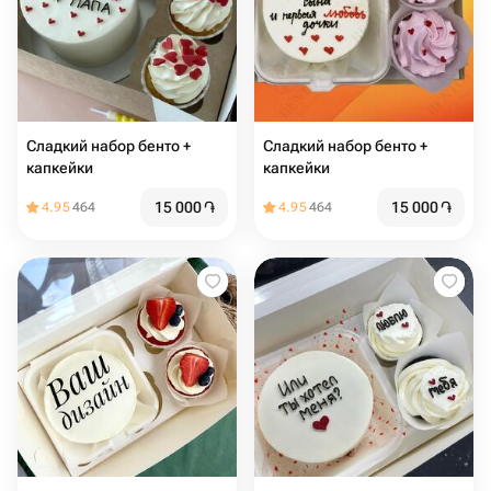
Сладкий набор бенто +
Сладкий набор бенто +
капкейки
капкейки
15 000
֏
15 000
֏
4.95
464
4.95
464