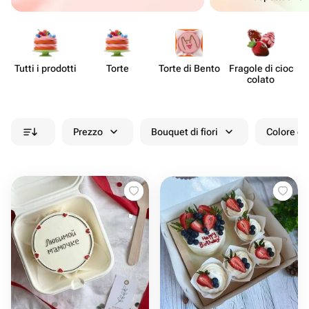
Tutti i prodotti
Torte
Torte di Bento
Fragole di cioc​
colato
Prezzo
Bouquet di fiori
Colore de