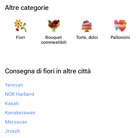
Altre categorie
Fiori
Bouquet
Torte, dolci
Pall​oncini
commes​tibili
Consegna di fiori in altre città
Yerevan
NOR Harberd
Kasah
Kanakerawan
Merzavan
Jrvezh