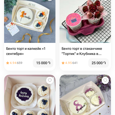
Бенто торт и капкейк «1
Бенто торт в стаканчике
сентября»
"Тортик" и Клубника в
шоколаде на день
15 000
֏
25 000
֏
4.94
659
4.95
641
рождения