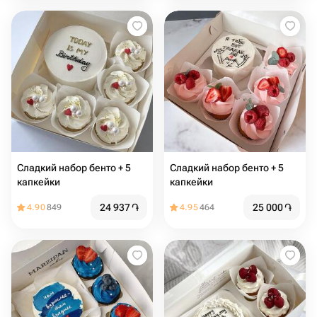
Сладкий набор бенто + 5
Сладкий набор бенто + 5
капкейки
капкейки
24 937
֏
25 000
֏
4.90
849
4.95
464