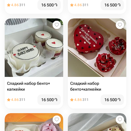
16 500
֏
16 500
֏
4.86
311
4.86
311
Сладкий набор бенто+
Сладкий набор
капкейки
бенто+капкейки
16 500
֏
16 500
֏
4.86
311
4.86
311