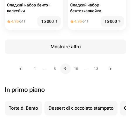
Сладкий набор бенто+
Сладкий набор
капкейки
бенто+капкейки
15 000
֏
15 000
֏
4.95
641
4.95
641
Mostrare altro
1
8
9
10
13
...
...
In primo piano
Torte di Bento
Dessert di cioccolato stampato
Ch