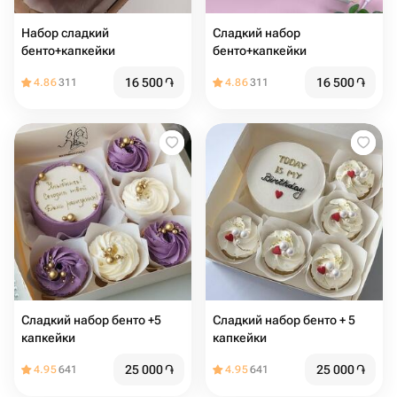
Набор сладкий
Сладкий набор
бенто+капкейки
бенто+капкейки
16 500
֏
16 500
֏
4.86
311
4.86
311
Сладкий набор бенто +5
Сладкий набор бенто + 5
капкейки
капкейки
25 000
֏
25 000
֏
4.95
641
4.95
641