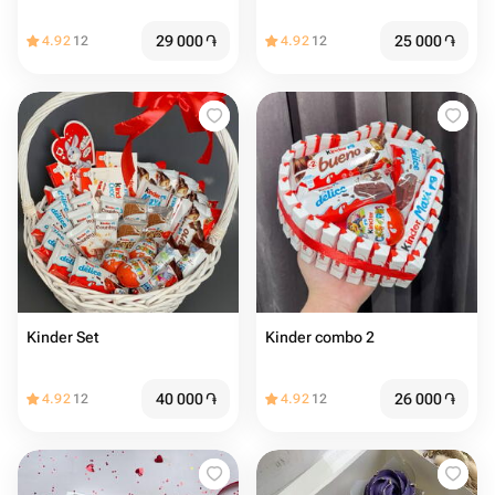
29 000
֏
25 000
֏
4.92
12
4.92
12
Kinder Set
Kinder combo 2
40 000
֏
26 000
֏
4.92
12
4.92
12