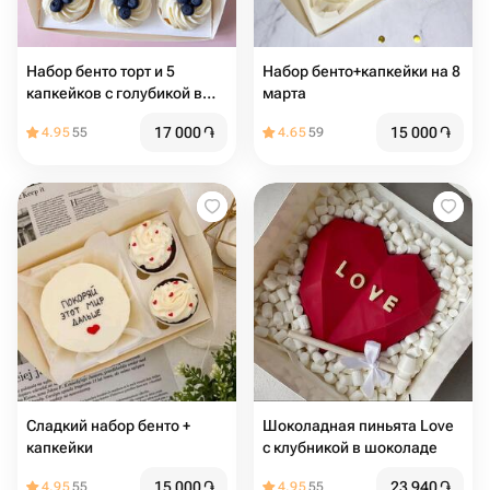
Набор бенто торт и 5
Набор бенто+капкейки на 8
капкейков с голубикой в
марта
подарок на день рождения
17 000
֏
15 000
֏
4.95
55
4.65
59
Сладкий набор бенто +
Шоколадная пиньята Love
капкейки
с клубникой в шоколаде
15 000
֏
23 940
֏
4.95
55
4.95
55