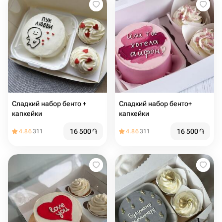
Сладкий набор бенто +
Сладкий набор бенто+
капкейки
капкейки
16 500
֏
16 500
֏
4.86
311
4.86
311