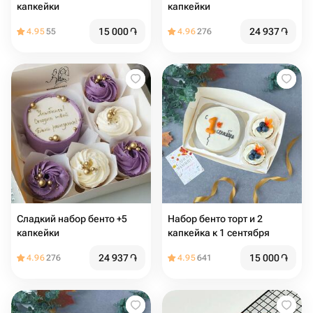
капкейки
капкейки
15 000
֏
24 937
֏
4.95
55
4.96
276
Сладкий набор бенто +5
Набор бенто торт и 2
капкейки
капкейка к 1 сентября
24 937
֏
15 000
֏
4.96
276
4.95
641