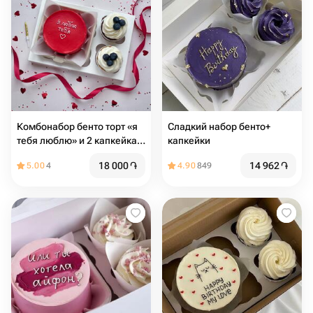
Комбонабор бенто торт «я
Сладкий набор бенто+
тебя люблю» и 2 капкейка с
капкейки
голубикой 🫐
18 000
֏
14 962
֏
5.00
4
4.90
849