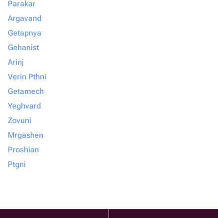
Parakar
Argavand
Getapnya
Gehanist
Arinj
Verin Pthni
Getamech
Yeghvard
Zovuni
Mrgashen
Proshian
Ptgni