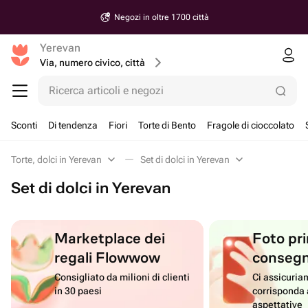
Negozi in oltre 1700 città
Yerevan
Via, numero civico, città
Ricerca articoli e negozi
Sconti
Di tendenza
Fiori
Torte di Bento
Fragole di cioccolato
Torte, dolci in Yerevan
Set di dolci in Yerevan
Set di dolci in Yerevan
Marketplace dei
Foto pri
regali Flowwow
conseg
Consigliato da milioni di clienti
Ci assicuriam
in 30 paesi
corrisponda 
aspettative