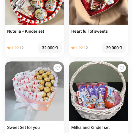
Nutella + Kinder set
Heart full of sweets
32 000
֏
29 000
֏
4.92
12
4.92
12
Sweet Set for you
Milka and Kinder set