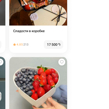
Сладости в коробке
17 500
֏
4.85
213