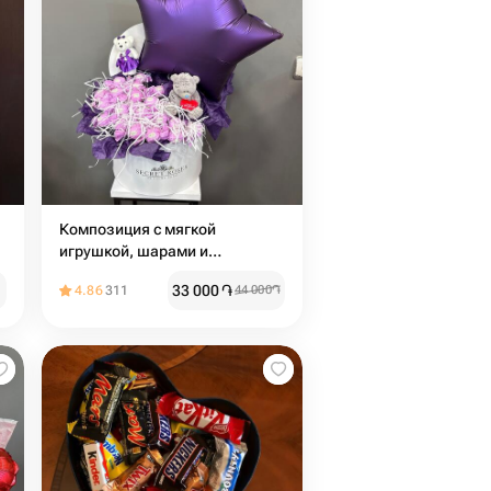
Композиция с мягкой
игрушкой, шарами и
сладостями
33 000
֏
4.86
311
44 000
֏