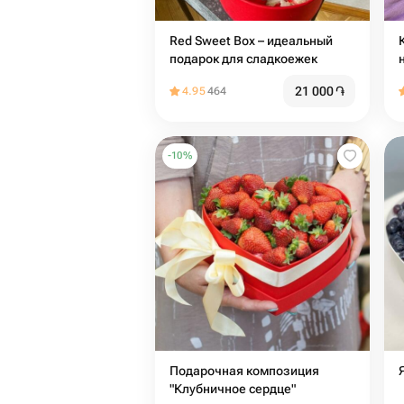
Red Sweet Box – идеальный
подарок для сладкоежек
21 000
֏
4.95
464
-
10
%
Подарочная композиция
"Клубничное сердце"