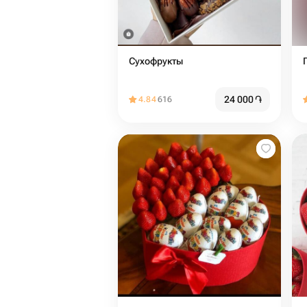
Сухофрукты
24 000
֏
4.84
616