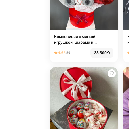
Композиция с мягкой
игрушкой, шарами и
сладостями
38 500
֏
4.65
59