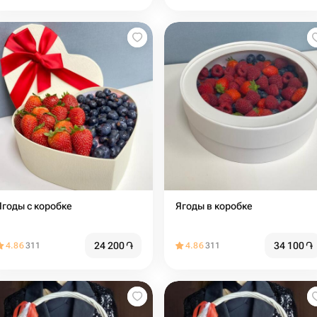
Ягоды с коробке
Ягоды в коробке
24 200
֏
34 100
֏
4.86
311
4.86
311