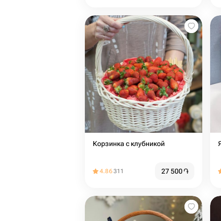
Корзинка с клубникой
27 500
֏
4.86
311