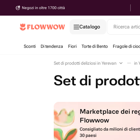
Negozi in oltre 1700 città
Catalogo
Ricerca arti
Sconti
Di tendenza
Fiori
Torte di Bento
Fragole di cio
Set di prodotti deliziosi in Yerevan
in 
Set di prodot
Marketplace dei reg
Flowwow
Consigliato da milioni di client
30 paesi