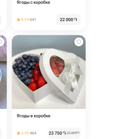
Ягоды с коробке
22 000
֏
4.95
641
Ягоды в коробке
23 750
֏
4.95
464
25 000
֏