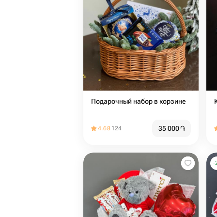
Подарочный набор в корзине
35 000
֏
4.68
124
-