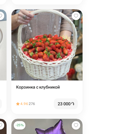
Корзинка с клубникой
23 000
֏
4.96
276
-
25
%