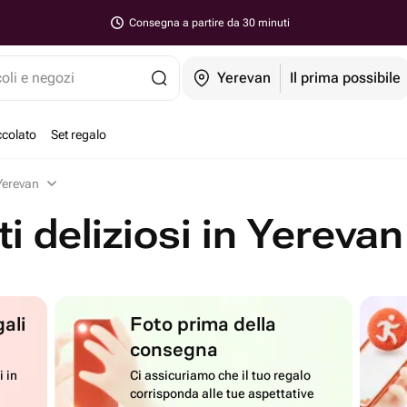
Consegna a partire da 30 minuti
coli e negozi
Yerevan
Il prima possibile
ccolato
Set regalo
Yerevan
ti deliziosi in Yerevan
ali
Foto prima della
consegna
i in
Ci assicuriamo che il tuo regalo
corrisponda alle tue aspettative