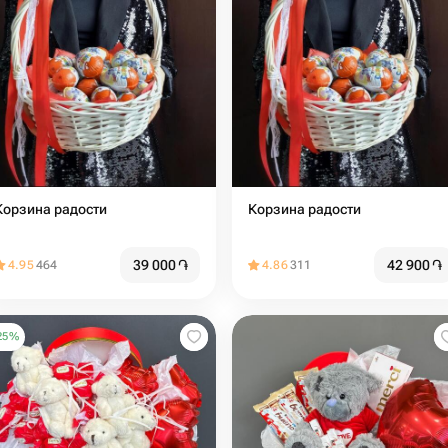
Корзина радости
Корзина радости
39 000
֏
42 900
֏
4.95
464
4.86
311
25
%