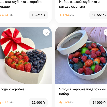
Свежая клубника в коробке
Набор свежей клубники и
сердце
киндер сюрприз
13 627
֏
30 661
֏
4.94
587
4.94
587
Ягоды с коробке
Ягоды в коробке подарочный
набор
22 000
֏
34 000
֏
4.95
464
4.95
464