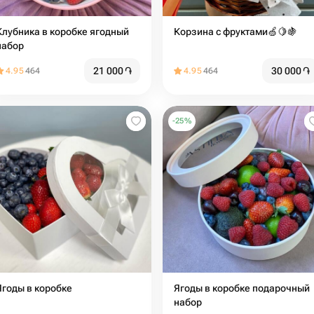
Клубника в коробке ягодный
Корзина с фруктами🍏🍋🍇
набор
21 000
֏
30 000
֏
4.95
464
4.95
464
-
25
%
Ягоды в коробке
Ягоды в коробке подарочный
набор