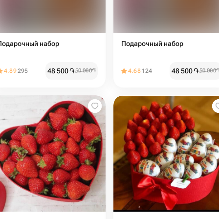
Подарочный набор
Подарочный набор
48 500
֏
48 500
֏
4.89
295
50 000
֏
4.68
124
50 000