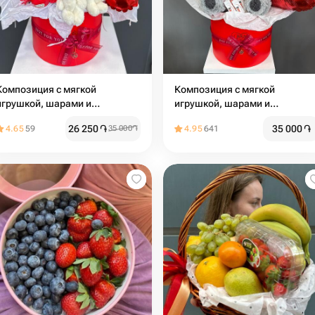
Композиция с мягкой
Композиция с мягкой
игрушкой, шарами и
игрушкой, шарами и
сладостями
сладостями
26 250
֏
35 000
֏
4.65
59
35 000
֏
4.95
641