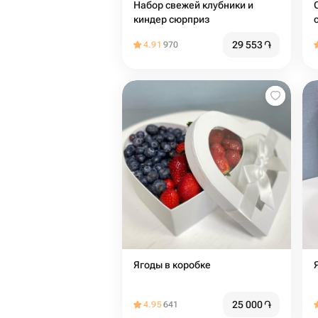
Набор свежей клубники и
киндер сюрприз
29 553
֏
4.91
970
Ягоды в коробке
25 000
֏
4.95
641