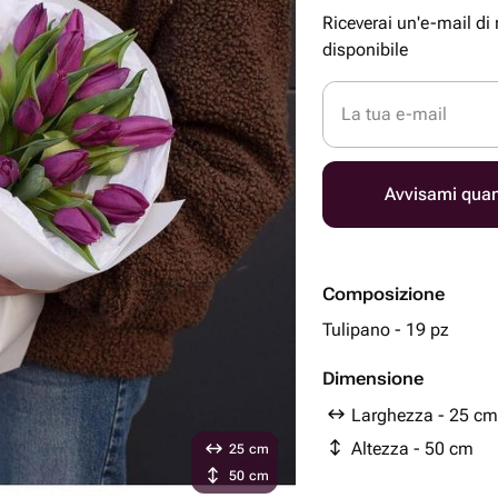
Riceverai un'e-mail di
disponibile
La tua e-mail
Avvisami quan
Composizione
Tulipano - 19 pz
Dimensione
Larghezza - 25 cm
Altezza - 50 cm
25 cm
50 cm