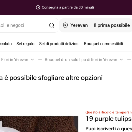
Consegna a partire da 30 minuti
coli e negozi
Yerevan
Il prima possibile
ccolato
Set regalo
Set di prodotti deliziosi
Bouquet commestibili
Fiori in Yerevan
Bouquet di un solo tipo di fiori in Yerevan
 è possibile sfogliare altre opzioni
Questo articolo è tempora
19 purple tulips
Puoi iscriverti a que