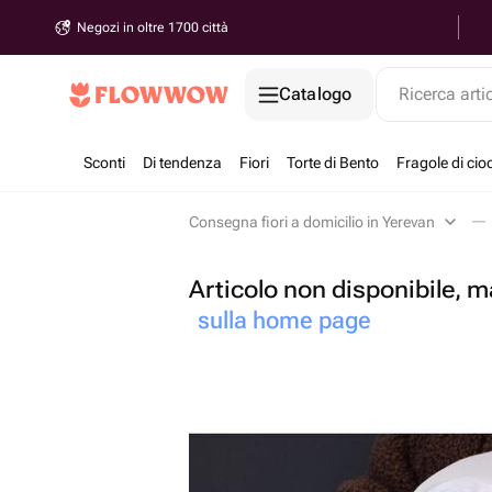
Negozi in oltre 1700 città
Catalogo
Ricerca arti
Sconti
Di tendenza
Fiori
Torte di Bento
Fragole di cio
Consegna fiori a domicilio in Yerevan
Articolo non disponibile, ma
sulla home page