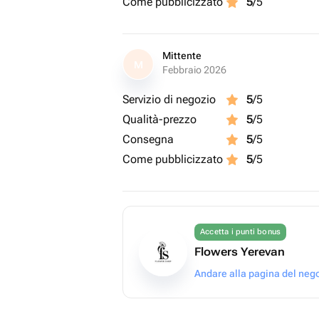
Come pubblicizzato
5
/5
Mittente
M
Febbraio 2026
Servizio di negozio
5
/5
Qualità-prezzo
5
/5
Consegna
5
/5
Come pubblicizzato
5
/5
Accetta i punti bonus
Flowers Yerevan
Andare alla pagina del neg