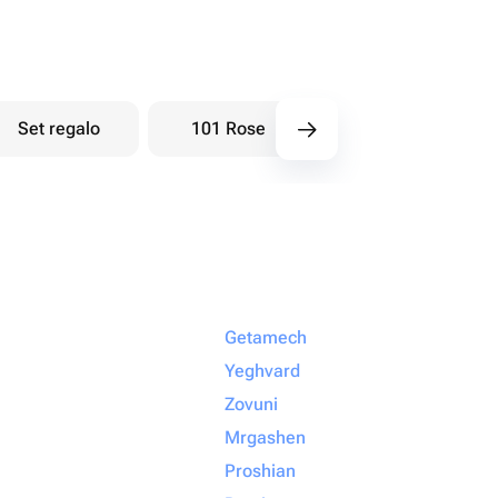
Set regalo
101 Rose
Bouquet di bacche
Getamech
Yeghvard
Zovuni
Mrgashen
Proshian