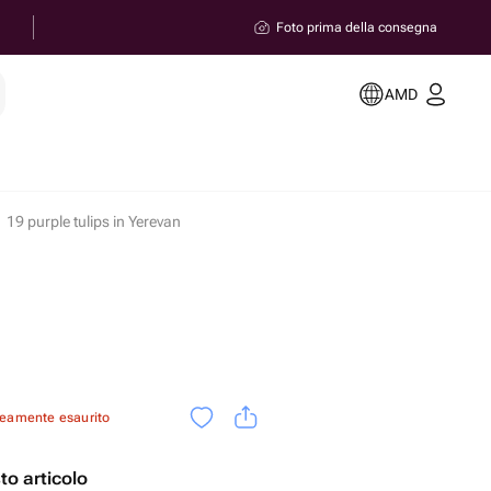
Foto prima della consegna
AMD
19 purple tulips in Yerevan
neamente esaurito
sto articolo