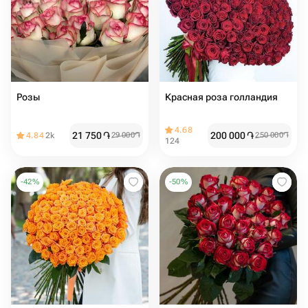
Розы
Красная роза голландия
4.68
21 750
֏
200 000
֏
4.84
2k
29 000
֏
250 000
֏
124
-
42
%
-
50
%