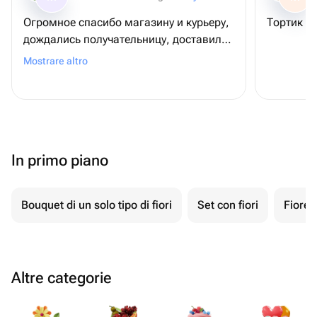
Огромное спасибо магазину и курьеру,
Тортик оч
дождались получательницу, доставили
все верно, букеты ШИКАРНЫЕ, даже
Mostrare altro
лучше, чем на фото🥺 Праздник удался,
моя сестра счастлива, а вместе с ней и
я♡
In primo piano
Bouquet di un solo tipo di fiori
Set con fiori
Fiore 
Altre categorie