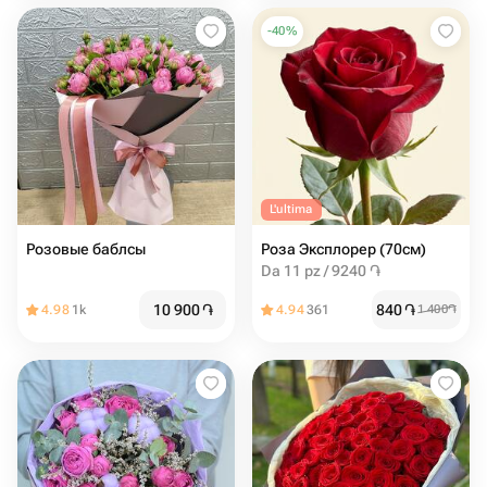
-
40
%
L'ultima
Розовые баблсы
Роза Эксплорер (70см)
Da 11 pz / 9240 ֏
10 900
֏
840
֏
4.98
1k
4.94
361
1 400
֏