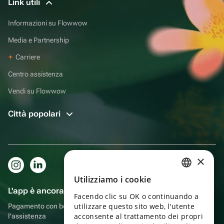
Link utili
Informazioni su Flowwow
Media e Partnership
Carriere
Centro assistenza
Vendi su Flowwow
Città popolari
×
Utilizziamo i cookie
RUSSIAN
L'app è ancora più comoda!
Facendo clic su OK o continuando a
ENGLISH
utilizzare questo sito web, l'utente
Pagamento con bonus, autoconsegna, comoda chat con
UKRAINIAN
acconsente al trattamento dei propri
l'assistenza