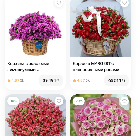
Корзина с розовыми
Корзина MARGERT с
лимониумами
пионовидными розами
(сухоцветами) Latona
39 494
֏
65 511
֏
4.87
5k
4.87
5k
Flowers
-
10
%
-
20
%