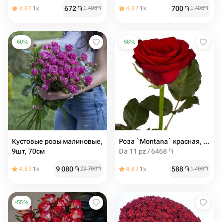
672
֏
700
֏
4.87
1k
1 400
֏
4.87
1k
1 400
֏
-
60
%
-
58
%
Кустовые розы малиновые,
Роза `Montana` красная, 80см
9шт, 70см
Da 11 pz / 6468 ֏
9 080
֏
588
֏
4.87
1k
22 700
֏
4.87
1k
1 400
֏
-
55
%