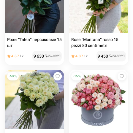
Розы "Talea" персиковые 15
Rose "Montana" rosso 15
шт
pezzi 80 centimetri
9 630
֏
9 450
֏
4.87
1k
21 400
֏
4.87
1k
22 500
֏
-
58
%
-
15
%