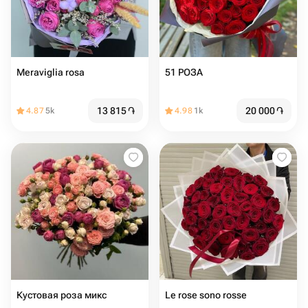
Meraviglia rosa
51 РОЗА
13 815
֏
20 000
֏
4.87
5k
4.98
1k
Кустовая роза микс
Le rose sono rosse