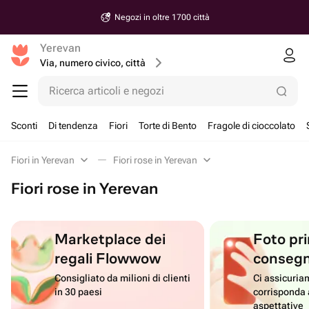
Negozi in oltre 1700 città
Yerevan
Via, numero civico, città
Ricerca articoli e negozi
Sconti
Di tendenza
Fiori
Torte di Bento
Fragole di cioccolato
Fiori in Yerevan
Fiori rose in Yerevan
Fiori rose in Yerevan
Marketplace dei
Foto pri
regali Flowwow
conseg
Consigliato da milioni di clienti
Ci assicuriam
in 30 paesi
corrisponda 
aspettative