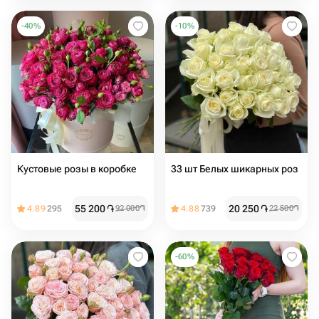
-
40
%
-
10
%
Кустовые розы в коробке
33 шт Белых шикарных роз
55 200
֏
20 250
֏
4.89
295
92 000
֏
4.88
739
22 500
֏
-
60
%