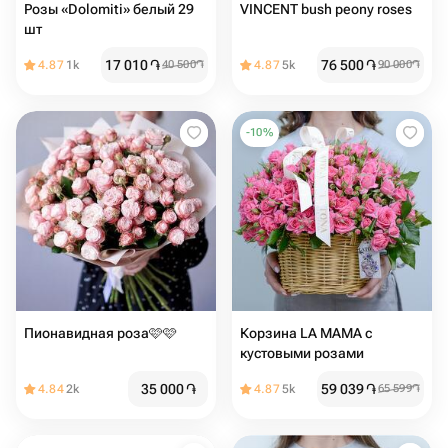
Розы «Dolomiti» белый 29
VINCENT bush peony roses
шт
17 010
֏
76 500
֏
4.87
1k
40 500
֏
4.87
5k
90 000
֏
-
10
%
Пионавидная роза🩷🩷
Корзина LA MAMA с
кустовыми розами
35 000
֏
59 039
֏
4.84
2k
4.87
5k
65 599
֏