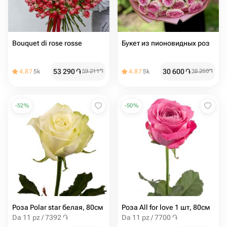
Bouquet di rose rosse
Букет из пионовидных роз
53 290
֏
30 600
֏
4.87
5k
59 211
֏
4.87
5k
38 250
֏
-
52
%
-
50
%
Роза Polar star белая, 80см
Роза All for love 1 шт, 80см
Da 11 pz / 7392 ֏
Da 11 pz / 7700 ֏