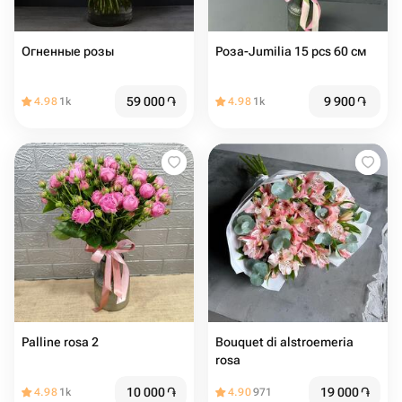
Огненные розы
Роза-Jumilia 15 pcs 60 см
59 000
֏
9 900
֏
4.98
1k
4.98
1k
Palline rosa 2
Bouquet di alstroemeria
rosa
10 000
֏
19 000
֏
4.98
1k
4.90
971