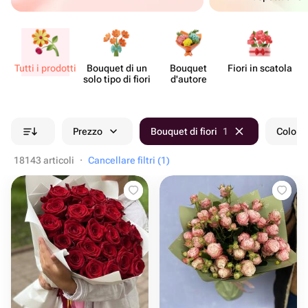
Tutti i prodotti
Bouquet di un
Bouquet
Fiori in scatola
Ce
solo tipo di fiori
d'autore
Prezzo
Bouquet di fiori
1
Colore
18143 articoli
·
Cancellare filtri (1)