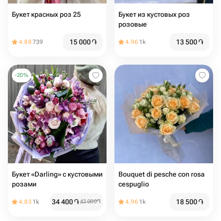
Букет красных роз 25
Букет из кустовых роз
розовые
15 000
֏
13 500
֏
4.88
739
4.96
1k
-
20
%
Букет «Darling» с кустовыми
Bouquet di pesche con rosa
розами
cespuglio
34 400
֏
18 500
֏
4.83
1k
43 000
֏
4.96
1k