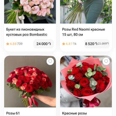
Букет из пионовидных
Розы Red Naomi красные
кустовых роз Bombastic
15 шт, 80 см
24 000
֏
8 520
֏
4.88
739
4.87
1k
21 300
֏
Розы 61
Красные розы