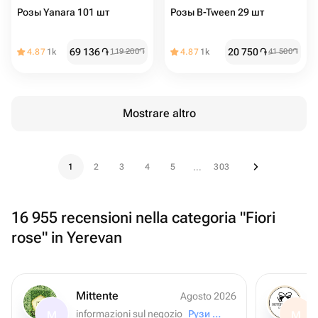
Розы Yanara 101 шт
Розы B-Tween 29 шт
69 136
֏
20 750
֏
4.87
1k
119 200
֏
4.87
1k
41 500
֏
Mostrare altro
1
2
3
4
5
303
...
16 955 recensioni nella categoria "Fiori
rose" in Yerevan
Mittente
Agosto 2026
informazioni sul negozio
Рузи Роз
M
M