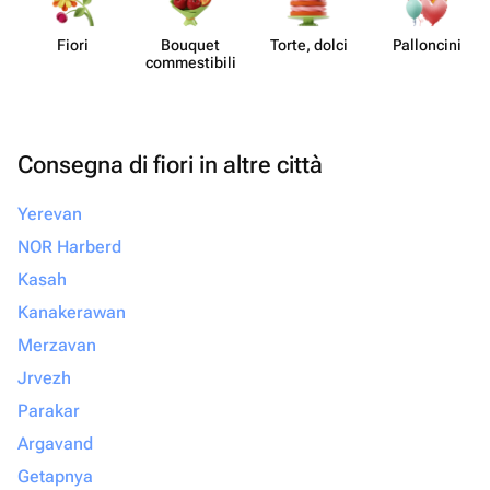
Fiori
Bouquet
Torte, dolci
Pall​oncini
commes​tibili
Consegna di fiori in altre città
Yerevan
NOR Harberd
Kasah
Kanakerawan
Merzavan
Jrvezh
Parakar
Argavand
Getapnya