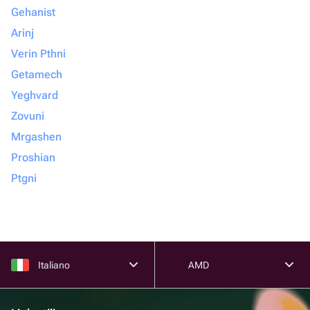
Gehanist
Arinj
Verin Pthni
Getamech
Yeghvard
Zovuni
Mrgashen
Proshian
Ptgni
Italiano
AMD