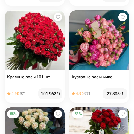
Красные розы 101 шт
Кустовые розы микс
101 962
֏
27 805
֏
4.90
971
4.90
971
-
55
%
-
58
%