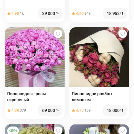
29 000
֏
18 952
֏
4.98
1k
4.90
849
Пионовидные розы
Пионовидни роз5шт
сиреневый
лимонюм
69 000
֏
18 000
֏
4.88
379
4.73
159
-
20
%