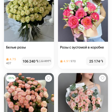
Белые розы
Розы с эустомой в коробке
4.75
106 240
֏
25 174
֏
132 800
֏
4.91
970
407
-
25
%