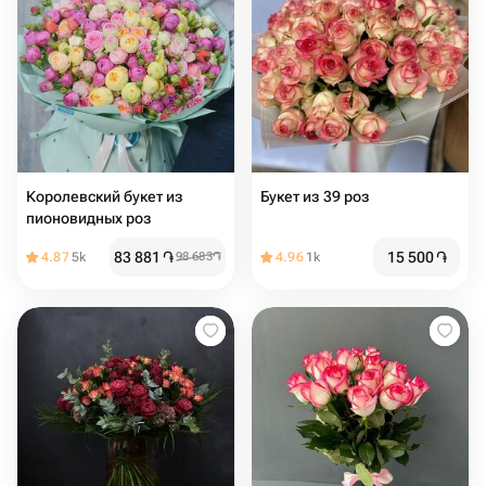
Королевский букет из
Букет из 39 роз
пионовидных роз
83 881
֏
15 500
֏
4.87
5k
98 683
֏
4.96
1k