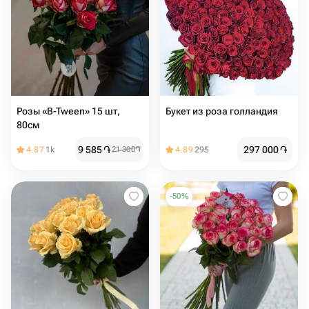
Розы «B-Tween» 15 шт,
Букет из роза голландия
80см
9 585
֏
297 000
֏
4.87
1k
21 300
֏
4.89
295
-
50
%