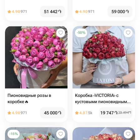
51 442
֏
59 000
֏
4.90
971
4.90
971
-
50
%
Пионовидные розы в
Коробка ‹VICTORIA› с
коробке🔥
кустовыми пионовидными
розами - Latona Flowers
45 000
֏
19 747
֏
4.90
971
4.87
5k
39 494
֏
-
15
%