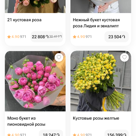
21 кустовая роза
Нежный букет кустовая
роза Лидия и эвкалипт
22 808
֏
23 504
֏
4.90
971
30 411
֏
4.90
971
Моно букет из
Кустовые розы желтые
пионовидной розы
18 247
֏
156 399
֏
4.90
971
4.90
971