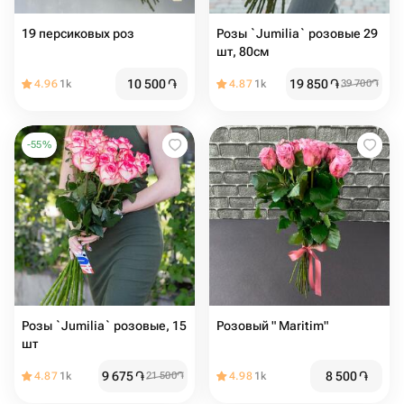
19 персиковых роз
Розы `Jumilia` розовые 29
шт, 80см
10 500
֏
19 850
֏
4.96
1k
4.87
1k
39 700
֏
-
55
%
Розы `Jumilia` розовые, 15
Розовый " Maritim"
шт
9 675
֏
8 500
֏
4.87
1k
21 500
֏
4.98
1k