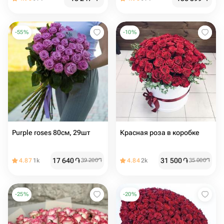
-
55
%
-
10
%
Purple roses 80см, 29шт
Красная роза в коробке
17 640
֏
31 500
֏
4.87
1k
39 200
֏
4.84
2k
35 000
֏
-
25
%
-
20
%