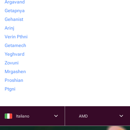
Argavand
Getapnya
Gehanist
Arinj
Verin Pthni
Getamech
Yeghvard
Zovuni
Mrgashen
Proshian
Ptgni
Italiano
AMD