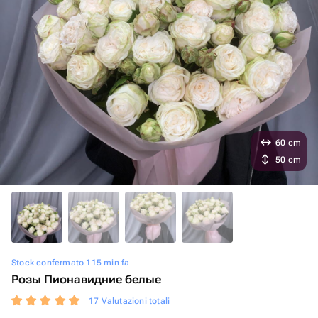
60 cm
50 cm
Stock confermato 115 min fa
Розы Пионавидние белые
17 Valutazioni totali