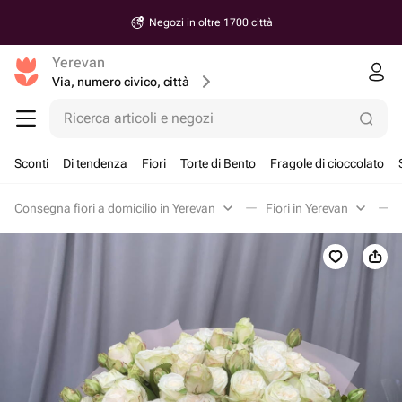
Negozi in oltre 1700 città
Yerevan
Via, numero civico, città
Ricerca articoli e negozi
Sconti
Di tendenza
Fiori
Torte di Bento
Fragole di cioccolato
Consegna fiori a domicilio in Yerevan
Fiori in Yerevan