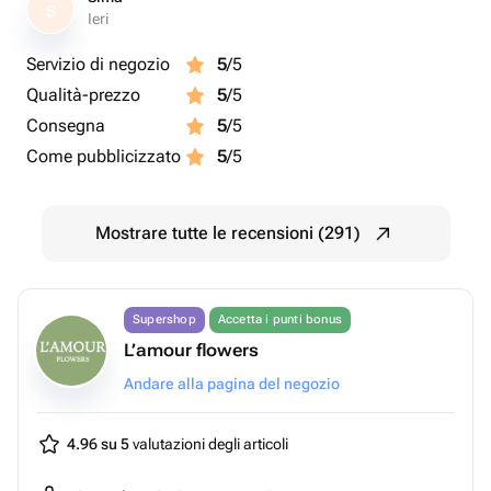
S
Ieri
Servizio di negozio
5
/5
Qualità-prezzo
5
/5
Consegna
5
/5
Come pubblicizzato
5
/5
Mostrare tutte le recensioni (291)
Supershop
Accetta i punti bonus
L’amour flowers
Andare alla pagina del negozio
4.96 su 5
valutazioni degli articoli