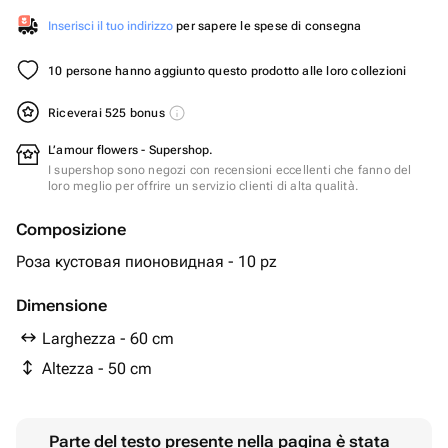
Inserisci il tuo indirizzo
per sapere le spese di consegna
10 persone hanno aggiunto questo prodotto alle loro collezioni
Riceverai 525 bonus
L’amour flowers - Supershop.
I supershop sono negozi con recensioni eccellenti che fanno del
loro meglio per offrire un servizio clienti di alta qualità.
Composizione
Роза кустовая пионовидная - 10 pz
Dimensione
Larghezza - 60 cm
Altezza - 50 cm
Parte del testo presente nella pagina è stata