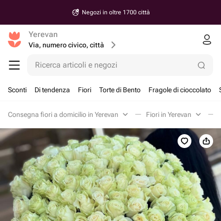
Negozi in oltre 1700 città
Yerevan
Via, numero civico, città
Ricerca articoli e negozi
Sconti
Di tendenza
Fiori
Torte di Bento
Fragole di cioccolato
Consegna fiori a domicilio in Yerevan
Fiori in Yerevan