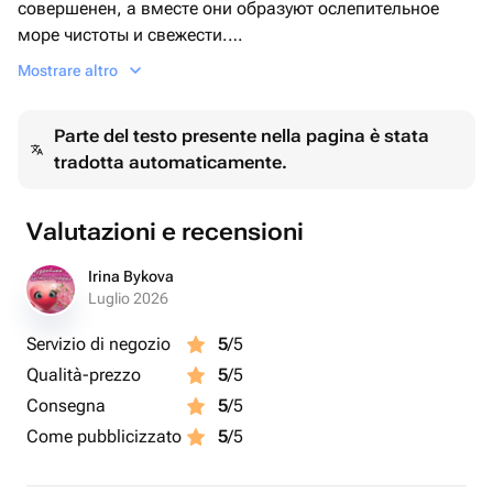
совершенен, а вместе они образуют ослепительное
море чистоты и свежести.
Белоснежные лепестки, нежно обрамленные зеленью,
Mostrare altro
словно погружены в таинственный туман раннего утра.
Атласная лента, обвивающая стебли, добавляет букету
Parte del testo presente nella pagina è stata
торжественности и подчеркивает его роскошный
tradotta automaticamente.
характер. Этот букет — не просто подарок, это знак
глубокого уважения и восхищения, способный
передать самые теплые чувства без слов. Он станет
Valutazioni e recensioni
идеальным сюрпризом для особенного человека или
важного события, где требуется особая изысканность.
Irina Bykova
Не Кения! Наши розы с крупным бутоном и ярким
Luglio 2026
запахом.
Servizio di negozio
5
/5
Qualità-prezzo
5
/5
Consegna
5
/5
Come pubblicizzato
5
/5