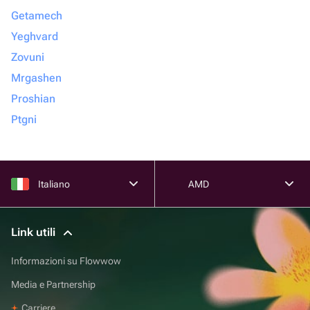
Getamech
Yeghvard
Zovuni
Mrgashen
Proshian
Ptgni
Italiano
AMD
Link utili
Informazioni su Flowwow
Media e Partnership
Carriere