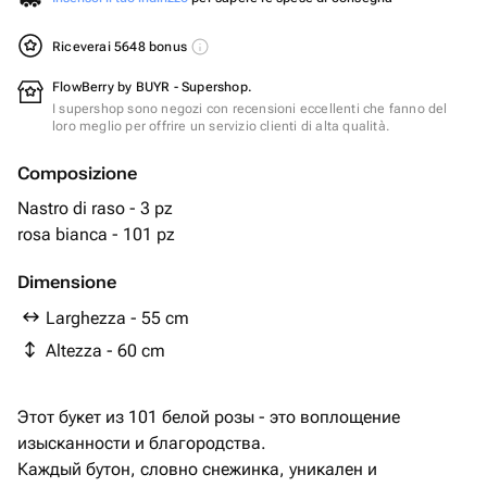
Riceverai 5648 bonus
FlowBerry by BUYR - Supershop.
I supershop sono negozi con recensioni eccellenti che fanno del
loro meglio per offrire un servizio clienti di alta qualità.
Composizione
Nastro di raso - 3 pz
rosa bianca - 101 pz
Dimensione
Larghezza - 55 cm
Altezza - 60 cm
Этот букет из 101 белой розы - это воплощение
изысканности и благородства.
Каждый бутон, словно снежинка, уникален и