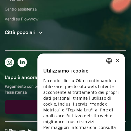
Centro assistenza
Vendi su Flowwow
Città popolari
×
Utilizziamo i cookie
RUSSIAN
L'app è ancora più comoda!
Facendo clic su OK o continuando a
ENGLISH
utilizzare questo sito web, l'utente
Pagamento con bonus, autoconsegna, comoda chat con
UKRAINIAN
acconsente al trattamento dei propri
l'assistenza
dati personali tramite l'utilizzo di
PORTUGUESE
cookie, inclusi i servizi "Yandex
Scarica l'app
Metrica" e "Top Mail.ru", al fine di
SPANISH
analizzare l'utilizzo del sito web e
migliorare i nostri servizi.
HUNGARIAN
Per maggiori informazioni, consulta
© Flowwow, inc