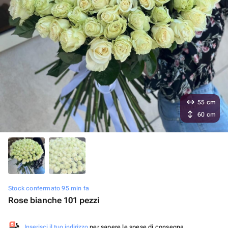
55 cm
60 cm
Stock confermato 95 min fa
Rose bianche 101 pezzi
Inserisci il tuo indirizzo
per sapere le spese di consegna