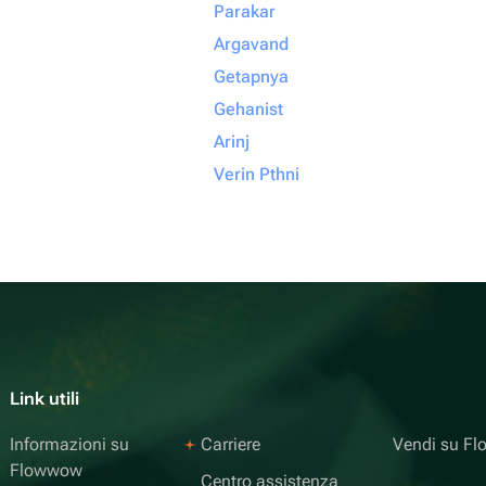
Parakar
Argavand
Getapnya
Gehanist
Arinj
Verin Pthni
Link utili
Informazioni su
Carriere
Vendi su F
Flowwow
Centro assistenza