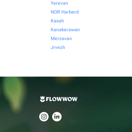
Yerevan
NOR Harberd
Kasah
Kanakerawan
Merzavan
Jrvezh