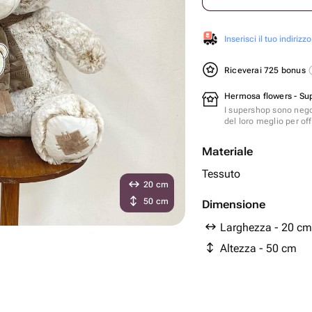
Inserisci il tuo indirizzo
Riceverai 725 bonus
Hermosa flowers - Su
I supershop sono nego
del loro meglio per offr
Materiale
Tessuto
20 cm
50 cm
Dimensione
Larghezza - 20 cm
Altezza - 50 cm