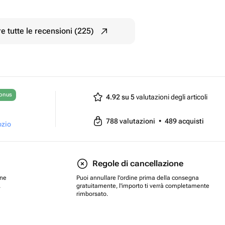
e tutte le recensioni (225)
bonus
4.92 su 5
valutazioni degli articoli
788
valutazioni
•
489
acquisti
ozio
Regole di cancellazione
one
Puoi annullare l'ordine prima della consegna
.
gratuitamente, l'importo ti verrà completamente
rimborsato.