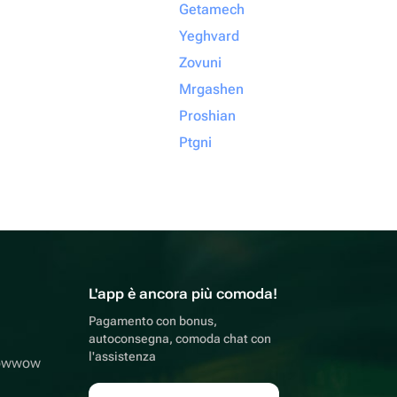
Getamech
Yeghvard
Zovuni
Mrgashen
Proshian
Ptgni
L'app è ancora più comoda!
Pagamento con bonus,
autoconsegna, comoda chat con
l'assistenza
lowwow