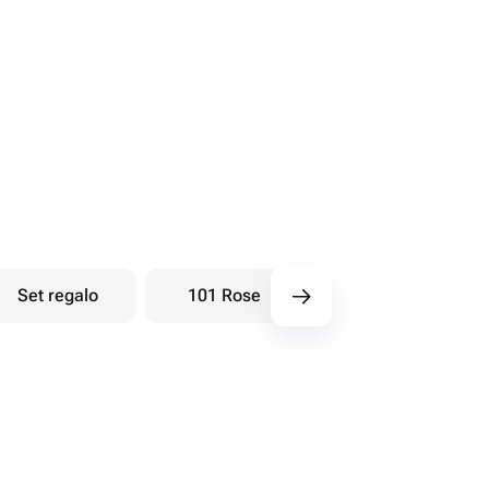
Set regalo
101 Rose
Bouquet di bacche