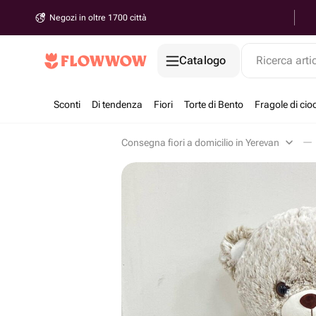
Negozi in oltre 1700 città
Catalogo
Ricerca arti
Sconti
Di tendenza
Fiori
Torte di Bento
Fragole di cio
Consegna fiori a domicilio in Yerevan