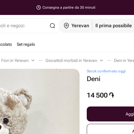
Consegna a partire da 30 minuti
coli e negozi
Yerevan
Il prima possibile
ccolato
Set regalo
Fiori in Yerevan
Giocattoli morbidi in Yerevan
Deni in Ye
Stock confermato oggi
Deni
14 500
֏
Aggi