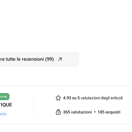
e tutte le recensioni (99)
bonus
4.93 su 5
valutazioni degli articoli
TIQUE
365
valutazioni
•
185
acquisti
ozio