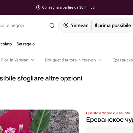
Consegna a partire da 30 minuti
coli e negozi
Yerevan
Il prima possibile
ccolato
Set regalo
Fiori in Yerevan
Bouquet d'autore in Yerevan
Ереванское
ibile sfogliare altre opzioni
Questo articolo è esaurito
Ереванское чу