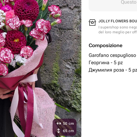
Questo 
JOLLY FLOWERS BOUT
I supershop sono nego
del loro meglio per offr
Composizione
Garofano cespuglioso 
Георгина - 5 pz
Джумилия роза - 5 p
50 cm
65 cm