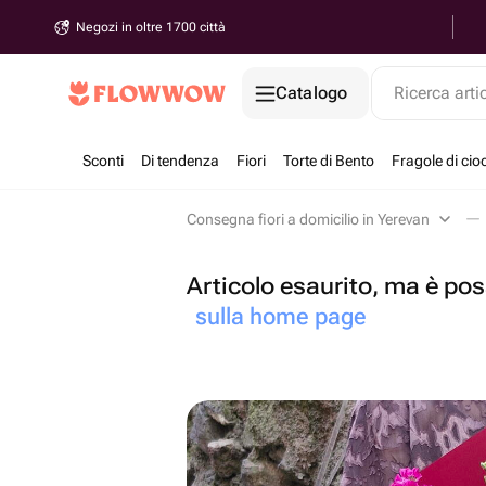
Negozi in oltre 1700 città
Catalogo
Ricerca arti
Sconti
Di tendenza
Fiori
Torte di Bento
Fragole di cio
Consegna fiori a domicilio in Yerevan
Articolo esaurito, ma è poss
sulla home page