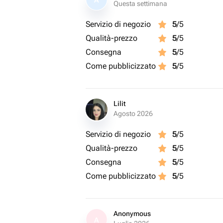
A
Questa settimana
Servizio di negozio
5
/5
Qualità-prezzo
5
/5
Consegna
5
/5
Come pubblicizzato
5
/5
Lilit
Agosto 2026
Servizio di negozio
5
/5
Qualità-prezzo
5
/5
Consegna
5
/5
Come pubblicizzato
5
/5
Anonymous
A