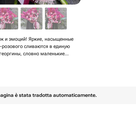
ок и эмоций! Яркие, насыщенные
о-розового сливаются в единую
еоргины, словно маленькие
ежные гвоздики и розы добавляют
вка в тон и воздушный бант из лент
оение. Букет Яркие эмоции станет
бит жизнь и не боится проявлять
 pagina è stata tradotta automaticamente.