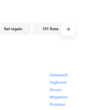
Set regalo
101 Rose
Bouquet di bacche
Getamech
Yeghvard
Zovuni
Mrgashen
Proshian