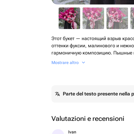
Этот букет — настоящий взрыв крас
оттенки фуксии, малинового и нежн
гармоничную композицию. Пышные г
солнышки, притягивают взгляд, а н
Mostrare altro
букету утонченности. Изящная упако
подчеркивают его праздничное настр
идеальным подарком для тех, кто лю
свои чувства!
Parte del testo presente nella
Valutazioni e recensioni
Ivan