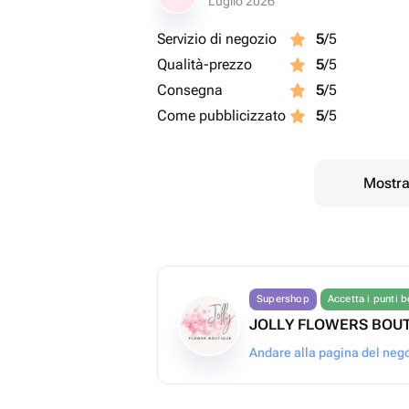
Luglio 2026
Servizio di negozio
5
/5
Qualità-prezzo
5
/5
Consegna
5
/5
Come pubblicizzato
5
/5
Mostrar
Supershop
Accetta i punti 
JOLLY FLOWERS BOU
Andare alla pagina del neg