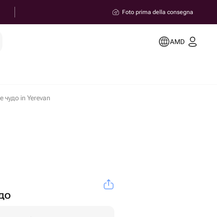
Foto prima della consegna
AMD
 чудо in Yerevan
до