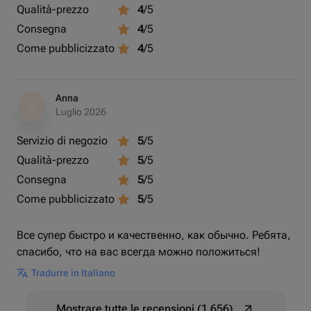
Qualità-prezzo
4
/5
Consegna
4
/5
Come pubblicizzato
4
/5
Anna
A
Luglio 2026
Servizio di negozio
5
/5
Qualità-prezzo
5
/5
Consegna
5
/5
Come pubblicizzato
5
/5
Все супер быстро и качественно, как обычно. Ребята,
спасибо, что на вас всегда можно положиться!
Tradurre in Italiano
Mostrare tutte le recensioni (1 656)