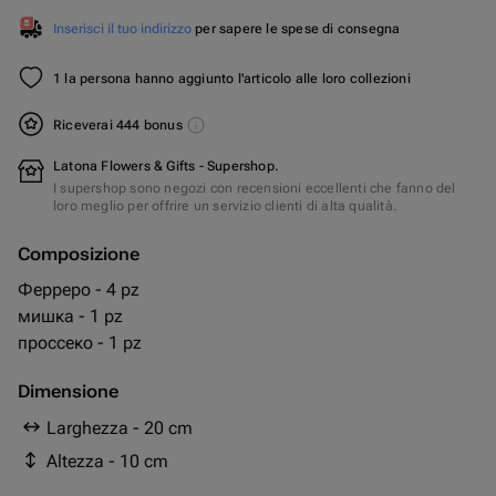
Inserisci il tuo indirizzo
per sapere le spese di consegna
1 la persona hanno aggiunto l'articolo alle loro collezioni
Riceverai 444 bonus
Latona Flowers & Gifts - Supershop.
I supershop sono negozi con recensioni eccellenti che fanno del
loro meglio per offrire un servizio clienti di alta qualità.
Composizione
Ферреро - 4 pz
мишка - 1 pz
проссеко - 1 pz
Dimensione
Larghezza - 20 cm
Altezza - 10 cm