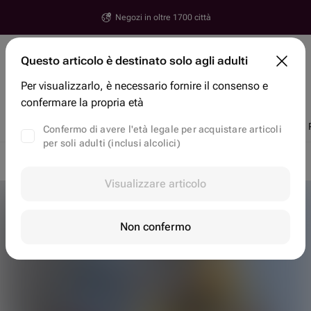
Negozi in oltre 1700 città
Yerevan
Questo articolo è destinato solo agli adulti
Via, numero civico, città
Per visualizzarlo, è necessario fornire il consenso e
Ricerca articoli e negozi
confermare la propria età
Sconti
Di tendenza
Fiori
Torte di Bento
Fragole di cioccolato
Confermo di avere l'età legale per acquistare articoli
per soli adulti (inclusi alcolici)
Consegna fiori a domicilio in Yerevan
Fiori in Yerevan
Visualizzare articolo
Non confermo