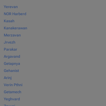
Yerevan
NOR Harberd
Kasah
Kanakerawan
Merzavan
Jrvezh
Parakar
Argavand
Getapnya
Gehanist
Arinj
Verin Pthni
Getamech
Yeghvard