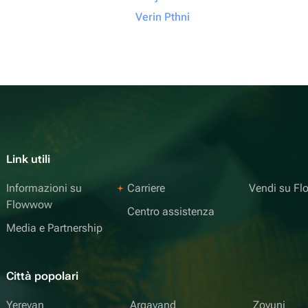
Verin Pthni
Link utili
Informazioni su
Carriere
Vendi su F
Flowwow
Centro assistenza
Media e Partnership
Città popolari
Yerevan
Argavand
Zovuni