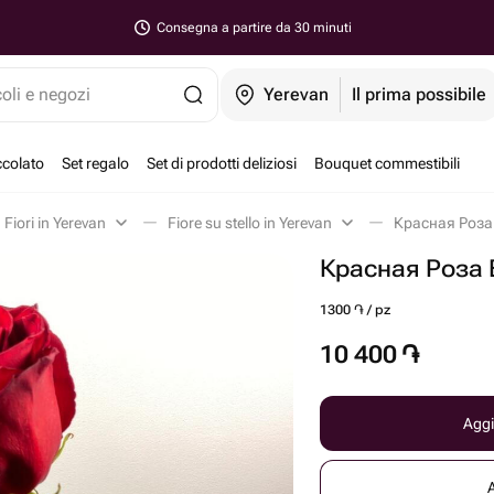
Consegna a partire da 30 minuti
coli e negozi
Yerevan
Il prima possibile
ccolato
Set regalo
Set di prodotti deliziosi
Bouquet commestibili
Fiori in Yerevan
Fiore su stello in Yerevan
Красная Роза 
Красная Роза E
1300 ֏ / pz
10 400
֏
Aggi