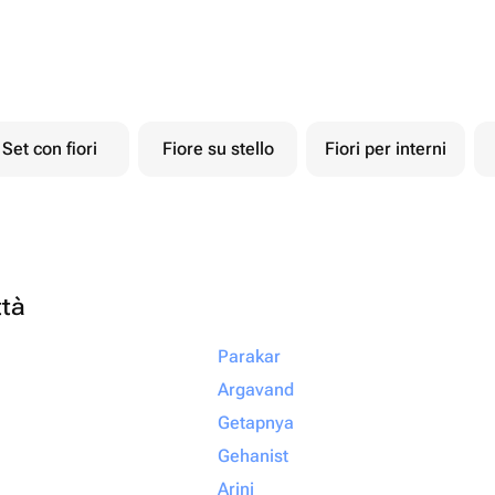
Set con fiori
Fiore su stello
Fiori per interni
ttà
Parakar
Argavand
Getapnya
Gehanist
Arinj