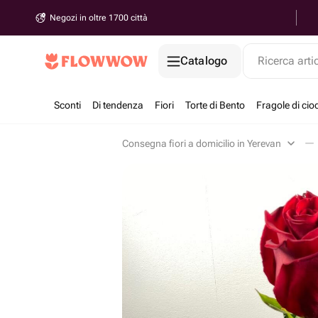
Negozi in oltre 1700 città
Catalogo
Ricerca arti
Sconti
Di tendenza
Fiori
Torte di Bento
Fragole di cio
Consegna fiori a domicilio in Yerevan