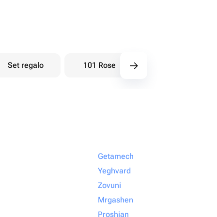
Set regalo
101 Rose
Bouquet di bacche
Getamech
Yeghvard
Zovuni
Mrgashen
Proshian