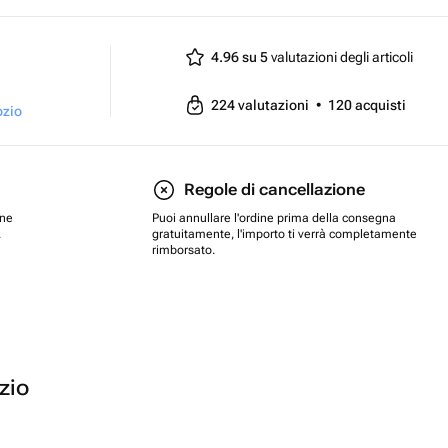
4.96 su 5
valutazioni degli articoli
224
valutazioni
•
120
acquisti
ozio
Regole di cancellazione
one
Puoi annullare l'ordine prima della consegna
.
gratuitamente, l'importo ti verrà completamente
rimborsato.
ozio