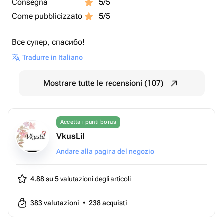
Consegna
5
/5
Come pubblicizzato
5
/5
Все супер, спасибо!
Tradurre in Italiano
Mostrare tutte le recensioni (107)
Accetta i punti bonus
VkusLil
Andare alla pagina del negozio
4.88 su 5
valutazioni degli articoli
383
valutazioni
•
238
acquisti