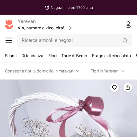
Negozi in oltre 1700 città
Yerevan
Via, numero civico, città
Ricerca articoli e negozi
Sconti
Di tendenza
Fiori
Torte di Bento
Fragole di cioccolato
Consegna fiori a domicilio in Yerevan
Fiori in Yerevan