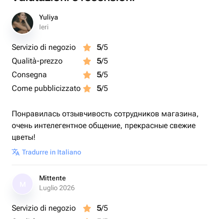
Yuliya
Ieri
Servizio di negozio
5
/5
Qualità-prezzo
5
/5
Consegna
5
/5
Come pubblicizzato
5
/5
Понравилась отзывчивость сотрудников магазина,
очень интелегентное общение, прекрасные свежие
цветы!
Tradurre in Italiano
Mittente
M
Luglio 2026
Servizio di negozio
5
/5