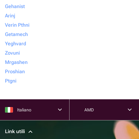
Gehanist
Arinj
Verin Pthni
Getamech
Yeghvard
Zovuni
Mrgashen
Proshian
Ptgni
Italiano
AMD
Link utili