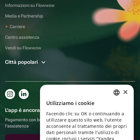
Informazioni su Flowwow
Media e Partnership
Carriere
Centro assistenza
Vendi su Flowwow
Città popolari
×
Utilizziamo i cookie
RUSSIAN
L'app è ancora più comoda!
Facendo clic su OK o continuando a
ENGLISH
utilizzare questo sito web, l'utente
Pagamento con bonus, autoconsegna, comoda chat con
UKRAINIAN
acconsente al trattamento dei propri
l'assistenza
dati personali tramite l'utilizzo di
PORTUGUESE
cookie, inclusi i servizi "Yandex