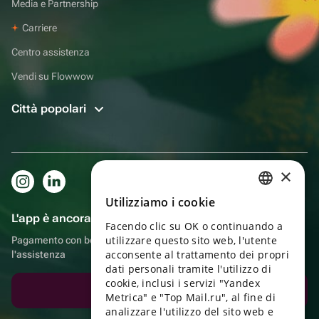
Media e Partnership
Carriere
Centro assistenza
Vendi su Flowwow
Città popolari
×
Utilizziamo i cookie
RUSSIAN
L'app è ancora più comoda!
Facendo clic su OK o continuando a
ENGLISH
utilizzare questo sito web, l'utente
Pagamento con bonus, autoconsegna, comoda chat con
UKRAINIAN
acconsente al trattamento dei propri
l'assistenza
dati personali tramite l'utilizzo di
PORTUGUESE
cookie, inclusi i servizi "Yandex
Scarica l'app
Metrica" e "Top Mail.ru", al fine di
SPANISH
analizzare l'utilizzo del sito web e