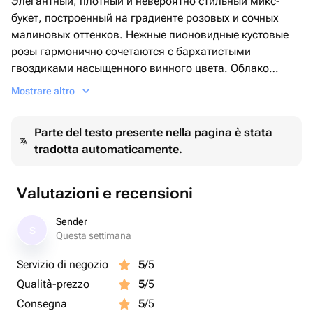
Элегантный, плотный и невероятно стильный микс-
букет, построенный на градиенте розовых и сочных
малиновых оттенков. Нежные пионовидные кустовые
розы гармонично сочетаются с бархатистыми
гвоздиками насыщенного винного цвета. Облако
белой гипсофилы и мелкие зеленые бутоны придают
Mostrare altro
букету праздничный объем и свежесть. Яркая малина в
оформлении подчеркивает дерзкий и одновременно
Parte del testo presente nella pagina è stata
благородный характер композиции.🩷
tradotta automaticamente.
Valutazioni e recensioni
Sender
S
Questa settimana
Servizio di negozio
5
/5
Qualità-prezzo
5
/5
Consegna
5
/5