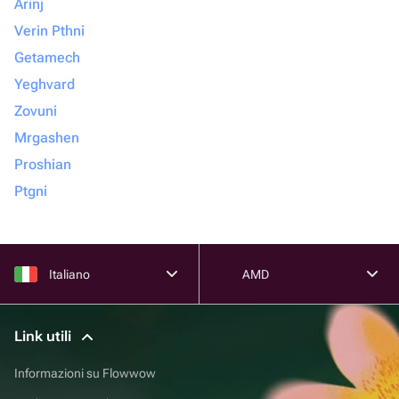
Arinj
Verin Pthni
Getamech
Yeghvard
Zovuni
Mrgashen
Proshian
Ptgni
Italiano
AMD
Link utili
Informazioni su Flowwow