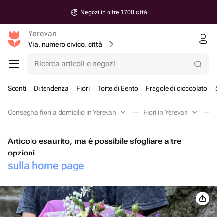
Negozi in oltre 1700 città
Yerevan
Via, numero civico, città
Ricerca articoli e negozi
Sconti
Di tendenza
Fiori
Torte di Bento
Fragole di cioccolato
Consegna fiori a domicilio in Yerevan
Fiori in Yerevan
Articolo esaurito, ma è possibile sfogliare altre
opzioni
sulla home page