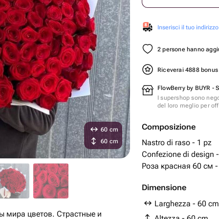
Inserisci il tuo indirizzo
2 persone hanno aggiu
Riceverai 4888 bonu
FlowBerry by BUYR - 
I supershop sono nego
del loro meglio per offr
Composizione
60 cm
60 cm
Nastro di raso - 1 pz
Confezione di design -
Роза красная 60 см -
Dimensione
Larghezza - 60 cm
ы мира цветов. Страстные и
Altezza - 60 cm