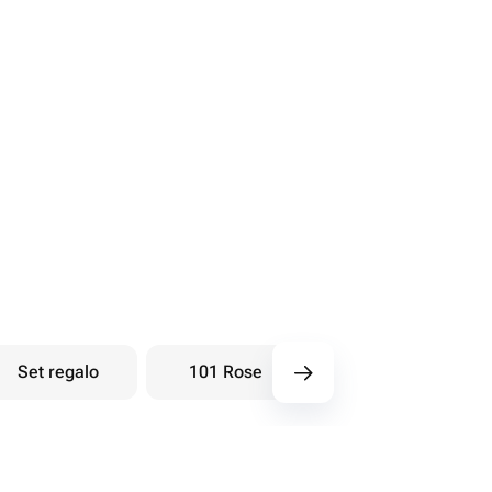
Set regalo
101 Rose
Bouquet di bacche