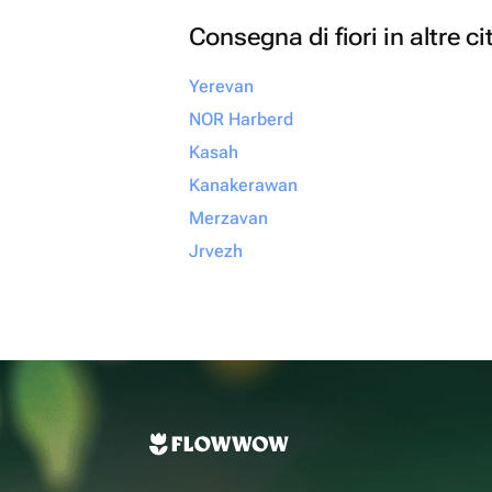
Consegna di fiori in altre ci
Yerevan
NOR Harberd
Kasah
Kanakerawan
Merzavan
Jrvezh