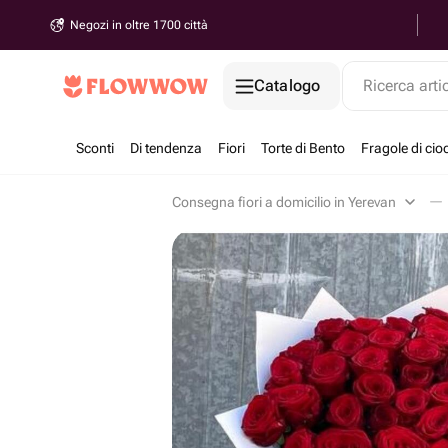
Negozi in oltre 1700 città
Catalogo
Ricerca arti
Sconti
Di tendenza
Fiori
Torte di Bento
Fragole di cio
Consegna fiori a domicilio in Yerevan