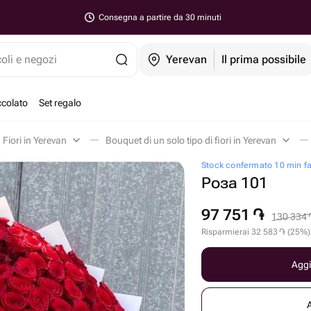
Consegna a partire da 30 minuti
coli e negozi
Yerevan
Il prima possibile
ccolato
Set regalo
Fiori in Yerevan
Bouquet di un solo tipo di fiori in Yerevan
Stock confermato 10 min f
Роза 101
97 751
֏
130 334
Risparmierai
32 583
֏
(
25
%
)
Aggi