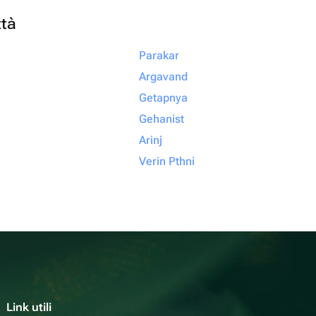
ttà
Parakar
Argavand
Getapnya
Gehanist
Arinj
Verin Pthni
Link utili