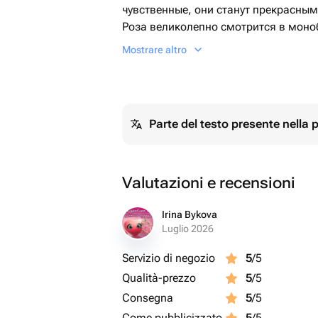
чувственные, они станут прекрасны
Роза великолепно смотрится в моноб
подарочных композициях. В ансамбл
Mostrare altro
букету роскоши.
На языке цветов красная роза говор
Parte del testo presente nella
Valutazioni e recensioni
Irina Bykova
Luglio 2026
Servizio di negozio
5
/5
Qualità-prezzo
5
/5
Consegna
5
/5
Come pubblicizzato
5
/5