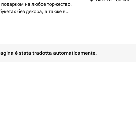
м подарком на любое торжество.
укетах без декора, а также в
е с другими цветами добавит
ит: «Я тебя люблю»
 pagina è stata tradotta automaticamente.