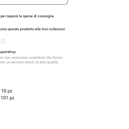
per sapere le spese di consegna
nto questo prodotto alle loro collezioni
s
Supershop.
zi con recensioni eccellenti che fanno
ire un servizio clienti di alta qualità.
 10 pz
 101 pz