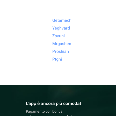
Getamech
Yeghvard
Zovuni
Mrgashen
Proshian
Ptgni
L'app è ancora più comoda!
Pagamento con bonus,