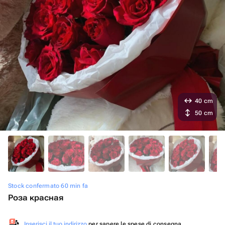
40 cm
50 cm
Stock confermato 60 min fa
Роза красная
Inserisci il tuo indirizzo
per sapere le spese di consegna