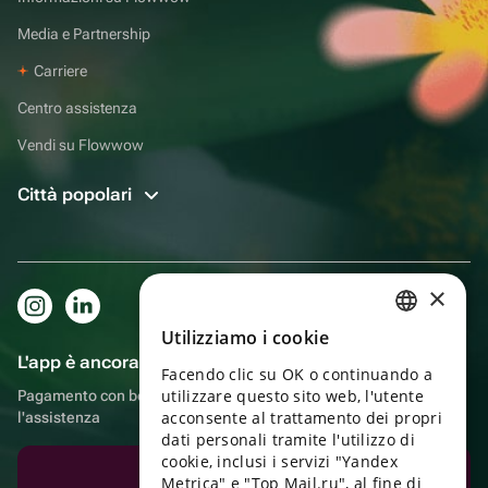
Media e Partnership
Carriere
Centro assistenza
Vendi su Flowwow
Città popolari
×
Utilizziamo i cookie
RUSSIAN
L'app è ancora più comoda!
Facendo clic su OK o continuando a
ENGLISH
utilizzare questo sito web, l'utente
Pagamento con bonus, autoconsegna, comoda chat con
UKRAINIAN
acconsente al trattamento dei propri
l'assistenza
dati personali tramite l'utilizzo di
PORTUGUESE
cookie, inclusi i servizi "Yandex
Scarica l'app
Metrica" e "Top Mail.ru", al fine di