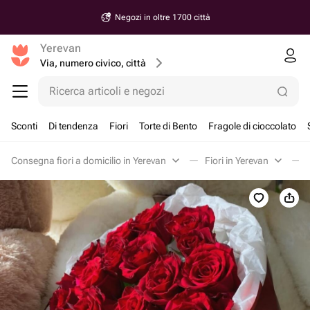
Negozi in oltre 1700 città
Yerevan
Via, numero civico, città
Ricerca articoli e negozi
Sconti
Di tendenza
Fiori
Torte di Bento
Fragole di cioccolato
Consegna fiori a domicilio in Yerevan
Fiori in Yerevan