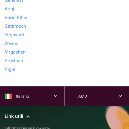
Gehanist
Arinj
Verin Pthni
Getamech
Yeghvard
Zovuni
Mrgashen
Proshian
Ptgni
Italiano
AMD
Link utili
Informazioni su Flowwow