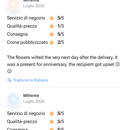
Mittente
M
Luglio 2026
Servizio di negozio
5
/5
Qualità-prezzo
1
/5
Consegna
5
/5
Come pubblicizzato
2
/5
The flowers wilted the very next day after the delivery. It
was a present for anniversary, the recipient got upset 😕
😕
Tradurre in Italiano
Mittente
M
Luglio 2026
Servizio di negozio
5
/5
Qualità-prezzo
5
/5
Consegna
5
/5