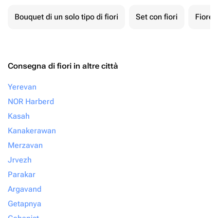
Bouquet di un solo tipo di fiori
Set con fiori
Fiore 
Consegna di fiori in altre città
Yerevan
NOR Harberd
Kasah
Kanakerawan
Merzavan
Jrvezh
Parakar
Argavand
Getapnya