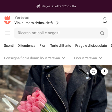
Negozi in oltre 1700 città
Yerevan
Via, numero civico, città
Ricerca articoli e negozi
Sconti
Di tendenza
Fiori
Torte di Bento
Fragole di cioccolato
Consegna fiori a domicilio in Yerevan
Fiori in Yerevan