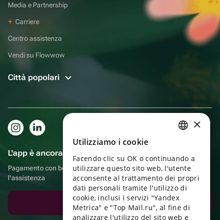
Media e Partnership
Carriere
Centro assistenza
Vendi su Flowwow
Città popolari
×
Utilizziamo i cookie
RUSSIAN
L'app è ancora più comoda!
Facendo clic su OK o continuando a
ENGLISH
utilizzare questo sito web, l'utente
Pagamento con bonus, autoconsegna, comoda chat con
UKRAINIAN
acconsente al trattamento dei propri
l'assistenza
dati personali tramite l'utilizzo di
PORTUGUESE
cookie, inclusi i servizi "Yandex
Scarica l'app
Metrica" e "Top Mail.ru", al fine di
SPANISH
analizzare l'utilizzo del sito web e