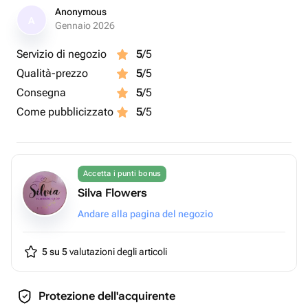
Anonymous
A
Gennaio 2026
Servizio di negozio
5
/5
Qualità-prezzo
5
/5
Consegna
5
/5
Come pubblicizzato
5
/5
Accetta i punti bonus
Silva Flowers
Andare alla pagina del negozio
5 su 5
valutazioni degli articoli
Protezione dell'acquirente