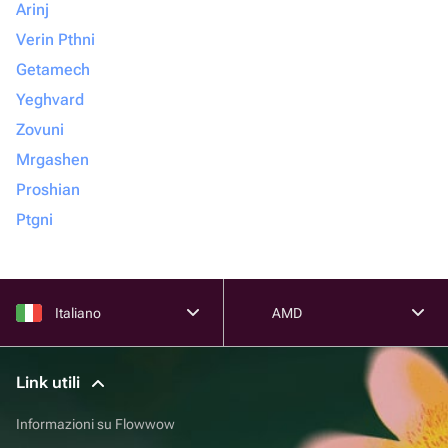
Arinj
Verin Pthni
Getamech
Yeghvard
Zovuni
Mrgashen
Proshian
Ptgni
Italiano
AMD
Link utili
Informazioni su Flowwow