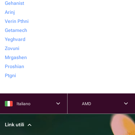
Gehanist
Arinj
Verin Pthni
Getamech
Yeghvard
Zovuni
Mrgashen
Proshian
Ptgni
Italiano
AMD
Link utili