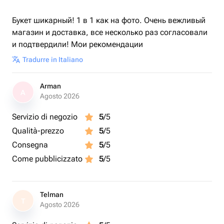
Букет шикарный! 1 в 1 как на фото. Очень вежливый
магазин и доставка, все несколько раз согласовали
и подтвердили! Мои рекомендации
Tradurre in Italiano
Arman
A
Agosto 2026
Servizio di negozio
5
/5
Qualità-prezzo
5
/5
Consegna
5
/5
Come pubblicizzato
5
/5
Telman
T
Agosto 2026