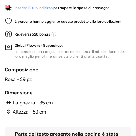
Inserisci il tuo indirizzo
per sapere le spese di consegna
2 persone hanno aggiunto questo prodotto alle loro collezioni
Riceverai 620 bonus
Global Flowers - Supershop.
I supershop sono negozi con recensioni eccellenti che fanno del
loro meglio per offrire un servizio clienti di alta qualità.
Composizione
Rosa - 29 pz
Dimensione
Larghezza - 35 cm
Altezza - 50 cm
Parte del testo presente nella pagina è stata