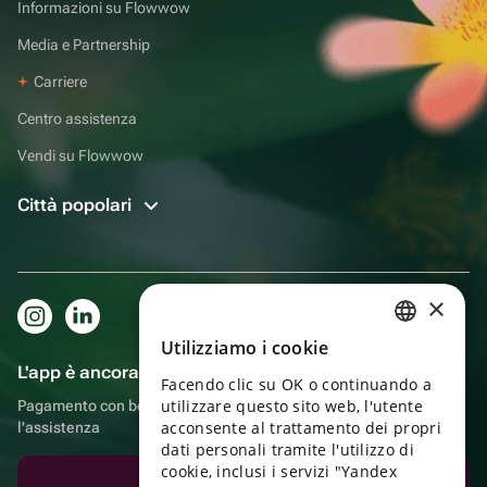
Informazioni su Flowwow
Media e Partnership
Carriere
Centro assistenza
Vendi su Flowwow
Città popolari
×
Utilizziamo i cookie
RUSSIAN
L'app è ancora più comoda!
Facendo clic su OK o continuando a
ENGLISH
utilizzare questo sito web, l'utente
Pagamento con bonus, autoconsegna, comoda chat con
UKRAINIAN
acconsente al trattamento dei propri
l'assistenza
dati personali tramite l'utilizzo di
PORTUGUESE
cookie, inclusi i servizi "Yandex
Scarica l'app