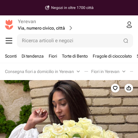
Negozi in oltre 1700 città
Yerevan
Via, numero civico, città
Ricerca articoli e negozi
Sconti
Di tendenza
Fiori
Torte di Bento
Fragole di cioccolato
Consegna fiori a domicilio in Yerevan
Fiori in Yerevan