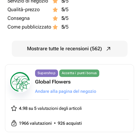
Servizio di negozio
5
/5
Qualità-prezzo
5
/5
Consegna
5
/5
Come pubblicizzato
5
/5
Mostrare tutte le recensioni (562)
Supershop
Accetta i punti bonus
Global Flowers
Andare alla pagina del negozio
4.98 su 5
valutazioni degli articoli
1966
valutazioni
•
926
acquisti