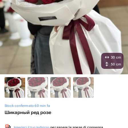
30 cm
50 cm
Stock confermato 60 min fa
Шикарный ред розе
Inserisci il tuo indirizzo
per sapere le spese di consegna