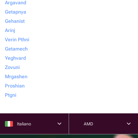
Argavand
Getapnya
Gehanist
Arinj
Verin Pthni
Getamech
Yeghvard
Zovuni
Mrgashen
Proshian
Ptgni
Italiano
AMD