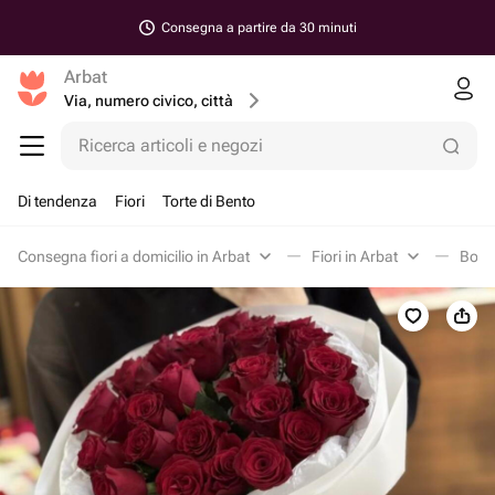
Consegna a partire da 30 minuti
Arbat
Via, numero civico, città
Ricerca articoli e negozi
Di tendenza
Fiori
Torte di Bento
Consegna fiori a domicilio in Arbat
Fiori in Arbat
Bouqu