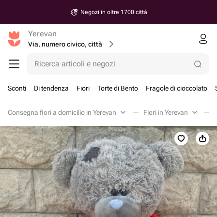
Negozi in oltre 1700 città
Yerevan
Via, numero civico, città
Ricerca articoli e negozi
Sconti
Di tendenza
Fiori
Torte di Bento
Fragole di cioccolato
Consegna fiori a domicilio in Yerevan
Fiori in Yerevan