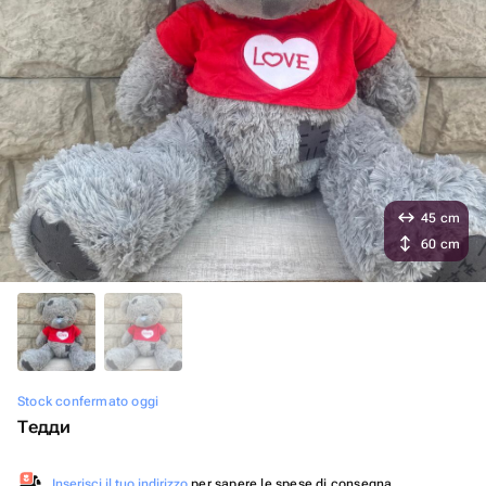
45 cm
60 cm
Stock confermato oggi
Тедди
Inserisci il tuo indirizzo
per sapere le spese di consegna