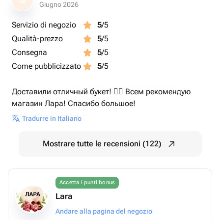
M
Giugno 2026
Servizio di negozio
5
/5
Qualità-prezzo
5
/5
Consegna
5
/5
Come pubblicizzato
5
/5
Доставили отличный букет! 👍🏻 Всем рекомендую
магазин Лара! Спасибо большое!
Tradurre in Italiano
Mostrare tutte le recensioni (122)
Accetta i punti bonus
Lara
Andare alla pagina del negozio