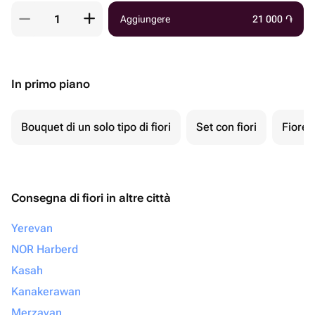
Aggiungere
21 000
֏
In primo piano
Bouquet di un solo tipo di fiori
Set con fiori
Fiore 
Consegna di fiori in altre città
Yerevan
NOR Harberd
Kasah
Kanakerawan
Merzavan