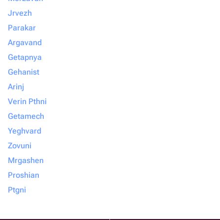
Jrvezh
Parakar
Argavand
Getapnya
Gehanist
Arinj
Verin Pthni
Getamech
Yeghvard
Zovuni
Mrgashen
Proshian
Ptgni