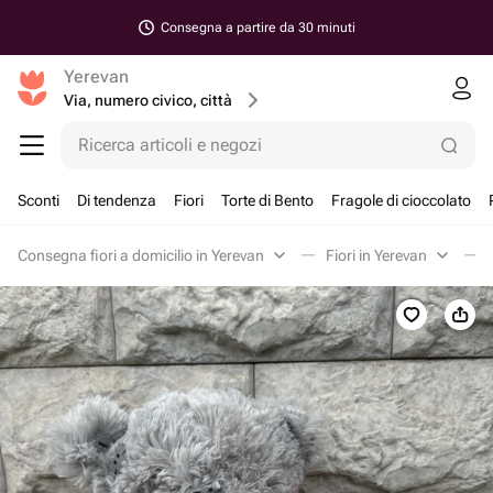
Consegna a partire da 30 minuti
Yerevan
Via, numero civico, città
Ricerca articoli e negozi
Sconti
Di tendenza
Fiori
Torte di Bento
Fragole di cioccolato
Consegna fiori a domicilio in Yerevan
Fiori in Yerevan