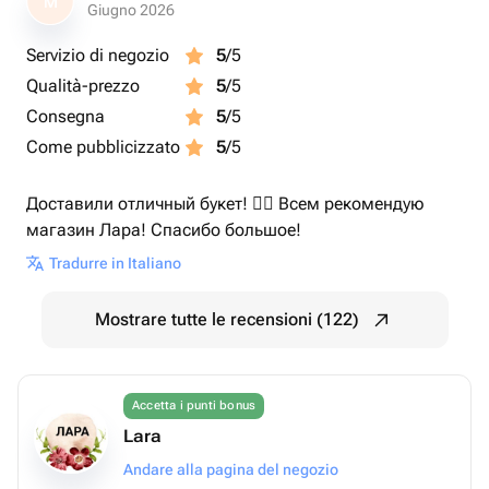
M
Giugno 2026
Servizio di negozio
5
/5
Qualità-prezzo
5
/5
Consegna
5
/5
Come pubblicizzato
5
/5
Доставили отличный букет! 👍🏻 Всем рекомендую
магазин Лара! Спасибо большое!
Tradurre in Italiano
Mostrare tutte le recensioni (122)
Accetta i punti bonus
Lara
Andare alla pagina del negozio