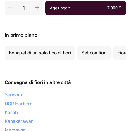
Aggiungere
7 000
֏
In primo piano
Bouquet di un solo tipo di fiori
Set con fiori
Fiore 
Consegna di fiori in altre città
Yerevan
NOR Harberd
Kasah
Kanakerawan
Merzavan