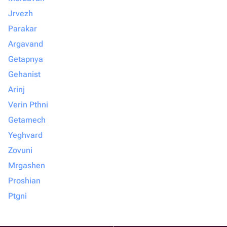
Jrvezh
Parakar
Argavand
Getapnya
Gehanist
Arinj
Verin Pthni
Getamech
Yeghvard
Zovuni
Mrgashen
Proshian
Ptgni