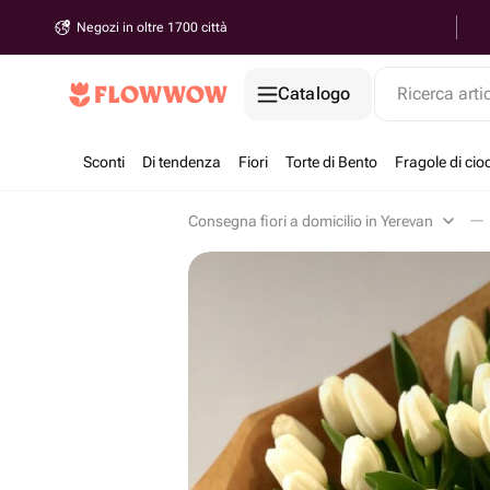
Negozi in oltre 1700 città
Catalogo
Ricerca arti
Sconti
Di tendenza
Fiori
Torte di Bento
Fragole di cio
Consegna fiori a domicilio in Yerevan