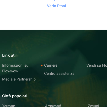
Verin Pthni
Link utili
Informazioni su
Carriere
Vendi su F
Flowwow
Centro assistenza
Media e Partnership
Città popolari
Yerevan
Argavand
Zovuni