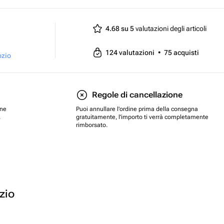
4.68 su 5
valutazioni degli articoli
124
valutazioni
•
75
acquisti
ozio
Regole di cancellazione
one
Puoi annullare l'ordine prima della consegna
.
gratuitamente, l'importo ti verrà completamente
rimborsato.
ozio