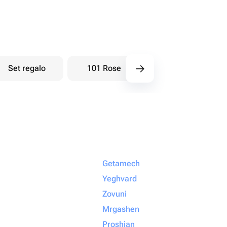
Set regalo
101 Rose
Bouquet di bacche
Getamech
Yeghvard
Zovuni
Mrgashen
Proshian