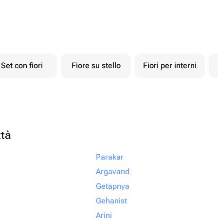
Set con fiori
Fiore su stello
Fiori per interni
ttà
Parakar
Argavand
Getapnya
Gehanist
Arinj