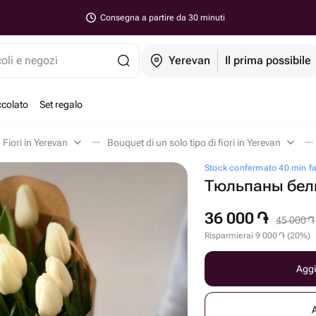
Consegna a partire da 30 minuti
coli e negozi
Yerevan
Il prima possibile
ccolato
Set regalo
Fiori in Yerevan
Bouquet di un solo tipo di fiori in Yerevan
Stock confermato 40 min f
Тюльпаны бел
36 000
֏
45 000
֏
Risparmierai
9 000
֏
(
20
%
)
Aggi