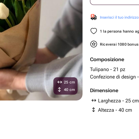
Inserisci il tuo indirizzo
1 la persona hanno aggi
Riceverai 1080 bonu
Composizione
Tulipano - 21 pz
Confezione di design -
25 cm
40 cm
Dimensione
Larghezza - 25 cm
Altezza - 40 cm