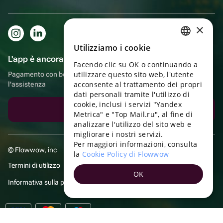
×
Utilizziamo i cookie
RUSSIAN
L'app è ancora più comoda!
Facendo clic su OK o continuando a
ENGLISH
utilizzare questo sito web, l'utente
Pagamento con bonus, autoconsegna, comoda chat con
UKRAINIAN
acconsente al trattamento dei propri
l'assistenza
dati personali tramite l'utilizzo di
PORTUGUESE
cookie, inclusi i servizi "Yandex
Scarica l'app
Metrica" e "Top Mail.ru", al fine di
SPANISH
analizzare l'utilizzo del sito web e
migliorare i nostri servizi.
HUNGARIAN
Per maggiori informazioni, consulta
© Flowwow, inc
ITALIAN
la
Cookie Policy di Flowwow
Termini di utilizzo
FRENCH
OK
Informativa sulla privacy
TURKISH
GERMAN
POLISH