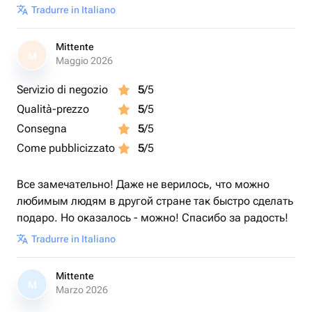
Tradurre in Italiano
Mittente
M
Maggio 2026
Servizio di negozio
5
/5
Qualità-prezzo
5
/5
Consegna
5
/5
Come pubblicizzato
5
/5
Все замечательно! Даже не верилось, что можно
любимым людям в другой стране так быстро сделать
подаро. Но оказалось - можно! Спасибо за радость!
Tradurre in Italiano
Mittente
M
Marzo 2026