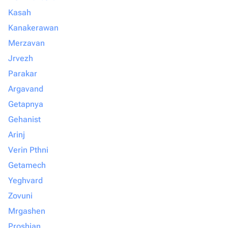
Kasah
Kanakerawan
Merzavan
Jrvezh
Parakar
Argavand
Getapnya
Gehanist
Arinj
Verin Pthni
Getamech
Yeghvard
Zovuni
Mrgashen
Proshian