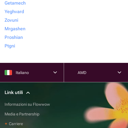
Getamech
Yeghvard
Zovuni
Mrgashen
Proshian
Ptgni
Italiano
AMD
Link utili
Informazioni su Flowwow
Media e Partnership
Carriere