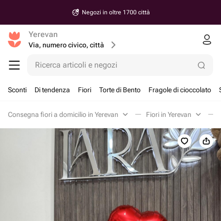
Negozi in oltre 1700 città
Yerevan
Via, numero civico, città
Ricerca articoli e negozi
Sconti
Di tendenza
Fiori
Torte di Bento
Fragole di cioccolato
Consegna fiori a domicilio in Yerevan
Fiori in Yerevan