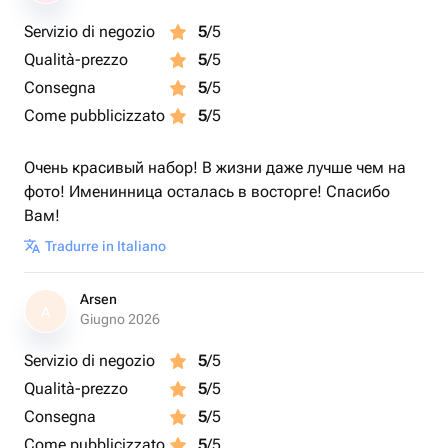
Servizio di negozio
5
/5
Qualità-prezzo
5
/5
Consegna
5
/5
Come pubblicizzato
5
/5
Очень красивый набор! В жизни даже лучше чем на
фото! Именинница осталась в восторге! Спасибо
Вам!
Tradurre in Italiano
Arsen
A
Giugno 2026
Servizio di negozio
5
/5
Qualità-prezzo
5
/5
Consegna
5
/5
Come pubblicizzato
5
/5