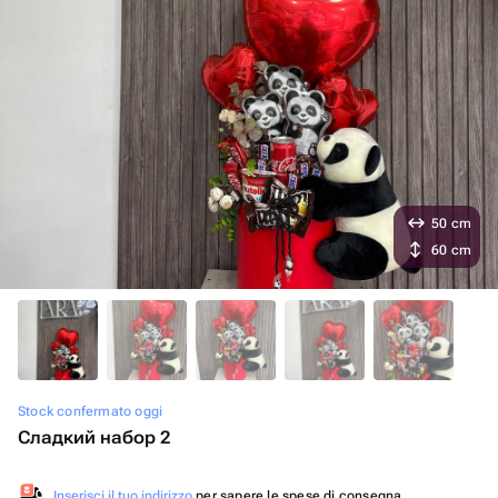
50 cm
60 cm
Stock confermato oggi
Сладкий набор 2
Inserisci il tuo indirizzo
per sapere le spese di consegna