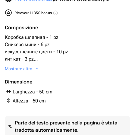
Riceverai 1350 bonus
Composizione
Коробка шляпная - 1 pz
Сникерс мини - 6 pz
искусственные цветы - 10 pz
кит кат - 3 pz
нутелла го - 1 pz
Mostrare altro
панда игрушка - 1 pz
мэмэмденс - 2 pz
Dimensione
кока кола - 1 pz
Larghezza - 50 cm
панда драже конфеты - 3 pz
Altezza - 60 cm
шары фольговые - 3 pz
Parte del testo presente nella pagina è stata
tradotta automaticamente.