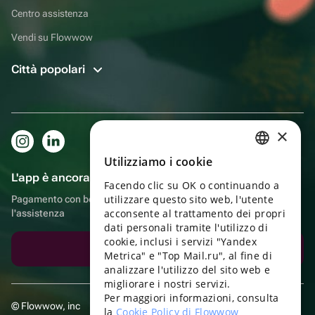
Centro assistenza
Vendi su Flowwow
Città popolari
×
Utilizziamo i cookie
RUSSIAN
L'app è ancora più comoda!
Facendo clic su OK o continuando a
ENGLISH
utilizzare questo sito web, l'utente
Pagamento con bonus, autoconsegna, comoda chat con
UKRAINIAN
acconsente al trattamento dei propri
l'assistenza
dati personali tramite l'utilizzo di
PORTUGUESE
cookie, inclusi i servizi "Yandex
Scarica l'app
Metrica" e "Top Mail.ru", al fine di
SPANISH
analizzare l'utilizzo del sito web e
migliorare i nostri servizi.
HUNGARIAN
Per maggiori informazioni, consulta
© Flowwow, inc
ITALIAN
la
Cookie Policy di Flowwow