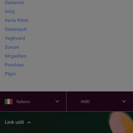
Gehanist
Arinj
Verin Pthni
Getamech
Yeghvard
Zovuni
Mrgashen
Proshian
Ptgni
Italiano
AMD
Link utili