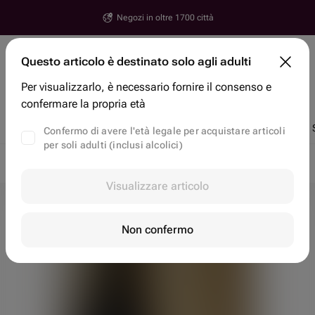
Negozi in oltre 1700 città
Yerevan
Questo articolo è destinato solo agli adulti
Via, numero civico, città
Per visualizzarlo, è necessario fornire il consenso e
Ricerca articoli e negozi
confermare la propria età
Sconti
Di tendenza
Fiori
Torte di Bento
Fragole di cioccolato
Confermo di avere l'età legale per acquistare articoli
per soli adulti (inclusi alcolici)
Consegna fiori a domicilio in Yerevan
Fiori in Yerevan
Visualizzare articolo
Non confermo