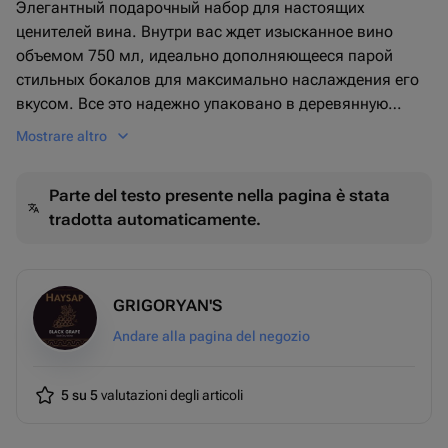
Элегантный подарочный набор для настоящих
ценителей вина. Внутри вас ждет изысканное вино
объемом 750 мл, идеально дополняющееся парой
стильных бокалов для максимально наслаждения его
вкусом. Все это надежно упаковано в деревянную
коробку, которая обеспечит безопасность контента и
Mostrare altro
придаст вашему подарку неповторимый шарм.
Parte del testo presente nella pagina è stata
tradotta automaticamente.
GRIGORYAN'S
Andare alla pagina del negozio
5 su 5
valutazioni degli articoli