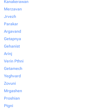
Kanakerawan
Merzavan
Jrvezh
Parakar
Argavand
Getapnya
Gehanist
Arinj
Verin Pthni
Getamech
Yeghvard
Zovuni
Mrgashen
Proshian
Ptgni