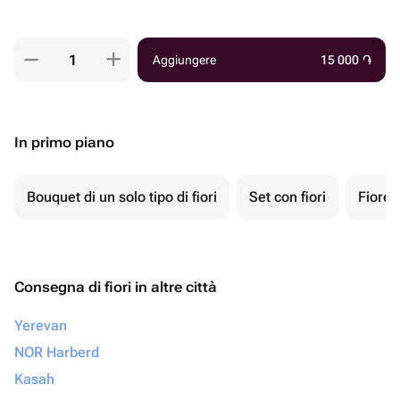
Aggiungere
15 000
֏
In primo piano
Bouquet di un solo tipo di fiori
Set con fiori
Fiore 
Consegna di fiori in altre città
Yerevan
NOR Harberd
Kasah