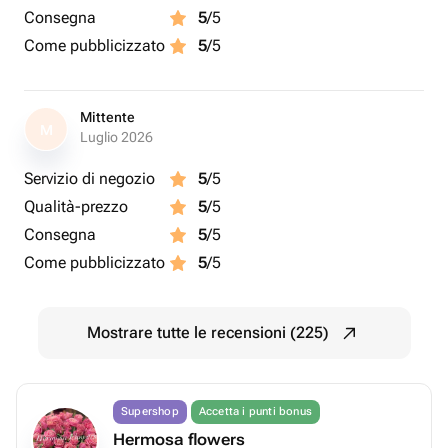
Consegna
5
/5
Come pubblicizzato
5
/5
Mittente
M
Luglio 2026
Servizio di negozio
5
/5
Qualità-prezzo
5
/5
Consegna
5
/5
Come pubblicizzato
5
/5
Mostrare tutte le recensioni (225)
Supershop
Accetta i punti bonus
Hermosa flowers