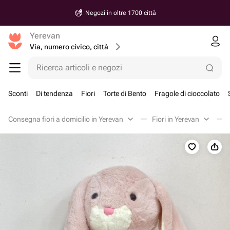
Negozi in oltre 1700 città
Yerevan
Via, numero civico, città
Ricerca articoli e negozi
Sconti
Di tendenza
Fiori
Torte di Bento
Fragole di cioccolato
Consegna fiori a domicilio in Yerevan
Fiori in Yerevan