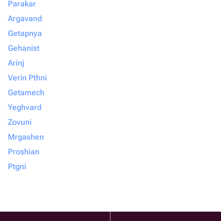
Parakar
Argavand
Getapnya
Gehanist
Arinj
Verin Pthni
Getamech
Yeghvard
Zovuni
Mrgashen
Proshian
Ptgni