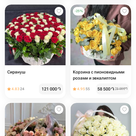
-
25
%
Сирануш
Корзина с пионовидными
розами и эвкалиптом
121 000
֏
58 500
֏
4.83
24
4.95
55
78 000
֏