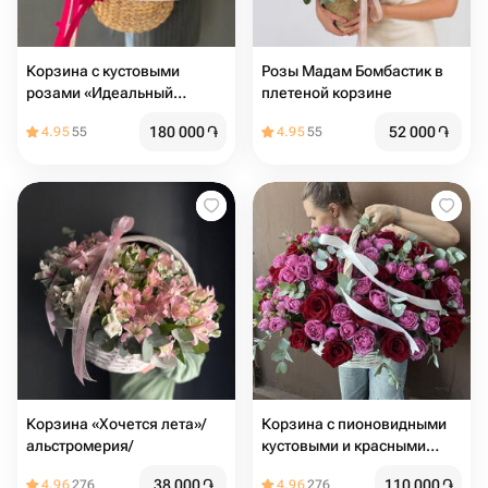
Корзина с кустовыми
Розы Мадам Бомбастик в
розами «Идеальный
плетеной корзине
подарок»
180 000
֏
52 000
֏
4.95
55
4.95
55
Корзина «Хочется лета»/
Корзина с пионовидными
альстромерия/
кустовыми и красными
розами
38 000
֏
110 000
֏
4.96
276
4.96
276