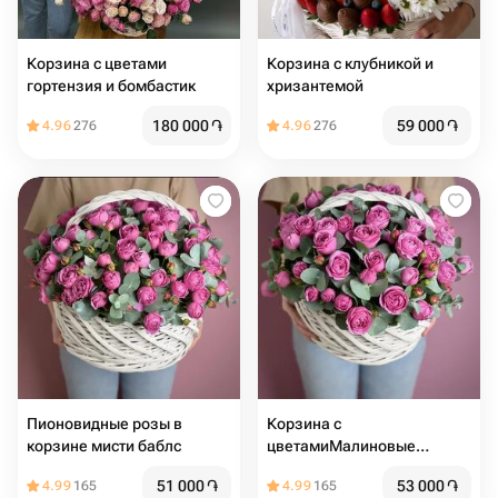
Корзина с цветами
Корзина с клубникой и
гортензия и бомбастик
хризантемой
180 000
֏
59 000
֏
4.96
276
4.96
276
Пионовидные розы в
Корзина с
корзине мисти баблс
цветамиМалиновые
кустовые пионовидные
51 000
֏
53 000
֏
4.99
165
4.99
165
розы в корзине