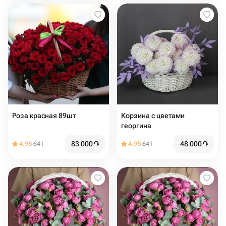
Роза красная 89шт
Корзина с цветами
георгина
83 000
֏
48 000
֏
4.95
641
4.95
641