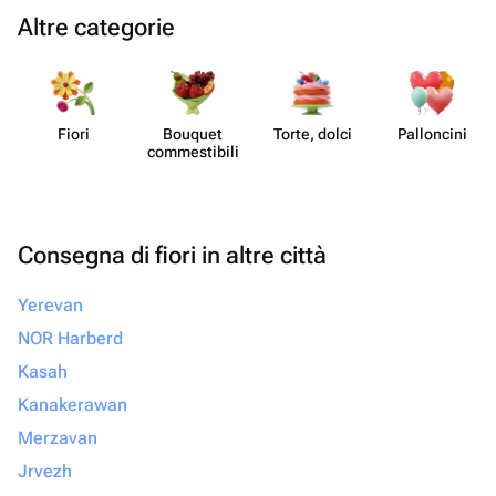
Altre categorie
Fiori
Bouquet
Torte, dolci
Pall​oncini
commes​tibili
Consegna di fiori in altre città
Yerevan
NOR Harberd
Kasah
Kanakerawan
Merzavan
Jrvezh