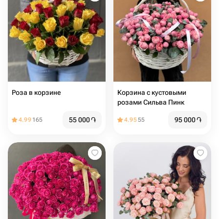
Роза в корзине
Корзина с кустовыми
розами Сильва Пинк
55 000
֏
95 000
֏
4.99
165
4.95
55