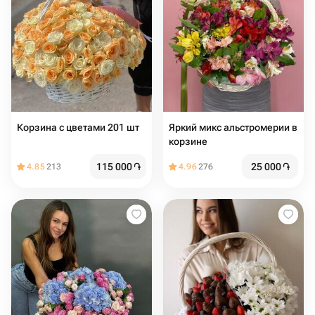
Корзина с цветами 201 шт
Яркий микс альстромерии в
корзине
115 000
֏
25 000
֏
4.85
213
4.96
276