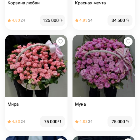
Корзина любви
Красная мечта
125 000
֏
34 500
֏
4.83
24
4.83
24
Мира
Муна
75 000
֏
75 000
֏
4.83
24
4.83
24