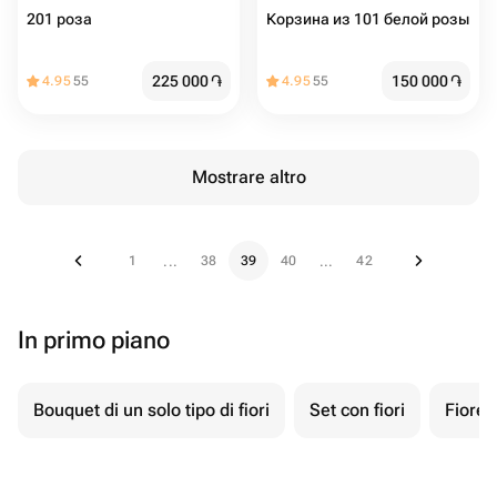
Корзина из 101 белой розы
225 000
֏
150 000
֏
4.95
55
4.95
55
Mostrare altro
1
38
39
40
42
...
...
In primo piano
Bouquet di un solo tipo di fiori
Set con fiori
Fiore 