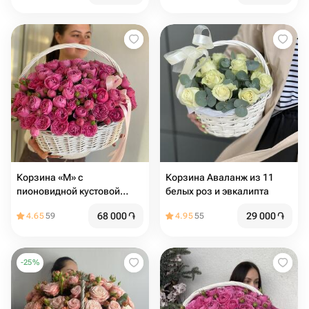
Корзина «M» с
Корзина Аваланж из 11
пионовидной кустовой
белых роз и эвкалипта
розой
68 000
֏
29 000
֏
4.65
59
4.95
55
-
25
%