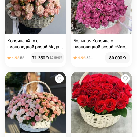
Корзина «XL» c
Большая Корзина с
пионовидной розой Мадам
пионовидной розой «Мисти
бомбастик
баблз»
71 250
֏
80 000
֏
4.95
55
95 000
֏
4.96
224