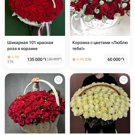
Шикарная 101 красная
Корзина с цветами «Люблю
роза в корзине
тебя!»
4.96
135 000
֏
60 000
֏
180 000
֏
4.96
276
276