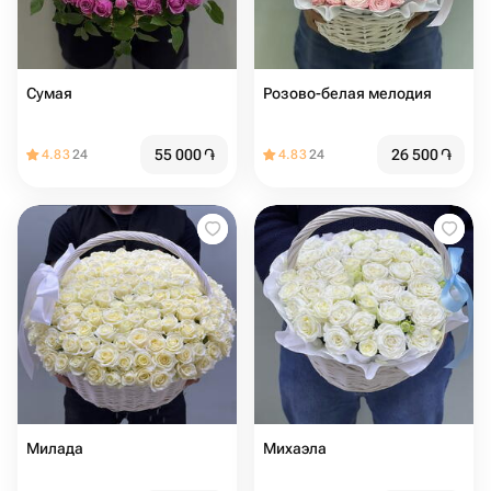
Сумая
Розово-белая мелодия
55 000
֏
26 500
֏
4.83
24
4.83
24
Милада
Михаэла