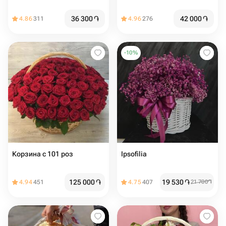
36 300
֏
42 000
֏
4.86
311
4.96
276
-
10
%
Корзина с 101 роз
Ipsofilia
125 000
֏
19 530
֏
4.94
451
4.75
407
21 700
֏