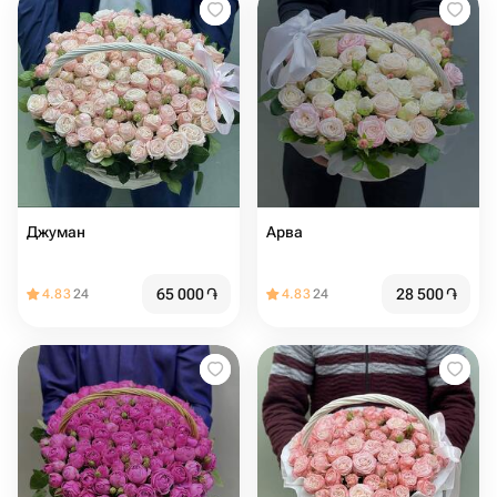
Джуман
Арва
65 000
֏
28 500
֏
4.83
24
4.83
24