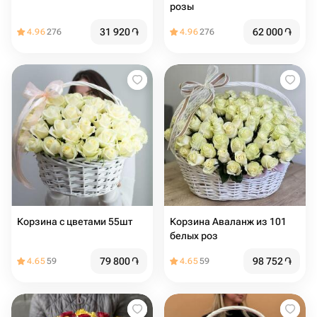
розы
31 920
֏
62 000
֏
4.96
276
4.96
276
Корзина с цветами 55шт
Корзина Аваланж из 101
белых роз
79 800
֏
98 752
֏
4.65
59
4.65
59