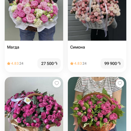
Магда
Симона
27 500
֏
99 900
֏
4.83
24
4.83
24