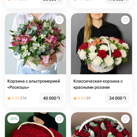
Корзина с альстромерией
Классическая корзина с
«Роскошь»
красными розами
40 000
֏
34 000
֏
4.96
276
4.65
59
-
25
%