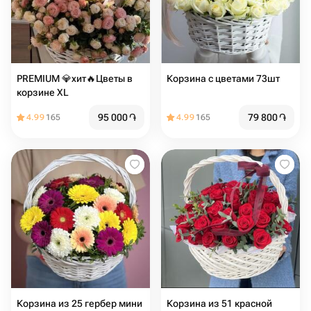
PREMIUM 💎хит🔥Цветы в
Корзина с цветами 73шт
корзине XL
95 000
֏
79 800
֏
4.99
165
4.99
165
Корзина из 25 гербер мини
Корзина из 51 красной