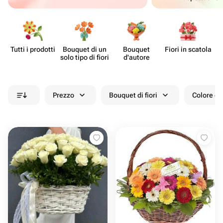
Tutti i prodotti
Bouquet di un
Bouquet
Fiori in scatola
Ce
solo tipo di fiori
d'autore
Prezzo
Bouquet di fiori
Colore de