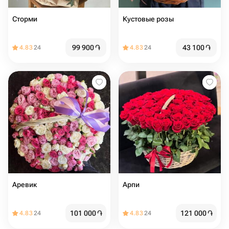
Сторми
Кустовые розы
99 900
֏
43 100
֏
4.83
24
4.83
24
Аревик
Арпи
101 000
֏
121 000
֏
4.83
24
4.83
24