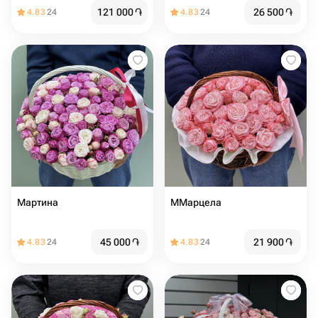
121 000
֏
26 500
֏
4.83
24
4.83
24
Мартина
ММарцела
45 000
֏
21 900
֏
4.83
24
4.83
24