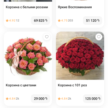
Корзина с белыми розами
Яркие Воспоминания
69 825
֏
51 120
֏
4.92
12
4.75
203
Корзина с цветами
Корзина с 101 роз
29 000
֏
125 000
֏
4.84
2k
4.84
2k