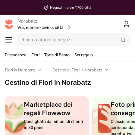
Negozi in oltre 1700 città
Norabatz
Via, numero civico, città
Ricerca articoli e negozi
Di tendenza
Fiori
Torte di Bento
Set regalo
Fiori in Norabatz
Cestino di Fiori in Norabatz
Cestino di Fiori in Norabatz
Marketplace dei
Foto pri
regali Flowwow
conseg
Consigliato da milioni di clienti
Ci assicuriam
in 30 paesi
corrisponda 
aspettative