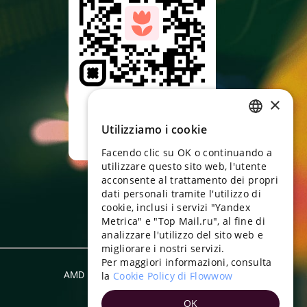
Puntare la
×
fotocamera,
scaricare l'app
Utilizziamo i cookie
RUSSIAN
Facendo clic su OK o continuando a
ENGLISH
utilizzare questo sito web, l'utente
UKRAINIAN
acconsente al trattamento dei propri
dati personali tramite l'utilizzo di
PORTUGUESE
cookie, inclusi i servizi "Yandex
Metrica" e "Top Mail.ru", al fine di
SPANISH
analizzare l'utilizzo del sito web e
migliorare i nostri servizi.
HUNGARIAN
Per maggiori informazioni, consulta
ITALIAN
AMD
la
Cookie Policy di Flowwow
Italiano
FRENCH
OK