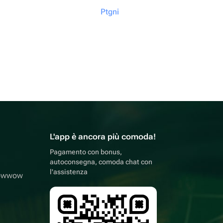
Ptgni
L'app è ancora più comoda!
Pagamento con bonus,
autoconsegna, comoda chat con
l'assistenza
lowwow