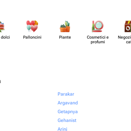
 dolci
Pall​oncini
Piante
Cosmetici e
Negozi 
profumi
ca
à
Parakar
Argavand
Getapnya
Gehanist
Arinj