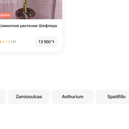
'ultima
Комнатное растение Шефлера
13 900
֏
4.75
141
Zamioculcas
Anthurium
Spatifillo