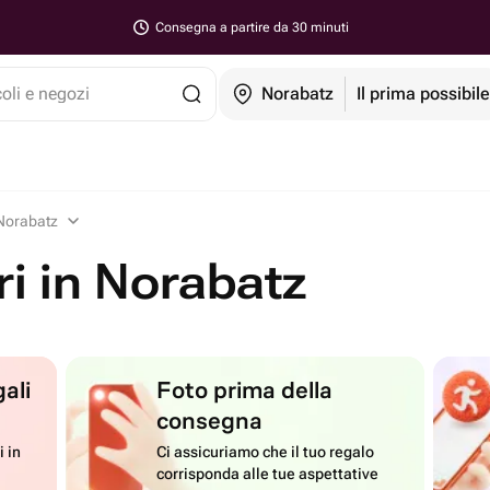
Consegna a partire da 30 minuti
coli e negozi
Norabatz
Il prima possibil
 Norabatz
ri in Norabatz
ali
Foto prima della
consegna
i in
Ci assicuriamo che il tuo regalo
corrisponda alle tue aspettative