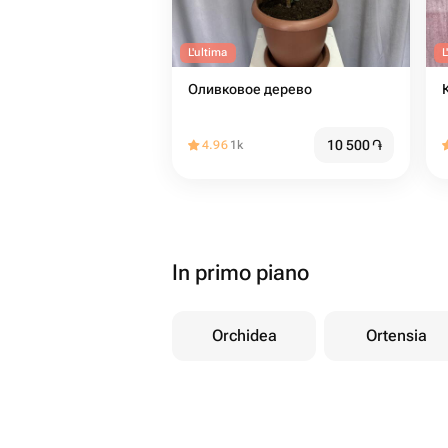
L'ultima
L
Оливковое дерево
10 500
֏
4.96
1k
In primo piano
Orchidea
Ortensia