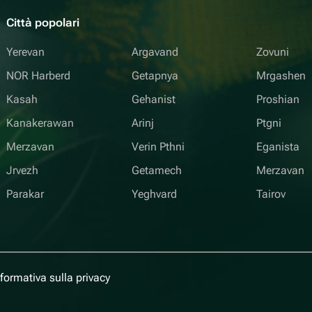
Città popolari
Yerevan
Argavand
Zovuni
NOR Harberd
Getapnya
Mrgashen
Kasah
Gehanist
Proshian
Kanakerawan
Arinj
Ptgni
Merzavan
Verin Pthni
Eganista
Jrvezh
Getamech
Merzavan
Parakar
Yeghvard
Tairov
nformativa sulla privacy