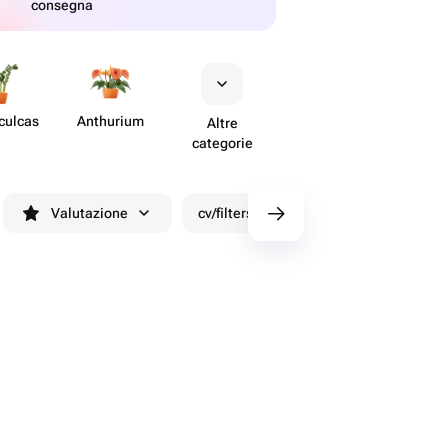
consegna
culcas
Anthurium
Altre
categorie
Valutazione
cv/filters/name_fast_delivery
Sco