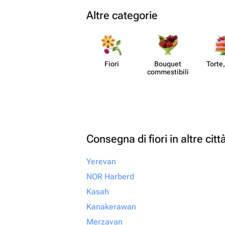
Altre categorie
Fiori
Bouquet
Torte,
commes​tibili
Consegna di fiori in altre citt
Yerevan
NOR Harberd
Kasah
Kanakerawan
Merzavan