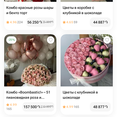
Комбо красные розы шары
Цветы в коробке с
и бенто торт
клубникой в шоколаде
56 250
֏
44 887
֏
4.96
224
75 000
֏
4.65
59
-
25
%
Комбо «Boombastic!» – 51
Цветы с клубникой в
пиановидная роза и
шоколаде
воздушные шары
4.99
157 500
֏
48 877
֏
210 000
֏
4.99
165
165