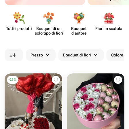
Tutti i prodotti
Bouquet di un
Bouquet
Fiori in scatola
solo tipo di fiori
d'autore
Prezzo
Bouquet di fiori
Colore de
-
25
%