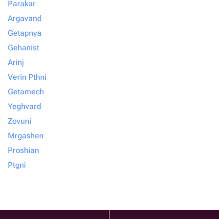
Parakar
Argavand
Getapnya
Gehanist
Arinj
Verin Pthni
Getamech
Yeghvard
Zovuni
Mrgashen
Proshian
Ptgni