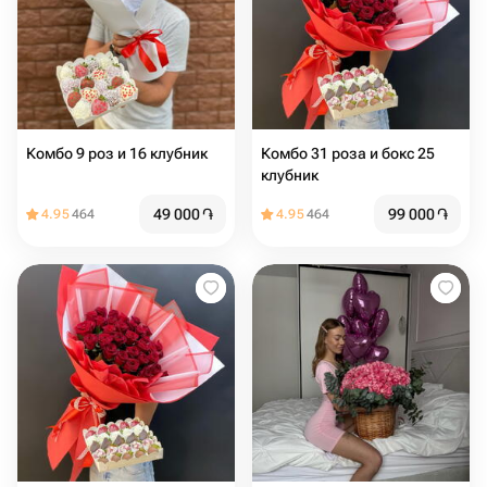
Комбо 9 роз и 16 клубник
Комбо 31 роза и бокс 25
клубник
49 000
֏
99 000
֏
4.95
464
4.95
464