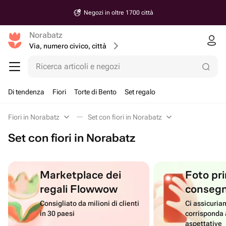
Negozi in oltre 1700 città
Norabatz
Via, numero civico, città
Ricerca articoli e negozi
Di tendenza
Fiori
Torte di Bento
Set regalo
Fiori in Norabatz
Set con fiori in Norabatz
Set con fiori in Norabatz
Marketplace dei
Foto pri
regali Flowwow
conseg
Consigliato da milioni di clienti
Ci assicuriam
in 30 paesi
corrisponda 
aspettative