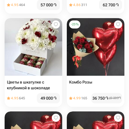
57 000
֏
62 700
֏
4.95
464
4.86
311
-
25
%
Цветы в шкатулке с
Комбо Розы
клубникой в шоколаде
49 000
֏
36 750
֏
4.95
645
4.99
165
49 000
֏