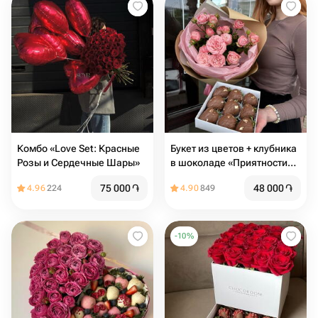
Комбо «Love Set: Красные
Букет из цветов + клубника
Розы и Сердечные Шары»
в шоколаде «Приятности
для мамы»
75 000
֏
48 000
֏
4.96
224
4.90
849
-
10
%