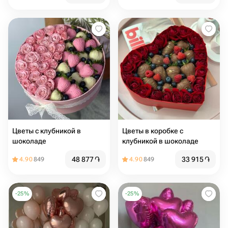
Цветы с клубникой в
Цветы в коробке с
шоколаде
клубникой в шоколаде
48 877
֏
33 915
֏
4.90
849
4.90
849
-
25
%
-
25
%