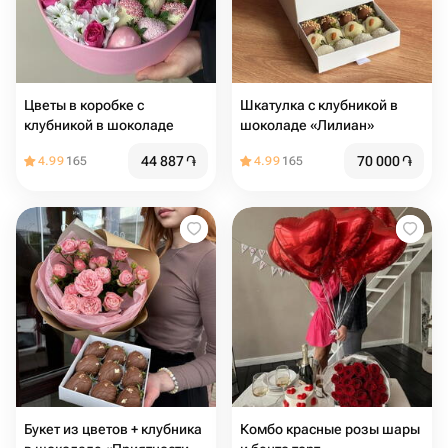
Цветы в коробке с
Шкатулка с клубникой в
клубникой в шоколаде
шоколаде «Лилиан»
44 887
֏
70 000
֏
4.99
165
4.99
165
Букет из цветов + клубника
Комбо красные розы шары