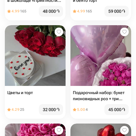
в шоколаде «Приятности
и бенто торт
для мамы»
48 000
֏
59 000
֏
4.99
165
4.99
165
Цветы и торт
Подарочный набор: букет
пионовидных роз + три
шара сердце 🌸 Размер S
32 000
֏
45 000
֏
4.29
25
5.00
4