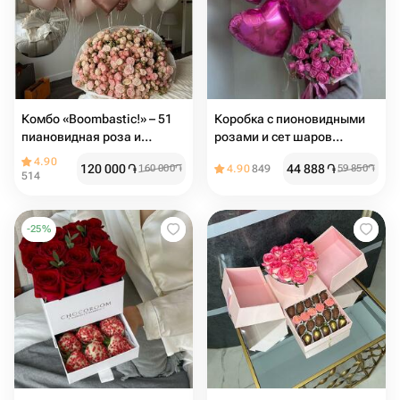
Комбо «Boombastic!» – 51
Коробка с пионовидными
пиановидная роза и
розами и сет шаров
воздушные шары 🎈🌹
"Идеальное комбо"
4.90
120 000
֏
44 888
֏
160 000
֏
4.90
849
59 850
֏
514
-
25
%