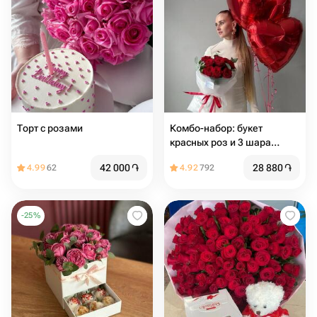
Торт с розами
Комбо-набор: букет
красных роз и 3 шара
сердце
42 000
֏
28 880
֏
4.99
62
4.92
792
-
25
%