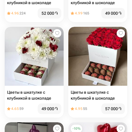
клубникой в шоколаде
клубникой в шоколаде
52 000
֏
49 000
֏
4.96
224
4.99
165
Цветы в шкатулке с
Цветы в шкатулке с
клубникой в шоколаде
клубникой в шоколаде
49 000
֏
57 000
֏
4.65
59
4.95
55
-
10
%