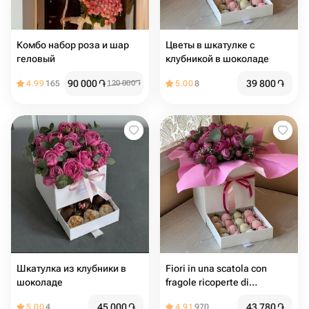
Комбо набор роза и шар
Цветы в шкатулке с
геловый
клубникой в шоколаде
90 000
֏
39 800
֏
4.99
165
120 000
֏
5.00
8
Шкатулка из клубники в
Fiori in una scatola con
шоколаде
fragole ricoperte di
cioccolato
45 000
֏
43 780
֏
5.00
4
4.91
970