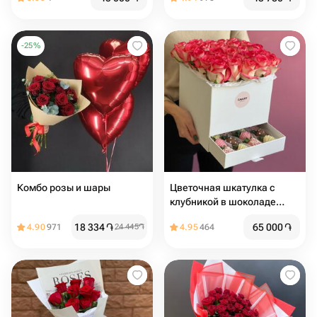
-
25
%
Комбо розы и шары
Цветочная шкатулка с
клубникой в шоколаде
-Джумелия-
18 334
֏
65 000
֏
4.90
971
24 445
֏
4.95
464