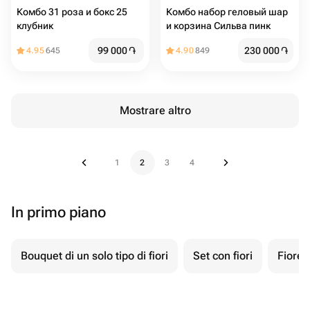
Комбо 31 роза и бокс 25
Комбо набор геловый шар
клубник
и корзина Сильва пинк
99 000
֏
230 000
֏
4.95
645
4.90
849
Mostrare altro
1
2
3
4
In primo piano
Bouquet di un solo tipo di fiori
Set con fiori
Fiore 