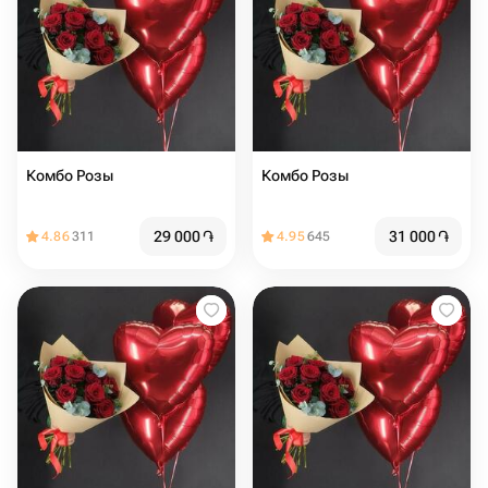
Комбо Розы
Комбо Розы
29 000
֏
31 000
֏
4.86
311
4.95
645