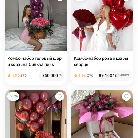
Комбо набор геловый шар
Комбо-набор роза и шары
и корзина Сильва пинк
сердце
250 000
֏
89 100
֏
4.96
276
4.96
276
99 000
֏
-
25
%