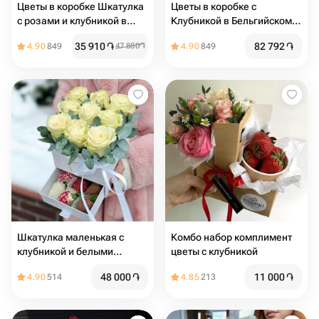
Цветы в коробке Шкатулка
Цветы в коробке с
с розами и клубникой в
Клубникой в Бельгийском
шоколаде
шоколаде «Шкатулка-
35 910
֏
82 792
֏
4.90
849
47 880
֏
4.90
849
Сюрприз»
Шкатулка маленькая с
Комбо набор комплимент
клубникой и белыми
цветы с клубникой
розами Romance
48 000
֏
11 000
֏
4.90
514
4.85
213