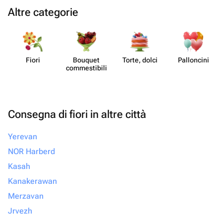
Altre categorie
Fiori
Bouquet
Torte, dolci
Pall​oncini
commes​tibili
Consegna di fiori in altre città
Yerevan
NOR Harberd
Kasah
Kanakerawan
Merzavan
Jrvezh