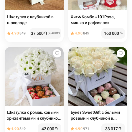
Шкатулка с клубникой в
Хит🔥Комбо «101Роза,
шоколаде
мишка и рафаэлло»
37 500
֏
160 000
֏
4.90
849
50 000
֏
4.90
849
Шкатулка с ромашковыми
Букет SweetGift с белыми
хризантемами и клубникой
розами и клубникой в
в шоколаде 9 шт
шоколаде
42 000
֏
33 017
֏
4.90
849
4.90
971