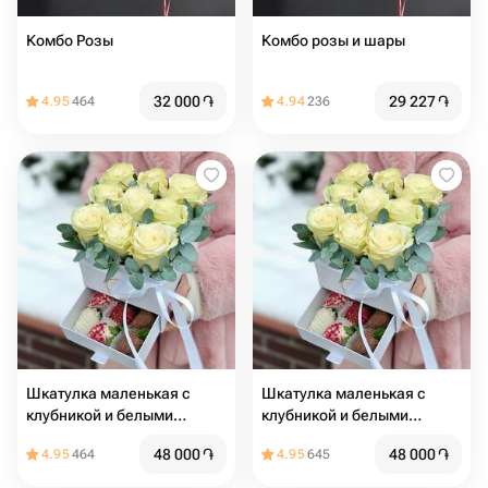
Комбо Розы
Комбо розы и шары
32 000
֏
29 227
֏
4.95
464
4.94
236
Шкатулка маленькая с
Шкатулка маленькая с
клубникой и белыми
клубникой и белыми
розами Romance
розами Romance
48 000
֏
48 000
֏
4.95
464
4.95
645