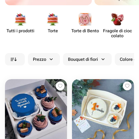
Tutti i prodotti
Torte
Torte di Bento
Fragole di cioc​
colato
Prezzo
Bouquet di fiori
Colore de