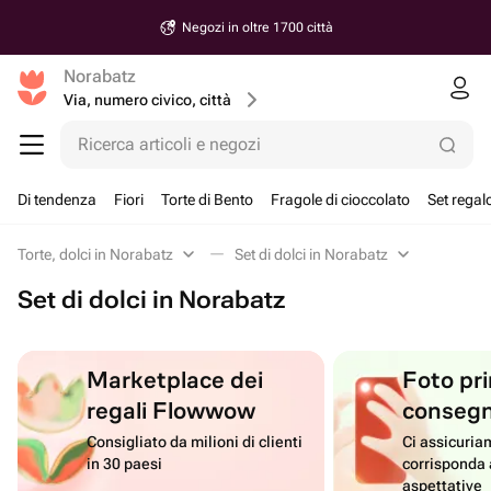
Negozi in oltre 1700 città
Norabatz
Via, numero civico, città
Ricerca articoli e negozi
Di tendenza
Fiori
Torte di Bento
Fragole di cioccolato
Set regal
Torte, dolci in Norabatz
Set di dolci in Norabatz
Set di dolci in Norabatz
Marketplace dei
Foto pri
regali Flowwow
conseg
Consigliato da milioni di clienti
Ci assicuriam
in 30 paesi
corrisponda 
aspettative