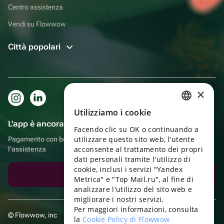
Centro assistenza
Vendi su Flowwow
Città popolari
×
Utilizziamo i cookie
RUSSIAN
L'app è ancora più comoda!
Facendo clic su OK o continuando a
ENGLISH
utilizzare questo sito web, l'utente
Pagamento con bonus, autoconsegna, comoda chat con
UKRAINIAN
acconsente al trattamento dei propri
l'assistenza
dati personali tramite l'utilizzo di
PORTUGUESE
cookie, inclusi i servizi "Yandex
Scarica l'app
Metrica" e "Top Mail.ru", al fine di
SPANISH
analizzare l'utilizzo del sito web e
migliorare i nostri servizi.
HUNGARIAN
Per maggiori informazioni, consulta
© Flowwow, inc
ITALIAN
la
Cookie Policy di Flowwow