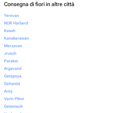
Consegna di fiori in altre città
Yerevan
NOR Harberd
Kasah
Kanakerawan
Merzavan
Jrvezh
Parakar
Argavand
Getapnya
Gehanist
Arinj
Verin Pthni
Getamech