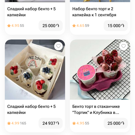
Сладкий набор бенто + 5
Набор бенто торт и 2
капкейки
капкейка к 1 сентября
25 000
֏
15 000
֏
4.95
55
4.65
59
Сладкий набор бенто + 5
Бенто торт в стаканчике
капкейки
"Тортик" и Клубника в
шоколаде на день
24 937
֏
25 000
֏
4.99
165
4.95
55
рождения