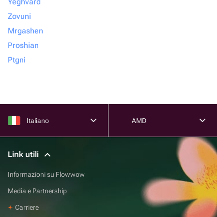
Yeghvard
Zovuni
Mrgashen
Proshian
Ptgni
Italiano
AMD
Link utili
Informazioni su Flowwow
Media e Partnership
Carriere