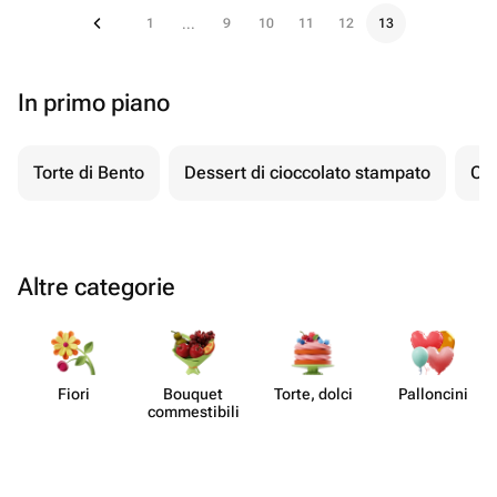
1
9
10
11
12
13
...
In primo piano
Torte di Bento
Dessert di cioccolato stampato
Ch
Altre categorie
Fiori
Bouquet
Torte, dolci
Pall​oncini
commes​tibili