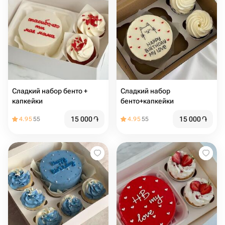
Сладкий набор бенто +
Сладкий набор
капкейки
бенто+капкейки
15 000
֏
15 000
֏
4.95
55
4.95
55