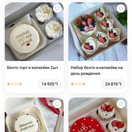
Бенто торт и капкейки 2шт
Набор бенто и капкейки на
день рождения
14 925
֏
24 876
֏
5.00
8
5.00
8