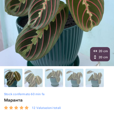
20 cm
20 cm
Stock confermato 60 min fa
Маранта
12 Valutazioni totali