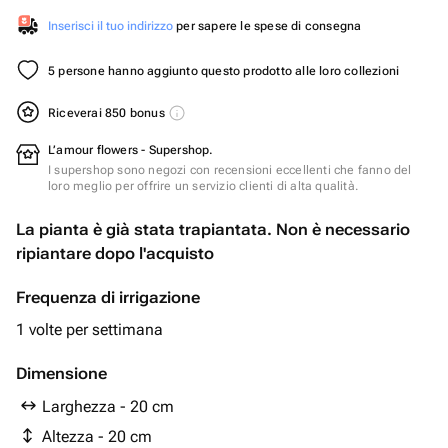
Inserisci il tuo indirizzo
per sapere le spese di consegna
5 persone hanno aggiunto questo prodotto alle loro collezioni
Riceverai 850 bonus
L’amour flowers - Supershop.
I supershop sono negozi con recensioni eccellenti che fanno del
loro meglio per offrire un servizio clienti di alta qualità.
La pianta è già stata trapiantata. Non è necessario
ripiantare dopo l'acquisto
Frequenza di irrigazione
1 volte per settimana
Dimensione
Larghezza - 20 cm
Altezza - 20 cm