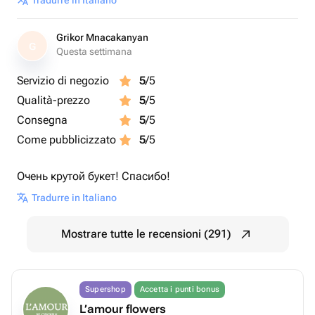
Tradurre in Italiano
Grikor Mnacakanyan
G
Questa settimana
Servizio di negozio
5
/5
Qualità-prezzo
5
/5
Consegna
5
/5
Come pubblicizzato
5
/5
Очень крутой букет! Спасибо!
Tradurre in Italiano
Mostrare tutte le recensioni (291)
Supershop
Accetta i punti bonus
L’amour flowers