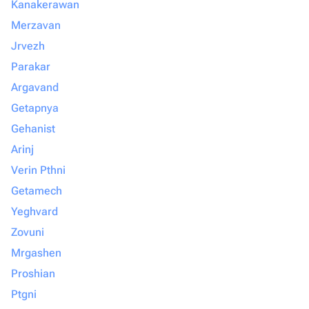
Kanakerawan
Merzavan
Jrvezh
Parakar
Argavand
Getapnya
Gehanist
Arinj
Verin Pthni
Getamech
Yeghvard
Zovuni
Mrgashen
Proshian
Ptgni