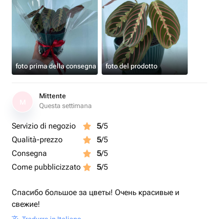
foto prima della consegna
foto del prodotto
Mittente
M
Questa settimana
Servizio di negozio
5
/5
Qualità-prezzo
5
/5
Consegna
5
/5
Come pubblicizzato
5
/5
Спасибо большое за цветы! Очень красивые и
свежие!