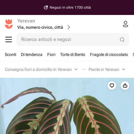
Negozi in oltre 1700 città
Yerevan
Via, numero civico, città
Ricerca articoli e negozi
Sconti
Di tendenza
Fiori
Torte di Bento
Fragole di cioccolato
Consegna fiori a domicilio in Yerevan
Piante in Yerevan