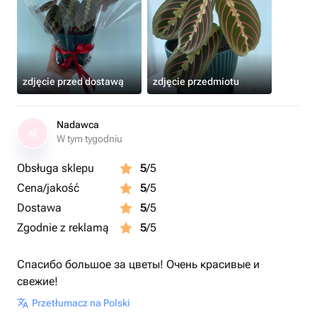
zdjęcie przed dostawą
zdjęcie przedmiotu
Nadawca
N
W tym tygodniu
Obsługa sklepu
5
/5
Cena/jakość
5
/5
Dostawa
5
/5
Zgodnie z reklamą
5
/5
Спасибо большое за цветы! Очень красивые и
свежие!
Przetłumacz na Polski