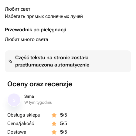
Любит свет
Избегать прямых солнечных лучей
Przewodnik po pielęgnacji
Любит много света
Część tekstu na stronie została
przetłumaczona automatycznie
Oceny oraz recenzje
Sima
S
W tym tygodniu
Obsługa sklepu
5
/5
Cena/jakość
5
/5
Dostawa
5
/5