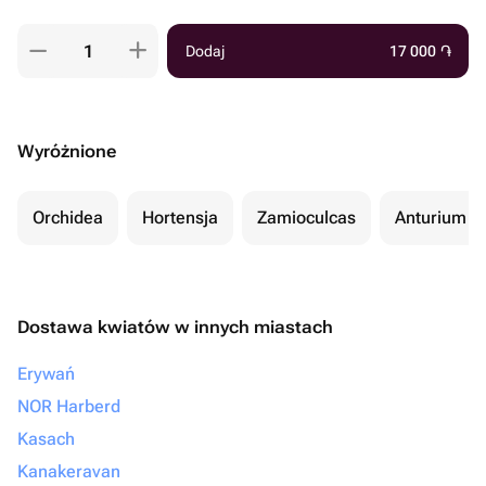
Dodaj
17 000
֏
Wyróżnione
Orchidea
Hortensja
Zamioculcas
Anturium
Dostawa kwiatów w innych miastach
Erywań
NOR Harberd
Kasach
Kanakeravan