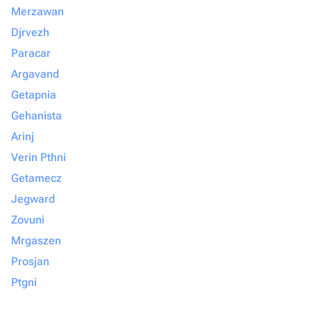
Merzawan
Djrvezh
Paracar
Argavand
Getapnia
Gehanista
Arinj
Verin Pthni
Getamecz
Jegward
Zovuni
Mrgaszen
Prosjan
Ptgni