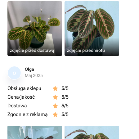
zdjęcie przed dostawą
zdjęcie przedmiotu
Olga
O
Maj 2025
Obsługa sklepu
5
/5
Cena/jakość
5
/5
Dostawa
5
/5
Zgodnie z reklamą
5
/5