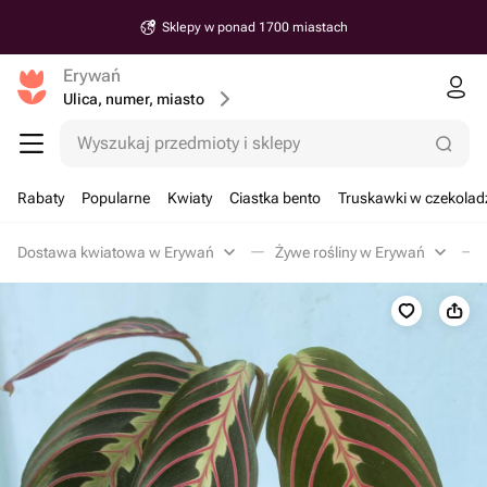
Sklepy w ponad 1700 miastach
Erywań
Ulica, numer, miasto
Wyszukaj przedmioty i sklepy
Rabaty
Popularne
Kwiaty
Ciastka bento
Truskawki w czekolad
Dostawa kwiatowa w Erywań
Żywe rośliny w Erywań