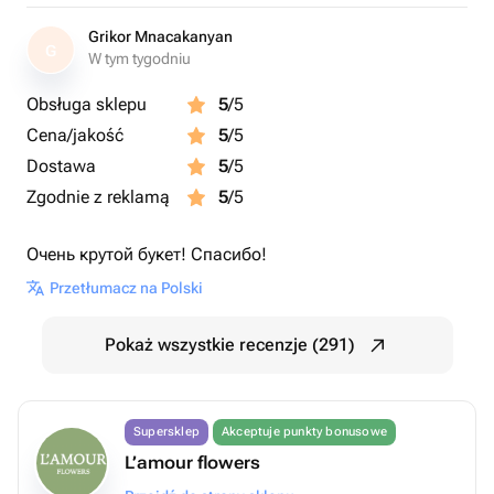
Grikor Mnacakanyan
G
W tym tygodniu
Obsługa sklepu
5
/5
Cena/jakość
5
/5
Dostawa
5
/5
Zgodnie z reklamą
5
/5
Очень крутой букет! Спасибо!
Przetłumacz na Polski
Pokaż wszystkie recenzje (291)
Supersklep
Akceptuje punkty bonusowe
L’amour flowers