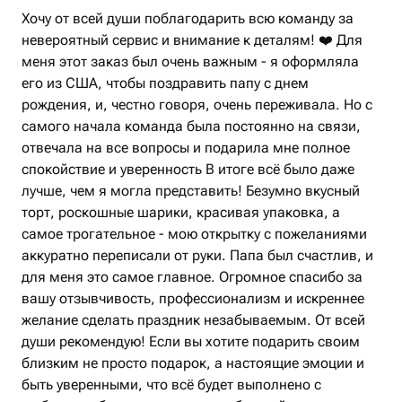
Хочу от всей души поблагодарить всю команду за
невероятный сервис и внимание к деталям! ❤️ Для
меня этот заказ был очень важным - я оформляла
его из США, чтобы поздравить папу с днем
рождения, и, честно говоря, очень переживала. Но с
самого начала команда была постоянно на связи,
отвечала на все вопросы и подарила мне полное
спокойствие и уверенность В итоге всё было даже
лучше, чем я могла представить! Безумно вкусный
торт, роскошные шарики, красивая упаковка, а
самое трогательное - мою открытку с пожеланиями
аккуратно переписали от руки. Папа был счастлив, и
для меня это самое главное. Огромное спасибо за
вашу отзывчивость, профессионализм и искреннее
желание сделать праздник незабываемым. От всей
души рекомендую! Если вы хотите подарить своим
близким не просто подарок, а настоящие эмоции и
быть уверенными, что всё будет выполнено с