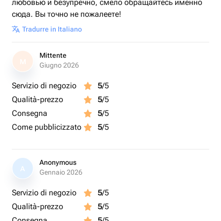
любовью и безупречно, смело обращайтесь именно
сюда. Вы точно не пожалеете!
Tradurre in Italiano
Mittente
M
Giugno 2026
Servizio di negozio
5
/5
Qualità-prezzo
5
/5
Consegna
5
/5
Come pubblicizzato
5
/5
Anonymous
A
Gennaio 2026
Servizio di negozio
5
/5
Qualità-prezzo
5
/5
Consegna
5
/5