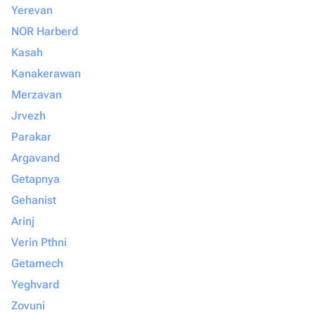
Yerevan
NOR Harberd
Kasah
Kanakerawan
Merzavan
Jrvezh
Parakar
Argavand
Getapnya
Gehanist
Arinj
Verin Pthni
Getamech
Yeghvard
Zovuni