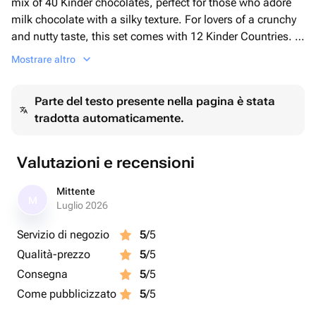
mix of 40 Kinder chocolates, perfect for those who adore
milk chocolate with a silky texture. For lovers of a crunchy
and nutty taste, this set comes with 12 Kinder Countries. A
fun and sweet experience is complete with 6 Kinder
Mostrare altro
Surprises, each one hiding a delightful mystery within.
Furthermore, the set boasts a jar of irresistible Nutella,
Parte del testo presente nella pagina è stata
spreading its creamy and hazelnutty joy. Indulge your
tradotta automaticamente.
senses with our confectionery blend that offers something
deliciously exciting for each and every chocolate
connoisseur.
Valutazioni e recensioni
Mittente
M
Luglio 2026
Servizio di negozio
5
/5
Qualità-prezzo
5
/5
Consegna
5
/5
Come pubblicizzato
5
/5