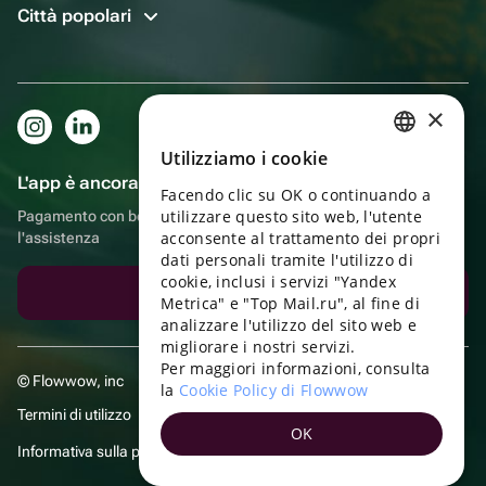
Città popolari
×
Utilizziamo i cookie
RUSSIAN
L'app è ancora più comoda!
Facendo clic su OK o continuando a
ENGLISH
utilizzare questo sito web, l'utente
Pagamento con bonus, autoconsegna, comoda chat con
UKRAINIAN
acconsente al trattamento dei propri
l'assistenza
dati personali tramite l'utilizzo di
PORTUGUESE
cookie, inclusi i servizi "Yandex
Scarica l'app
Metrica" e "Top Mail.ru", al fine di
SPANISH
analizzare l'utilizzo del sito web e
migliorare i nostri servizi.
HUNGARIAN
Per maggiori informazioni, consulta
© Flowwow, inc
ITALIAN
la
Cookie Policy di Flowwow
Termini di utilizzo
FRENCH
OK
Informativa sulla privacy
TURKISH