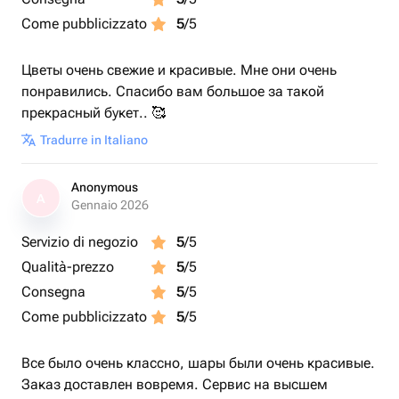
Come pubblicizzato
5
/5
Цветы очень свежие и красивые. Мне они очень
понравились. Спасибо вам большое за такой
прекрасный букет.. 🥰
Tradurre in Italiano
Anonymous
A
Gennaio 2026
Servizio di negozio
5
/5
Qualità-prezzo
5
/5
Consegna
5
/5
Come pubblicizzato
5
/5
Все было очень классно, шары были очень красивые.
Заказ доставлен вовремя. Сервис на высшем