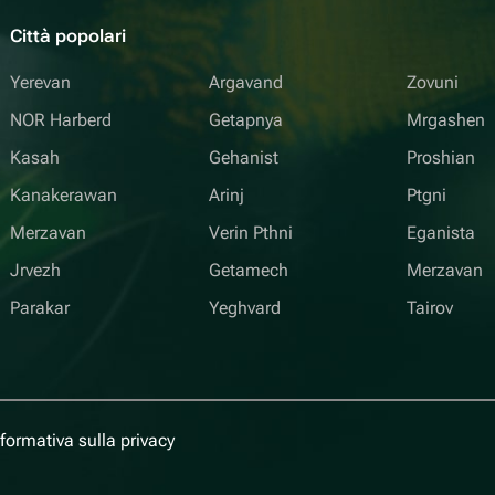
Città popolari
Yerevan
Argavand
Zovuni
NOR Harberd
Getapnya
Mrgashen
Kasah
Gehanist
Proshian
Kanakerawan
Arinj
Ptgni
Merzavan
Verin Pthni
Eganista
Jrvezh
Getamech
Merzavan
Parakar
Yeghvard
Tairov
nformativa sulla privacy