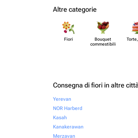
Altre categorie
Fiori
Bouquet
Torte,
commes​tibili
Consegna di fiori in altre citt
Yerevan
NOR Harberd
Kasah
Kanakerawan
Merzavan