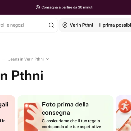
Consegna a partire da 30 minuti
coli e negozi
Verin Pthni
Il prima possibi
Jeans in Verin Pthni
in Pthni
ali
Foto prima della
consegna
i in
Ci assicuriamo che il tuo regalo
corrisponda alle tue aspettative