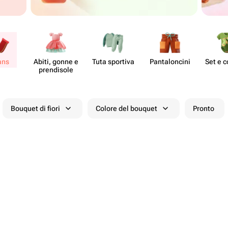
ans
Abiti, gonne e
Tuta sportiva
Pantal​oncini
Set e 
pren​disole
Bouquet di fiori
Colore del bouquet
Pronto