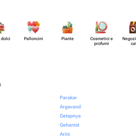
 dolci
Pall​oncini
Piante
Cosmetici e
Negozi 
profumi
ca
à
Parakar
Argavand
Getapnya
Gehanist
Arinj