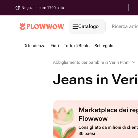
Negozi in oltre 1700 città
Catalogo
Ricerca arti
Di tendenza
Fiori
Torte di Bento
Set regalo
Abbigliamento per bambini in Verin Pthni
Jeans in Ver
Marketplace dei reg
Flowwow
Consigliato da milioni di client
30 paesi