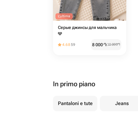
L'ultima
Серые джинсы для мальчика
🩶
8 000
֏
4.68
59
10 000
֏
In primo piano
Pantaloni e tute
Jeans