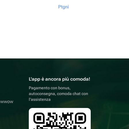
Ptgni
L'app è ancora più comoda!
Pagamento con bonus,
autoconsegna, comoda chat con
l'assistenza
lowwow