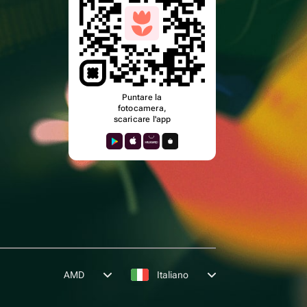
Puntare la
fotocamera,
scaricare l'app
AMD
Italiano