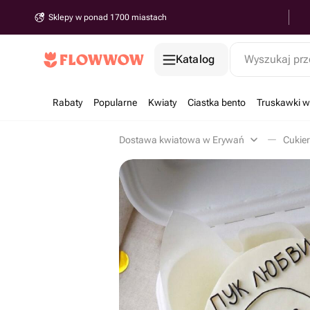
Sklepy w ponad 1700 miastach
Katalog
Wyszukaj prz
Rabaty
Popularne
Kwiaty
Ciastka bento
Truskawki w
Dostawa kwiatowa w Erywań
Cukier