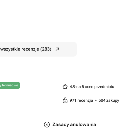
wszystkie recenzje (283)
ty bonusowe
4.9 na 5
ocen przedmiotu
971
recenzja
•
504
zakupy
Zasady anulowania