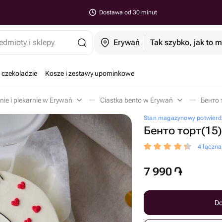
Dostawa od 30 minut
edmioty i sklepy
Erywań
Tak szybko, jak to 
 czekoladzie
Kosze i zestawy upominkowe
nie i piekarnie w Erywań
Ciastka bento w Erywań
Бенто 
Stan magazynowy potwierd
Бенто торт(15)
4 łączn
7 990
֏
Do