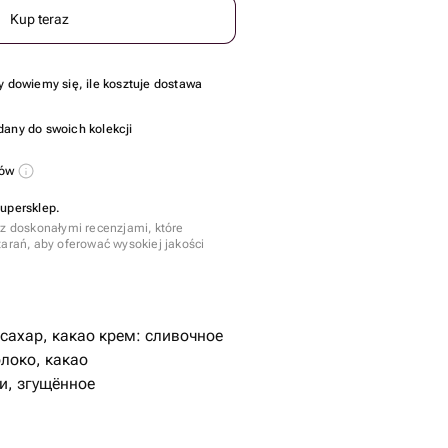
Kup teraz
y dowiemy się, ile kosztuje dostawa
dany do swoich kolekcji
sów
Supersklep.
 z doskonałymi recenzjami, które
tarań, aby oferować wysokiej jakości
 сахар, какао крем: сливочное
локо, какао
и, згущённое