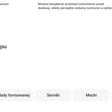
rowanym
Możesz bezpłatnie anulować zamówienie przed
dostawą, wtedy pieniądze zostaną zwrócone w całośc
epu
olady formowanej
Serniki
Mochi