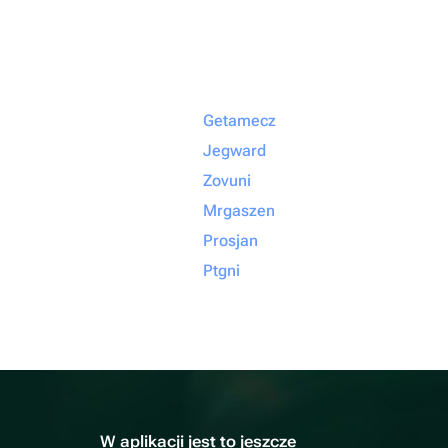
Getamecz
Jegward
Zovuni
Mrgaszen
Prosjan
Ptgni
W aplikacji jest to jeszcze