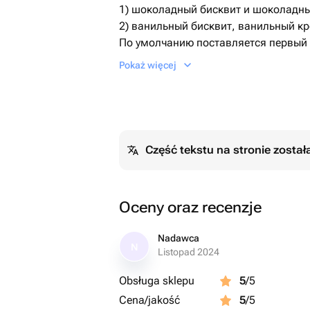
1) шоколадный бисквит и шоколадн
2) ванильный бисквит, ванильный кр
По умолчанию поставляется первый 
Необходимый Вариант можно указат
Pokaż więcej
сообщением.
Дизайн также можно обговорить пос
Część tekstu na stronie zosta
Oceny oraz recenzje
Nadawca
N
Listopad 2024
Obsługa sklepu
5
/5
Cena/jakość
5
/5