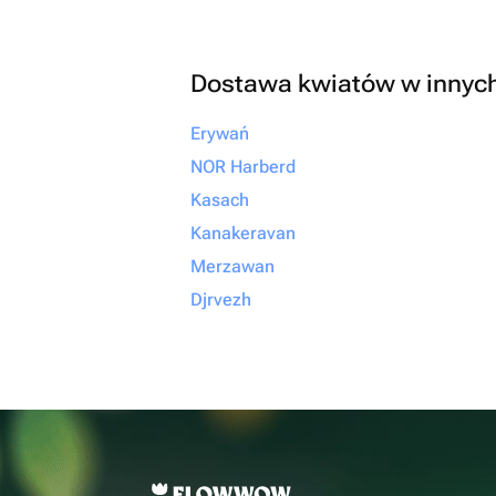
Dostawa kwiatów w innyc
Erywań
NOR Harberd
Kasach
Kanakeravan
Merzawan
Djrvezh