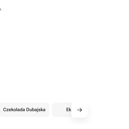
i.
Czekolada Dubajska
Eklery
Orientalne sł