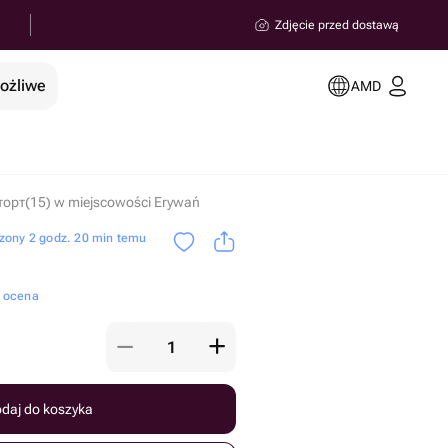
Zdjęcie przed dostawą
możliwe
AMD
торт(15) w miejscowości Erywań
zony 2 godz. 20 min temu
a ocena
daj do koszyka