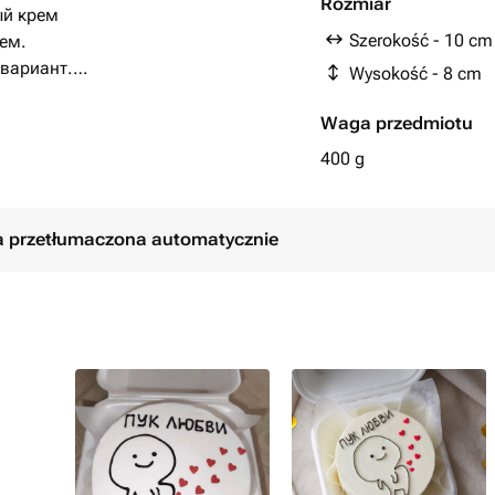
Rozmiar
ый крем
Szerokość - 10 cm
ем.
вариант.
Wysokość - 8 cm
ь комментарием при заказе, либо
Waga przedmiotu
ле оформления заказа.
400 g
ła przetłumaczona automatycznie