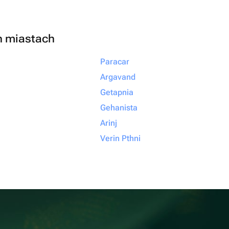
h miastach
Paracar
Argavand
Getapnia
Gehanista
Arinj
Verin Pthni