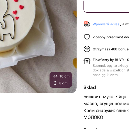
Wprowadź adres
, a m
2 osoby przedmiot do
Otrzymasz 400 bonu
FlowBerry by BUYR - 
Supersklepy to sklepy
dokładają wszelkich s
obsługę klienta.
10 cm
8 cm
Skład
Бисквит: мука, яйца,
масло, сгущенное мо
Крем снаружи: сливк
МОЛОКО