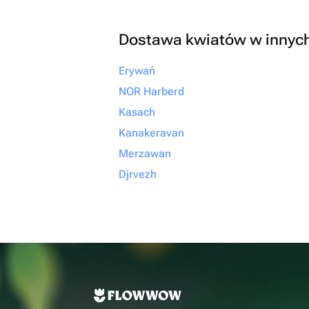
Dostawa kwiatów w innyc
Erywań
NOR Harberd
Kasach
Kanakeravan
Merzawan
Djrvezh