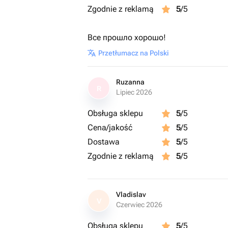
Zgodnie z reklamą
5
/5
Все прошло хорошо!
Przetłumacz na Polski
Ruzanna
R
Lipiec 2026
Obsługa sklepu
5
/5
Cena/jakość
5
/5
Dostawa
5
/5
Zgodnie z reklamą
5
/5
Vladislav
V
Czerwiec 2026
Obsługa sklepu
5
/5