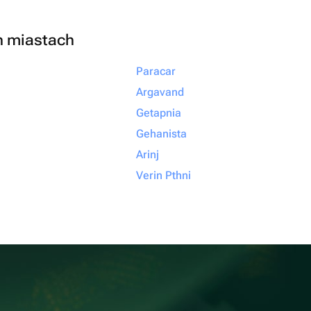
h miastach
Paracar
Argavand
Getapnia
Gehanista
Arinj
Verin Pthni