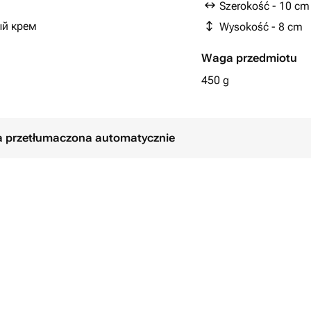
Szerokość - 10 cm
ый крем
Wysokość - 8 cm
Waga przedmiotu
ем.
450 g
вариант.
ь комментарием при заказе, либо
ła przetłumaczona automatycznie
ле оформления заказа.