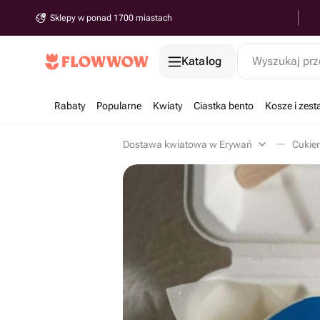
Sklepy w ponad 1700 miastach
Katalog
Wyszukaj prz
Rabaty
Popularne
Kwiaty
Ciastka bento
Kosze i zes
Dostawa kwiatowa w Erywań
Cukier