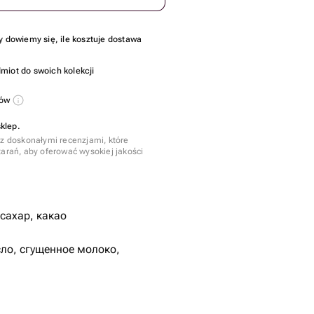
y dowiemy się, ile kosztuje dostawa
miot do swoich kolekcji
sów
klep.
 z doskonałymi recenzjami, które
tarań, aby oferować wysokiej jakości
 сахар, какао
ло, сгущенное молоко,