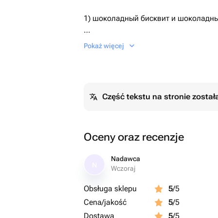
1) шоколадный бисквит и шоколадн
2) ванильный бисквит, ванильный кр
Pokaż więcej
По умолчанию поставляется первый 
Необходимый Вариант можно указат
Część tekstu na stronie zosta
сообщением.
Дизайн также можно обговорить пос
Oceny oraz recenzje
Nadawca
N
Wczoraj
Obsługa sklepu
5
/5
Cena/jakość
5
/5
Dostawa
5
/5