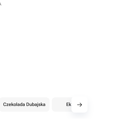
i.
Czekolada Dubajska
Eklery
Orientalne sł