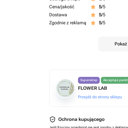
Cena/jakość
5
/5
Dostawa
5
/5
Zgodnie z reklamą
5
/5
Pokaż 
Supersklep
Akceptuje punk
FLOWER LAB
Przejdź do strony sklepu
Ochrona kupującego
Jeśli fizyczny przedmiot nie jest zgodny z dekla