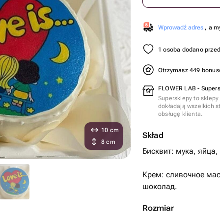
Wprowadź adres
, a m
1 osoba dodano przed
Otrzymasz 449 bonu
FLOWER LAB - Supers
Supersklepy to sklepy
dokładają wszelkich s
obsługę klienta.
10 cm
Skład
8 cm
Бисквит: мука, яйца,
Крем: сливочное мас
шоколад.
Rozmiar