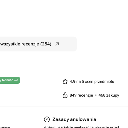
wszystkie recenzje (254)
ty bonusowe
4.9 na 5
ocen przedmiotu
849
recenzje
•
468
zakupy
Zasady anulowania
rowanym
Możesz bezpłatnie anulować zamówienie przed