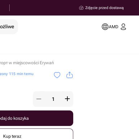
Zdjęcie przed dostawą
możliwe
AMD
торт w miejscowości Erywań
zony 115 min temu
daj do koszyka
Kup teraz