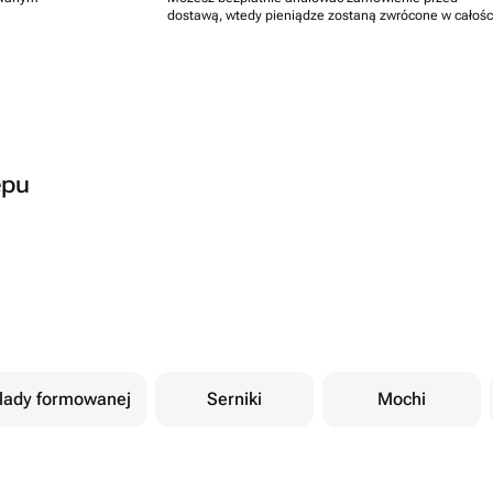
dostawą, wtedy pieniądze zostaną zwrócone w całośc
epu
olady formowanej
Serniki
Mochi