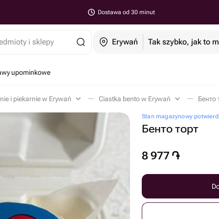
Dostawa od 30 minut
edmioty i sklepy
Erywań
Tak szybko, jak to 
tawy upominkowe
nie i piekarnie w Erywań
Ciastka bento w Erywań
Бенто 
Stan magazynowy potwierd
Бенто торт
8 977
֏
Do