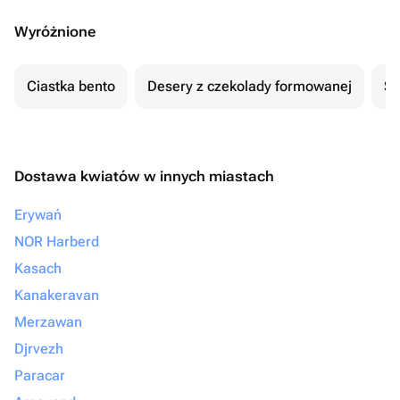
Wyróżnione
Ciastka bento
Desery z czekolady formowanej
Se
Dostawa kwiatów w innych miastach
Erywań
NOR Harberd
Kasach
Kanakeravan
Merzawan
Djrvezh
Paracar