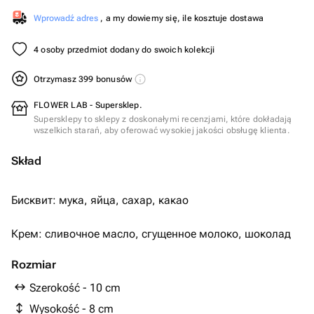
Wprowadź adres
, a my dowiemy się, ile kosztuje dostawa
4 osoby przedmiot dodany do swoich kolekcji
Otrzymasz 399 bonusów
FLOWER LAB - Supersklep.
Supersklepy to sklepy z doskonałymi recenzjami, które dokładają
wszelkich starań, aby oferować wysokiej jakości obsługę klienta.
Skład
Бисквит: мука, яйца, сахар, какао
Крем: сливочное масло, сгущенное молоко, шоколад
Rozmiar
Szerokość - 10 cm
Wysokość - 8 cm