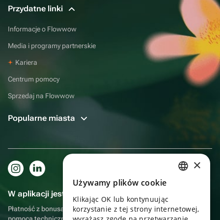
Przydatne linki
Informacje o Flowwow
Media i programy partnerskie
Kariera
Centrum pomocy
Sprzedaj na Flowwow
Popularne miasta
×
Używamy plików cookie
RUSSIAN
W aplikacji jest to jeszcze wygodniejsze!
Klikając OK lub kontynuując
ENGLISH
korzystanie z tej strony internetowej,
Płatność z bonusami, samodzielna dostawa, wygodny czat z
UKRAINIAN
wyrażasz zgodę na przetwarzanie
pomocą techniczną