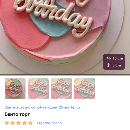
10 cm
8 cm
Stan magazynowy potwierdzony 25 min temu
Бенто торт
1 łączna ocena