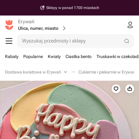
Sklepy w ponad 1700 miastach
Erywań
Ulica, numer, miasto
Wyszukaj przedmioty i sklepy
Rabaty
Popularne
Kwiaty
Ciastka bento
Truskawki w czekolad
Dostawa kwiatowa w Erywań
Cukiernie i piekarnie w Erywań