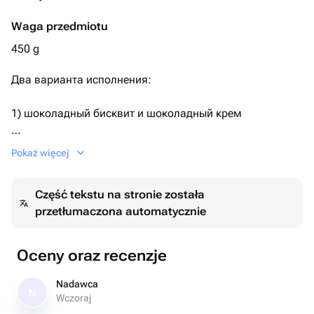
Waga przedmiotu
450 g
Два варианта исполнения:
1) шоколадный бисквит и шоколадный крем
2) ванильный бисквит, ванильный крем.
Pokaż więcej
По умолчанию поставляется первый вариант.
Część tekstu na stronie została
przetłumaczona automatycznie
Необходимый Вариант можно указать комментарием
при заказе, либо сообщением.
Oceny oraz recenzje
Дизайн также можно обговорить после оформления
заказа.
Nadawca
N
Wczoraj