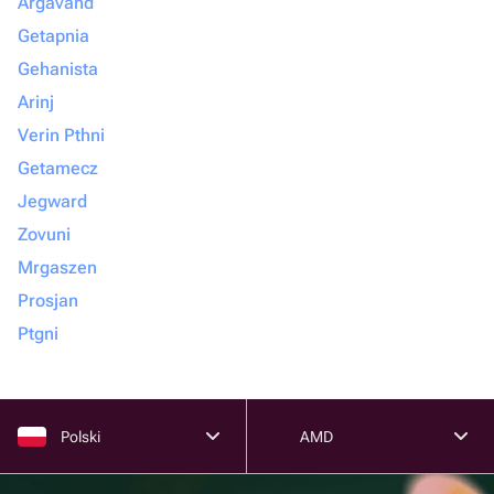
Argavand
Getapnia
Gehanista
Arinj
Verin Pthni
Getamecz
Jegward
Zovuni
Mrgaszen
Prosjan
Ptgni
Polski
AMD