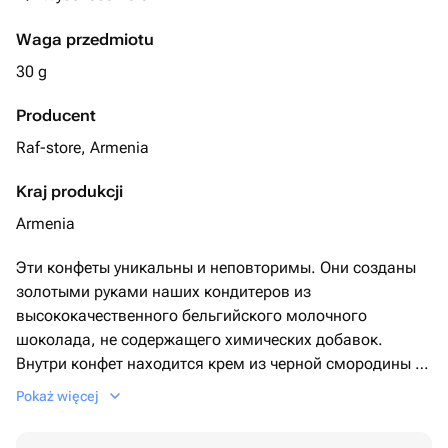
Waga przedmiotu
30 g
Producent
Raf-store, Armenia
Kraj produkcji
Armenia
Эти конфеты уникальны и неповторимы. Они созданы
золотыми руками наших кондитеров из
высококачественного бельгийского молочного
шоколада, не содержащего химических добавок.
Внутри конфет находится крем из черной смородины и
джем из черной смородины, которая дополняет вкус,
Pokaż więcej
делая его неповторимо вкусным и незабываемым. Ни
один сладкоежка не сможет устоять перед соблазном