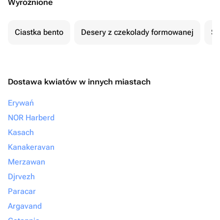
Wyróżnione
Ciastka bento
Desery z czekolady formowanej
Se
Dostawa kwiatów w innych miastach
Erywań
NOR Harberd
Kasach
Kanakeravan
Merzawan
Djrvezh
Paracar
Argavand