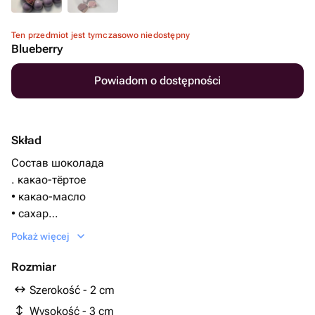
Ten przedmiot jest tymczasowo niedostępny
Blueberry
Powiadom o dostępności
Skład
Состав шоколада
. какао-тёртое
• какао-масло
• сахар
• лецитин (эмульгатор, чаще соевый)
Pokaż więcej
• ваниль или ванилин
Начинка -крем из черной смородины и джем из черной
Rozmiar
смородины
Szerokość - 2 cm
Wysokość - 3 cm