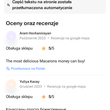
Część tekstu na stronie została
этих конфет. Конфеты можно заказать в одном вкусе —
przetłumaczona automatycznie
9 штук, а также в ассортименте - дубайски
шоколад,зефир,апельсиновая карамель,черная
смородина,лимонный,манго,юзу,фисташки с
Oceny oraz recenzje
малиной,нут,карамель со свежими ванильными
бобами,маракуйя,ментол,кокосово-клубничная
Aram Hovhannisyan
A
начинка— выберите любой из ваших вкусов. Конфеты
Październik 2023
•
Recenzja na google maps
доставляются в красивой, гигиеничной фирменной
Obsługa sklepu
5
/5
упаковке.
The most delicious Macarons money can buy!
Przetłumacz na Polski
Yuliya Kacay
Y
Grudzień 2023
•
Recenzja na google maps
Obsługa sklepu
5
/5
Круассаны просто божественные