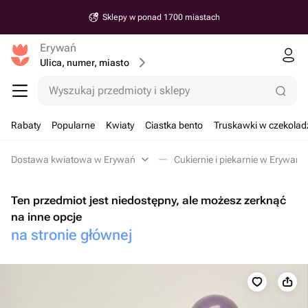
Sklepy w ponad 1700 miastach
Erywań
Ulica, numer, miasto
Wyszukaj przedmioty i sklepy
Rabaty
Popularne
Kwiaty
Ciastka bento
Truskawki w czekolad
Dostawa kwiatowa w Erywań
Cukiernie i piekarnie w Erywań
Ten przedmiot jest niedostępny, ale możesz zerknąć
na inne opcje
na stronie głównej