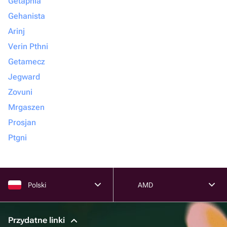
Getapnia
Gehanista
Arinj
Verin Pthni
Getamecz
Jegward
Zovuni
Mrgaszen
Prosjan
Ptgni
Polski
AMD
Przydatne linki