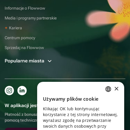
Informacje o Flowwow
Media i programy partnerskie
Kariera
Centrum pomocy
Sprzedaj na Flowwow
Popularne miasta
×
Używamy plików cookie
RUSSIAN
W aplikacji jest to jeszcze wygodniejsze!
Klikając OK lub kontynuując
ENGLISH
korzystanie z tej strony internetowej,
Płatność z bonusami, samodzielna dostawa, wygodny czat z
UKRAINIAN
wyrażasz zgodę na przetwarzanie
pomocą techniczną
swoich danych osobowych przy
PORTUGUESE