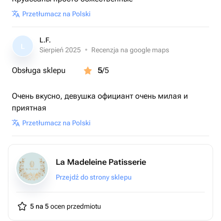
Przetłumacz na Polski
L.F.
L
Sierpień 2025
•
Recenzja na google maps
Obsługa sklepu
5
/5
Очень вкусно, девушка официант очень милая и
приятная
Przetłumacz na Polski
La Madeleine Patisserie
Przejdź do strony sklepu
5 na 5
ocen przedmiotu