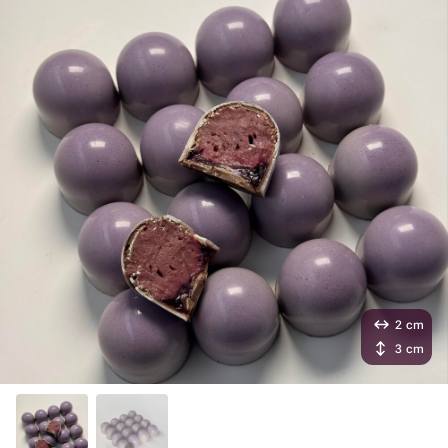
2 cm
3 cm