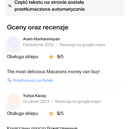
Część tekstu na stronie została
один сладкоежка не сможет устоять перед соблазном
przetłumaczona automatycznie
этих конфет. Конфеты можно заказать в одном вкусе —
9 штук, а также в ассортименте - дубайски
шоколад,зефир,апельсиновая карамель,черная
Oceny oraz recenzje
смородина,лимонный,манго,юзу,фисташки с
малиной,нут,карамель со свежими ванильными
Aram Hovhannisyan
A
бобами,маракуйя,ментол,кокосово-клубничная
Październik 2023
•
Recenzja na google maps
начинка— выберите любой из ваших вкусов. Конфеты
Obsługa sklepu
5
/5
доставляются в красивой, гигиеничной фирменной
упаковке.
The most delicious Macarons money can buy!
Przetłumacz na Polski
Yuliya Kacay
Y
Grudzień 2023
•
Recenzja na google maps
Obsługa sklepu
5
/5
Круассаны просто божественные