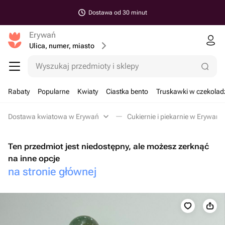
Dostawa od 30 minut
Erywań
Ulica, numer, miasto
Wyszukaj przedmioty i sklepy
Rabaty
Popularne
Kwiaty
Ciastka bento
Truskawki w czekolad
Dostawa kwiatowa w Erywań
Cukiernie i piekarnie w Erywań
Ten przedmiot jest niedostępny, ale możesz zerknąć
na inne opcje
na stronie głównej