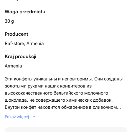
Waga przedmiotu
30 g
Producent
Raf-store, Armenia
Kraj produkcji
Armenia
Эти конфеты уникальны и неповторимы. Они созданы
золотыми руками наших кондитеров из
высококачественного бельгийского молочного
шоколада, не содержащего химических добавок.
Внутри конфет находится обжаренное в сливочном
масле тесто катаифи ,насыщенная фисташковая паста
Pokaż więcej
и кунжутная паста тахини, которая дополняет вкус,
делая его неповторимо вкусным и незабываемым. Ни