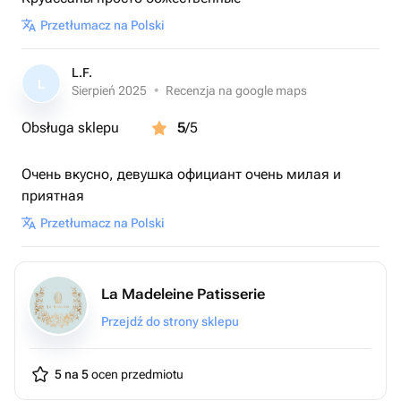
Przetłumacz na Polski
L.F.
L
Sierpień 2025
•
Recenzja na google maps
Obsługa sklepu
5
/5
Очень вкусно, девушка официант очень милая и
приятная
Przetłumacz na Polski
La Madeleine Patisserie
Przejdź do strony sklepu
5 na 5
ocen przedmiotu