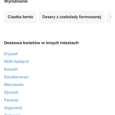
Wyróżnione
Ciastka bento
Desery z czekolady formowanej
Se
Dostawa kwiatów w innych miastach
Erywań
NOR Harberd
Kasach
Kanakeravan
Merzawan
Djrvezh
Paracar
Argavand