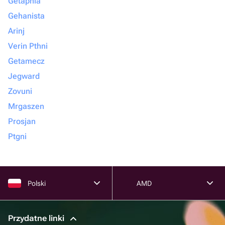
Getapnia
Gehanista
Arinj
Verin Pthni
Getamecz
Jegward
Zovuni
Mrgaszen
Prosjan
Ptgni
Polski
AMD
Przydatne linki