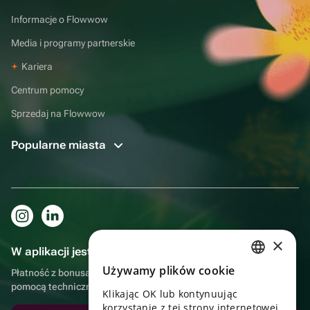
Informacje o Flowwow
Media i programy partnerskie
Kariera
Centrum pomocy
Sprzedaj na Flowwow
Popularne miasta
×
W aplikacji jest to jeszcze wygodniejsze!
Używamy plików cookie
Płatność z bonusami, samodzielna dostawa, wygodny czat z
RUSSIAN
pomocą techniczną
Klikając OK lub kontynuując
ENGLISH
korzystanie z tej strony internetowej,