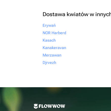
Dostawa kwiatów w innyc
Erywań
NOR Harberd
Kasach
Kanakeravan
Merzawan
Djrvezh