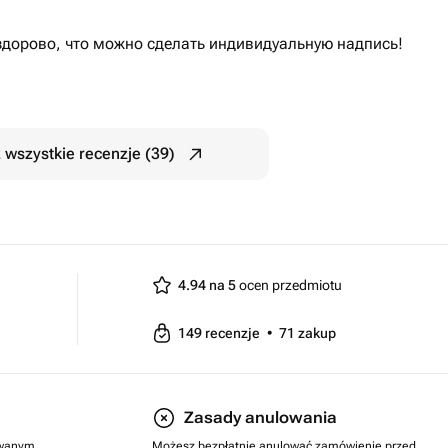
здорово, что можно сделать индивидуальную надпись!
 wszystkie recenzje (39)
4.94 na 5
ocen przedmiotu
149
recenzje
•
71
zakup
Zasady anulowania
rowanym
Możesz bezpłatnie anulować zamówienie przed