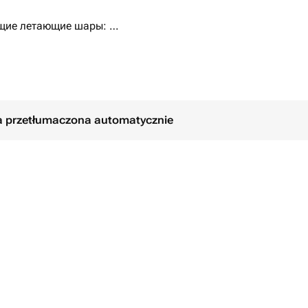
ющие летающие шары:
ра, 79см,
азмера черного и золотого цветов.
!
ła przetłumaczona automatycznie