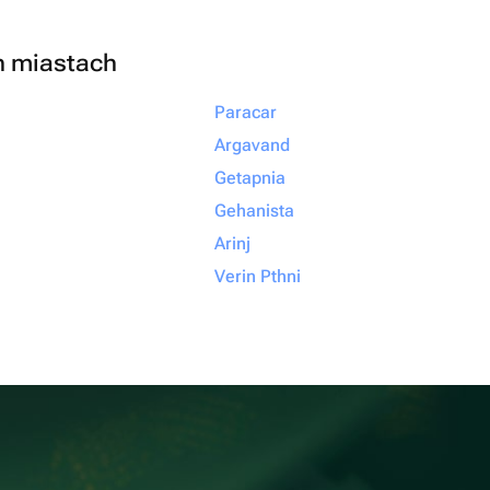
h miastach
Paracar
Argavand
Getapnia
Gehanista
Arinj
Verin Pthni