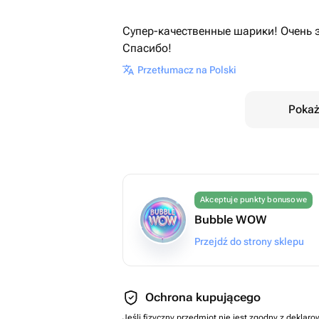
Супер-качественные шарики! Очень 
Спасибо!
Przetłumacz na Polski
Pokaż
Akceptuje punkty bonusowe
Bubble WOW
Przejdź do strony sklepu
Ochrona kupującego
Jeśli fizyczny przedmiot nie jest zgodny z dekla