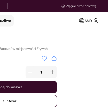
Zdjęcie przed dostawą
możliwe
AMD
"Банкир" w miejscowości Erywań
daj do koszyka
Kup teraz