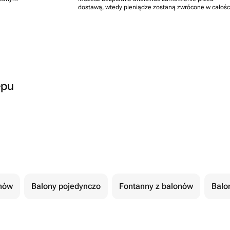
dostawą, wtedy pieniądze zostaną zwrócone w całośc
epu
nów
Balony pojedynczo
Fontanny z balonów
Balon