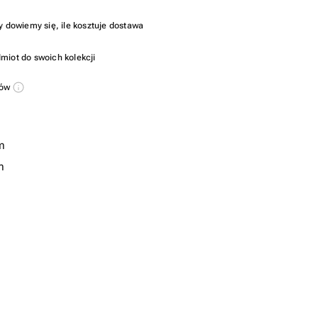
y dowiemy się, ile kosztuje dostawa
miot do swoich kolekcji
sów
m
m