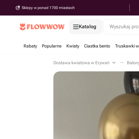
Sklepy w ponad 1700 miastach
Katalog
Wyszukaj prz
Rabaty
Popularne
Kwiaty
Ciastka bento
Truskawki w
Dostawa kwiatowa w Erywań
Balon