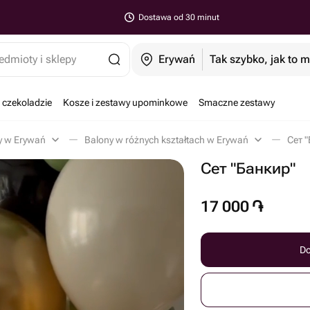
Dostawa od 30 minut
edmioty i sklepy
Erywań
Tak szybko, jak to 
 czekoladzie
Kosze i zestawy upominkowe
Smaczne zestawy
y w Erywań
Balony w różnych kształtach w Erywań
Сет 
Сет "Банкир"
17 000
֏
Do