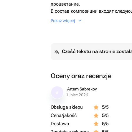
процветание.
В состав композиции входят следу
- фольгированный шар в виде долла
Pokaż więcej
- 6 латексных шаров стандартного р
Отличный сюрприз на день рождения
Część tekstu na stronie zosta
Oceny oraz recenzje
Artem Sabrekov
A
Lipiec 2026
Obsługa sklepu
5
/5
Cena/jakość
5
/5
Dostawa
5
/5
Zgodnie z reklamą
5
/5