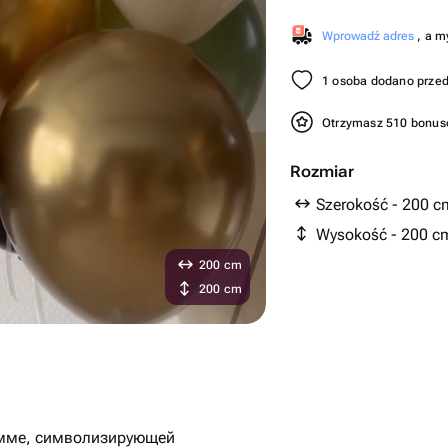
Wprowadź adres
, a m
1 osoba dodano przed
Otrzymasz 510 bonu
Rozmiar
Szerokość - 200 c
Wysokość - 200 c
200 cm
200 cm
амме, символизирующей