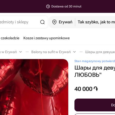
Dostawa od 30 minut
edmioty i sklepy
Erywań
Tak szybko, jak to 
 czekoladzie
Kosze i zestawy upominkowe
y w Erywań
Balony na sufit w Erywań
Stan magazynowy potwierd
Шары для дев
ЛЮБОВЬ"
40 000
֏
Do