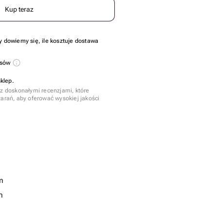
Kup teraz
y dowiemy się, ile kosztuje dostawa
usów
klep.
 z doskonałymi recenzjami, które
tarań, aby oferować wysokiej jakości
m
m