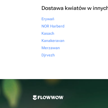
Dostawa kwiatów w innyc
Erywań
NOR Harberd
Kasach
Kanakeravan
Merzawan
Djrvezh