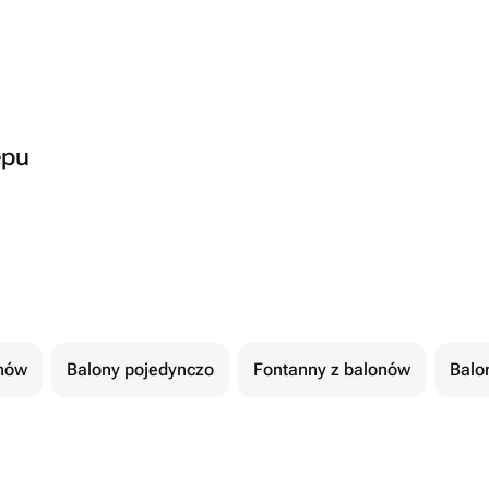
epu
nów
Balony pojedynczo
Fontanny z balonów
Balon