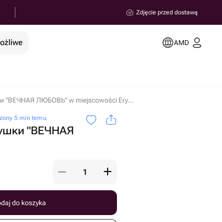
Zdjęcie przed dostawą
możliwe
AMD
Шары для девушки "ВЕЧНАЯ ЛЮБОВЬ" w miejscowości Erywań
zony 5 min temu
ушки "ВЕЧНАЯ
daj do koszyka