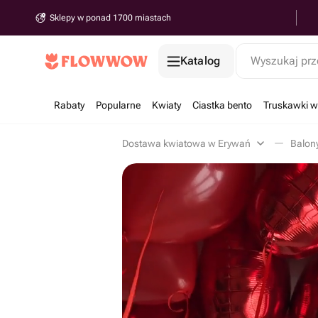
Sklepy w ponad 1700 miastach
Katalog
Wyszukaj prz
Rabaty
Popularne
Kwiaty
Ciastka bento
Truskawki w
Dostawa kwiatowa w Erywań
Balon