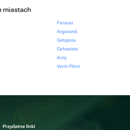
h miastach
Paracar
Argavand
Getapnia
Gehanista
Arinj
Verin Pthni
Przydatne linki