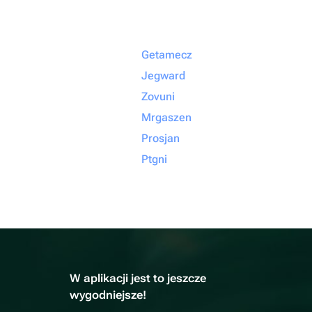
Getamecz
Jegward
Zovuni
Mrgaszen
Prosjan
Ptgni
W aplikacji jest to jeszcze
wygodniejsze!