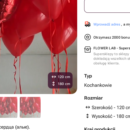
Wprowadź adres
, a m
Otrzymasz 2000 bon
FLOWER LAB - Supers
Supersklepy to sklepy
dokładają wszelkich s
obsługę klienta.
Typ
120 cm
180 cm
Kochankowie
Rozmiar
Szerokość - 120 c
Wysokość - 180 c
ердца (алые).
Kraj produkcji