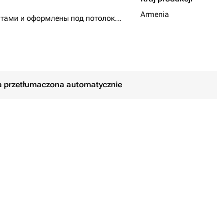
Armenia
ентами и оформлены под потолок
ловами).
ła przetłumaczona automatycznie