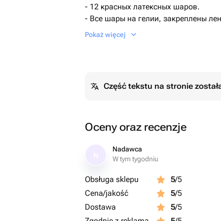
- 12 красных латексных шаров.
- Все шары на гелии, закреплены л
(плавающая звёздная «купа» над го
Pokaż więcej
Część tekstu na stronie zosta
Oceny oraz recenzje
Nadawca
N
W tym tygodniu
Obsługa sklepu
5
/5
Cena/jakość
5
/5
Dostawa
5
/5
Zgodnie z reklamą
5
/5