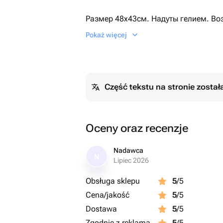
Размер 48х43см. Надуты гелием. Во
количества Шаров.
Pokaż więcej
Część tekstu na stronie zosta
Oceny oraz recenzje
Nadawca
N
Lipiec 2026
Obsługa sklepu
5
/5
Cena/jakość
5
/5
Dostawa
5
/5
Zgodnie z reklamą
5
/5