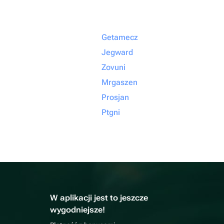
Getamecz
Jegward
Zovuni
Mrgaszen
Prosjan
Ptgni
W aplikacji jest to jeszcze
wygodniejsze!