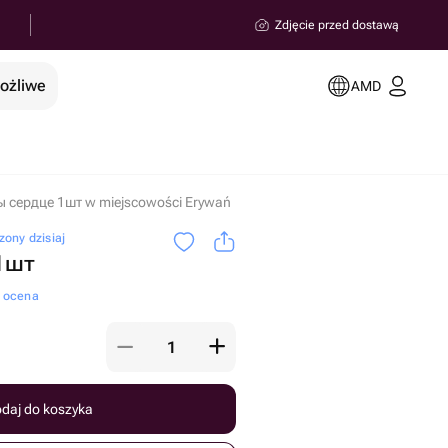
Zdjęcie przed dostawą
możliwe
AMD
 сердце 1шт w miejscowości Erywań
ony dzisiaj
1шт
a ocena
daj do koszyka