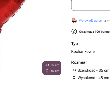
Wprowadź adres
, a m
Otrzymasz 100 bonu
Typ
Kochankowie
Rozmiar
35 cm
Szerokość - 35 cm
45 cm
Wysokość - 45 cm
.