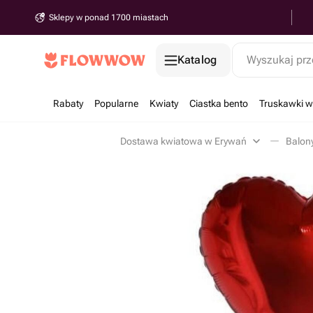
Sklepy w ponad 1700 miastach
Katalog
Wyszukaj prz
Rabaty
Popularne
Kwiaty
Ciastka bento
Truskawki w
Dostawa kwiatowa w Erywań
Balon