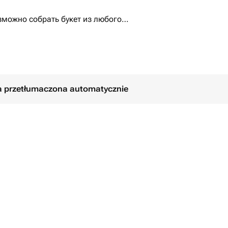
зможно собрать букет из любого
ła przetłumaczona automatycznie