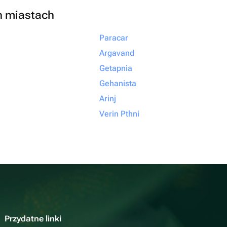
h miastach
Paracar
Argavand
Getapnia
Gehanista
Arinj
Verin Pthni
Przydatne linki