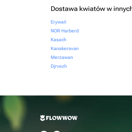
Dostawa kwiatów w innyc
Erywań
NOR Harberd
Kasach
Kanakeravan
Merzawan
Djrvezh