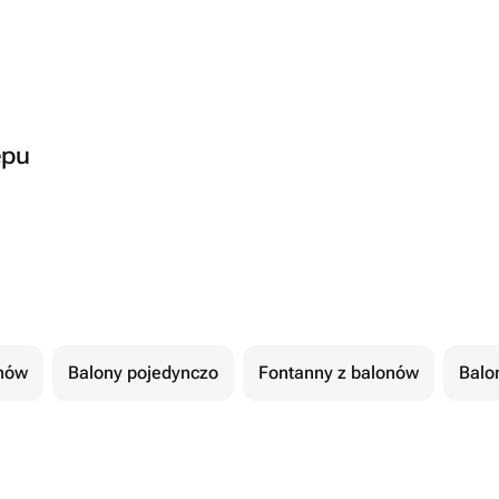
epu
nów
Balony pojedynczo
Fontanny z balonów
Balo