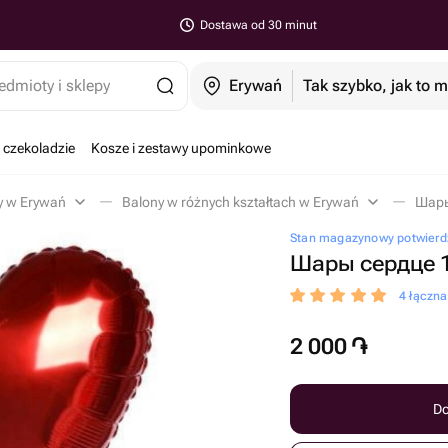
Dostawa od 30 minut
edmioty i sklepy
Erywań
Tak szybko, jak to 
 czekoladzie
Kosze i zestawy upominkowe
y w Erywań
Balony w różnych kształtach w Erywań
Шары
Stan magazynowy potwierdz
Шары сердце 
4 łączn
2 000
֏
Do