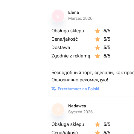
Elena
E
Marzec 2026
Obsługa sklepu
5
/5
Cena/jakość
5
/5
Dostawa
5
/5
Zgodnie z reklamą
5
/5
Бесподобный торт, сделали, как про
Однозначно рекомендую!
Przetłumacz na Polski
Nadawca
N
Styczeń 2026
Obsługa sklepu
5
/5
Cena/jakość
5
/5