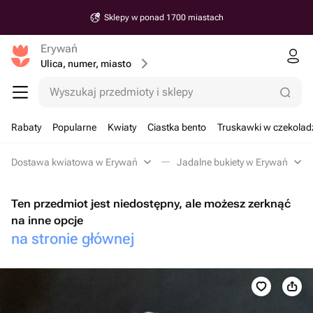
Sklepy w ponad 1700 miastach
Erywań
Ulica, numer, miasto
Wyszukaj przedmioty i sklepy
Rabaty
Popularne
Kwiaty
Ciastka bento
Truskawki w czekolad
Dostawa kwiatowa w Erywań
Jadalne bukiety w Erywań
Ten przedmiot jest niedostępny, ale możesz zerknąć
na inne opcje
na stronie głównej