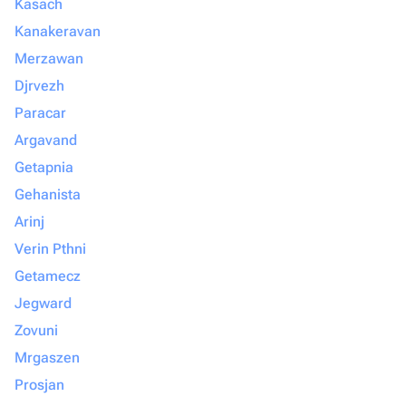
Kasach
Kanakeravan
Merzawan
Djrvezh
Paracar
Argavand
Getapnia
Gehanista
Arinj
Verin Pthni
Getamecz
Jegward
Zovuni
Mrgaszen
Prosjan