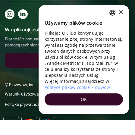
×
Używamy plików cookie
RUSSIAN
W aplikacji jest to jeszcze wygodniejsze!
Klikając OK lub kontynuując
ENGLISH
korzystanie z tej strony internetowej,
Płatność z bonusami, samodzielna dostawa, wygodny czat z
UKRAINIAN
wyrażasz zgodę na przetwarzanie
pomocą techniczną
swoich danych osobowych przy
PORTUGUESE
użyciu plików cookie, w tym usług
Pobierz aplikację
„Yandex Metrica” i „Top Mail.ru”, w
SPANISH
celu analizy korzystania ze strony i
ulepszania naszych usług.
HUNGARIAN
Więcej informacji znajdziesz w
© Flowwow, inc
ITALIAN
Polityce plików cookie Flowwow
Warunki użytkowania
FRENCH
OK
Polityka prywatności
TURKISH
GERMAN
POLISH