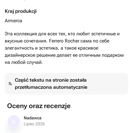
Kraj produkcji
Armenia
Эта коллекция для всех тех, кто любит эстетичные и
вкусные сочетания. Ferrero Rocher сама по себе
элегантность и эстетика, а такое красивое
дизайнерское решение делает ее отличным подарком
на любой случай.
Część tekstu na stronie została
przetłumaczona automatycznie
Oceny oraz recenzje
Nadawca
N
Lipiec 2026